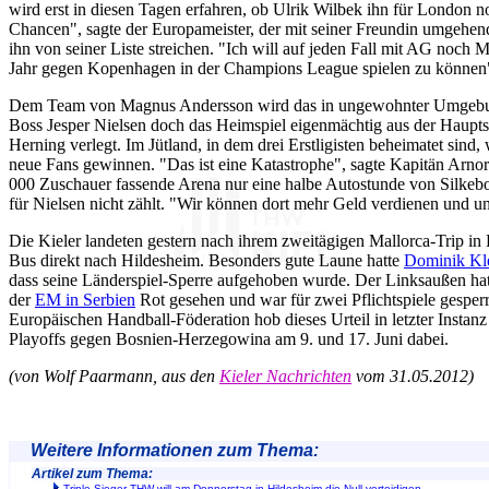
wird erst in diesen Tagen erfahren, ob Ulrik Wilbek ihn für London n
Chancen", sagte der Europameister, der mit seiner Freundin umgehend
ihn von seiner Liste streichen. "Ich will auf jeden Fall mit AG noch
Jahr gegen Kopenhagen in der Champions League spielen zu können",
Dem Team von Magnus Andersson wird das in ungewohnter Umgebun
Boss Jesper Nielsen doch das Heimspiel eigenmächtig aus der Hauptst
Herning verlegt. Im Jütland, in dem drei Erstligisten beheimatet sind
neue Fans gewinnen. "Das ist eine Katastrophe", sagte Kapitän Arnor A
000 Zuschauer fassende Arena nur eine halbe Autostunde von Silkebo
für Nielsen nicht zählt. "Wir können dort mehr Geld verdienen und u
Die Kieler landeten gestern nach ihrem zweitägigen Mallorca-Trip i
Bus direkt nach Hildesheim. Besonders gute Laune hatte
Dominik Kl
dass seine Länderspiel-Sperre aufgehoben wurde. Der Linksaußen hat
der
EM in Serbien
Rot gesehen und war für zwei Pflichtspiele gesper
Europäischen Handball-Föderation hob dieses Urteil in letzter Instan
Playoffs gegen Bosnien-Herzegowina am 9. und 17. Juni dabei.
(von Wolf Paarmann, aus den
Kieler Nachrichten
vom 31.05.2012)
Weitere Informationen zum Thema:
Artikel zum Thema:
Triple-Sieger THW will am Donnerstag in Hildesheim die Null verteidigen