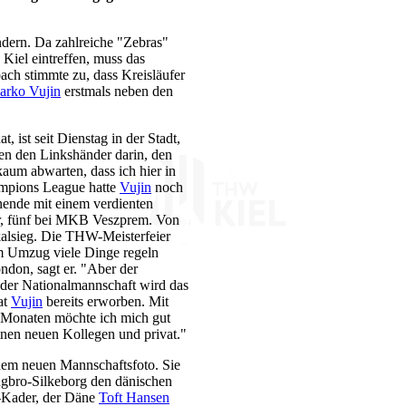
ndern. Da zahlreiche "Zebras"
 Kiel eintreffen, muss das
ach stimmte zu, dass Kreisläufer
arko Vujin
erstmals neben den
 ist seit Dienstag in der Stadt,
en den Linkshänder darin, den
kaum abwarten, dass ich hier in
ampions League hatte
Vujin
noch
nende mit einem verdienten
err, fünf bei MKB Veszprem. Von
okalsieg. Die THW-Meisterfeier
em Umzug viele Dinge regeln
ndon, sagt er. "Aber der
der Nationalmannschaft wird das
at
Vujin
bereits erworben. Mit
er Monaten möchte ich mich gut
nen neuen Kollegen und privat."
em neuen Mannschaftsfoto. Sie
ngbro-Silkeborg den dänischen
a-Kader, der Däne
Toft Hansen