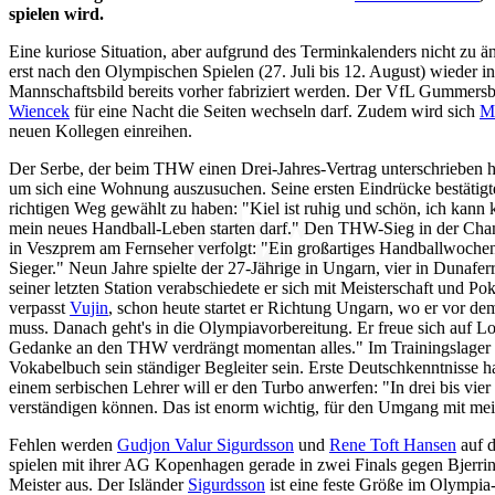
spielen wird.
Eine kuriose Situation, aber aufgrund des Terminkalenders nicht zu ä
erst nach den Olympischen Spielen (27. Juli bis 12. August) wieder in
Mannschaftsbild bereits vorher fabriziert werden. Der VfL Gummersb
Wiencek
für eine Nacht die Seiten wechseln darf. Zudem wird sich
M
neuen Kollegen einreihen.
Der Serbe, der beim THW einen Drei-Jahres-Vertrag unterschrieben hat,
um sich eine Wohnung auszusuchen. Seine ersten Eindrücke bestätigt
richtigen Weg gewählt zu haben: "Kiel ist ruhig und schön, ich kann 
mein neues Handball-Leben starten darf." Den THW-Sieg in der Ch
in Veszprem am Fernseher verfolgt: "Ein großartiges Handballwoche
Sieger." Neun Jahre spielte der 27-Jährige in Ungarn, vier in Dunaf
seiner letzten Station verabschiedete er sich mit Meisterschaft und P
verpasst
Vujin
, schon heute startet er Richtung Ungarn, wo er vor d
muss. Danach geht's in die Olympiavorbereitung. Er freue sich auf Lo
Gedanke an den THW verdrängt momentan alles." Im Trainingslager 
Vokabelbuch sein ständiger Begleiter sein. Erste Deutschkenntnisse h
einem serbischen Lehrer will er den Turbo anwerfen: "In drei bis vi
verständigen können. Das ist enorm wichtig, für den Umgang mit mei
Fehlen werden
Gudjon Valur Sigurdsson
und
Rene Toft Hansen
auf d
spielen mit ihrer AG Kopenhagen gerade in zwei Finals gegen Bjerri
Meister aus. Der Isländer
Sigurdsson
ist eine feste Größe im Olympi