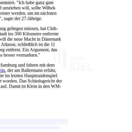
ominiert. "Ich habe ganz gute
 umziehen will, sollte Wilbek
 Meister werden, um im nächsten
 sagte der 27-Jährige.
g gelingen müssen, hat Club-
adt ins 300 Kilometer entfernte
, will die neue Macht in Dänemark
tlason, schließlich ist die 11
rg entfernt. Ein Argument, das
ns besser vermarkten."
n Hamburg und fuhren mit dem
ein
, der am Ballermann erfuhr,
te im letzten Hauptrundenspiel
rt worden. Das Schiedsgericht der
z auf. Damit ist Klein in den WM-