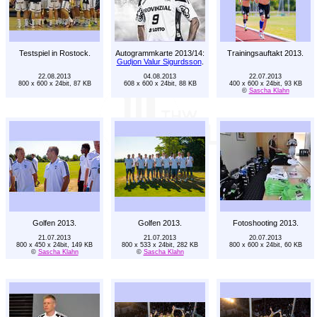
Testspiel in Rostock.
Autogrammkarte 2013/14:
Trainingsauftakt 2013.
Gudjon Valur Sigurdsson
.
22.08.2013
04.08.2013
22.07.2013
800 x 600 x 24bit, 87 KB
608 x 600 x 24bit, 88 KB
400 x 600 x 24bit, 93 KB
©
Sascha Klahn
Golfen 2013.
Golfen 2013.
Fotoshooting 2013.
21.07.2013
21.07.2013
20.07.2013
800 x 450 x 24bit, 149 KB
800 x 533 x 24bit, 282 KB
800 x 600 x 24bit, 60 KB
©
Sascha Klahn
©
Sascha Klahn