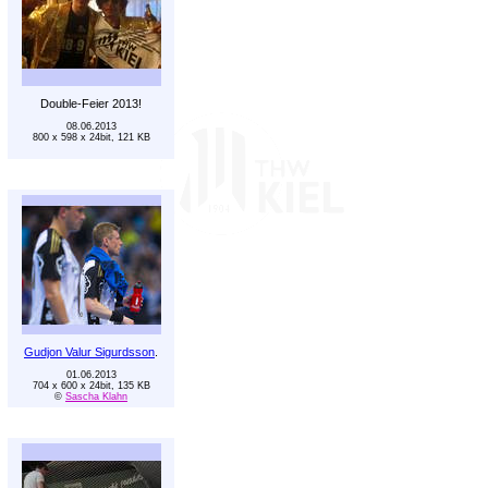
Double-Feier 2013!
08.06.2013
800 x 598 x 24bit, 121 KB
Gudjon Valur Sigurdsson
.
01.06.2013
704 x 600 x 24bit, 135 KB
©
Sascha Klahn