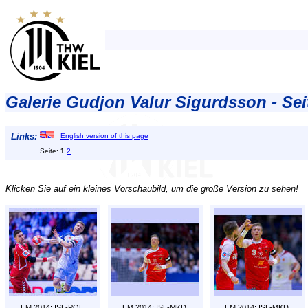
Galerie Gudjon Valur Sigurdsson - Sei
Links:
English version of this page
Seite:
1
2
Klicken Sie auf ein kleines Vorschaubild, um die große Version zu sehen!
EM 2014: ISL-POL.
EM 2014: ISL-MKD.
EM 2014: ISL-MKD.