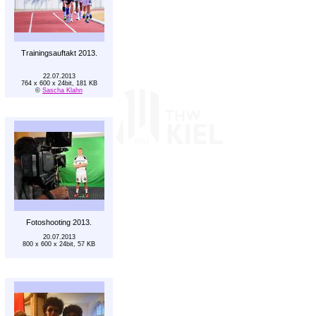
Trainingsauftakt 2013.
22.07.2013
764 x 600 x 24bit, 181 KB
©
Sascha Klahn
Fotoshooting 2013.
20.07.2013
800 x 600 x 24bit, 57 KB