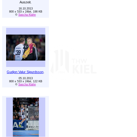
Auszeit.
16.10.2013
800 x 533 x 24bit, 198 KB
©
Sascha Klahn
Gudjon Valur Sigurdsson
.
05.10.2013
800 x 533 x 24bit, 122 KB
©
Sascha Klahn