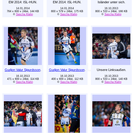
EM 2014: ISL-HUN.
EM 2014: ISL-HUN.
Isländer unter sich.
14.01.2014
14.01.2014
16.10.2013
764 x 600 x 24bit, 144 KB
800 x 579 x 24bit, 175 KB
800 x 533 x 24bit, 166 KB
©
Sascha Klahn
©
Sascha Klahn
©
Sascha Klahn
Gudjon Valur Sigurdsson
.
Gudjon Valur Sigurdsson
.
Unsere Linksaußen.
16.10.2013
16.10.2013
16.10.2013
471 x 600 x 24bit, 114 KB
400 x 600 x 24bit, 112 KB
800 x 533 x 24bit, 140 KB
©
Sascha Klahn
©
Sascha Klahn
©
Sascha Klahn