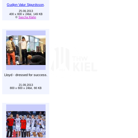
Gudjon Valur Sigurdsson
.
25.09.2013
400 x 600 x 24bit, 149 KB
©
Sascha Klahn
Lloyd - dressed for success.
21.09.2013
800 x 600 x 24bit, 66 KB