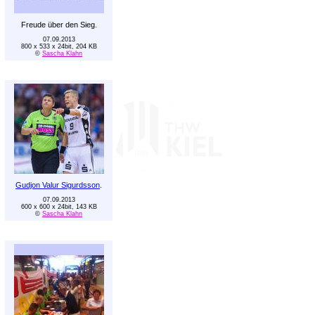
Freude über den Sieg.
07.09.2013
800 x 533 x 24bit, 204 KB
©
Sascha Klahn
Gudjon Valur Sigurdsson
.
07.09.2013
600 x 600 x 24bit, 143 KB
©
Sascha Klahn