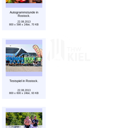
Autogrammstunde in
Rostock.
22.08.2013
800 x 598 x 24bit, 70 KB
Testspiel in Rostock.
22.08.2013
800 x 600 x 24bit, 93 KB