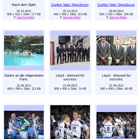
Nach dem Spiel.
Gudjon Valur Sigurdsson
.
Gudjon Valur Sigurdsson
.
05.10.2013
05.10.2013
29.09.2013
800 x 533 x 24bit, 177 KB
400 x 600 x 24bit, 113 KB
800 x 533 x 24bit, 169 KB
©
Sascha Klahn
©
Sascha Klahn
©
Sascha Klahn
Danke an die mitgereisten
Lloyd - dressed for
Lloyd - dressed for
Fans.
success.
success.
22.09.2013
21.09.2013
21.09.2013
800 x 598 x 24bit, 112 KB
800 x 600 x 24bit, 74 KB
800 x 600 x 24bit, 60 KB