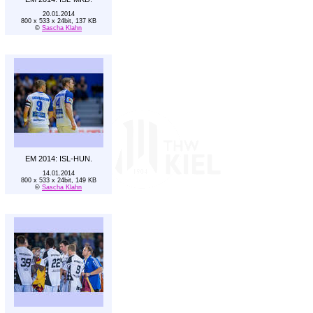
20.01.2014
800 x 533 x 24bit, 137 KB
©
Sascha Klahn
EM 2014: ISL-HUN.
14.01.2014
800 x 533 x 24bit, 149 KB
©
Sascha Klahn