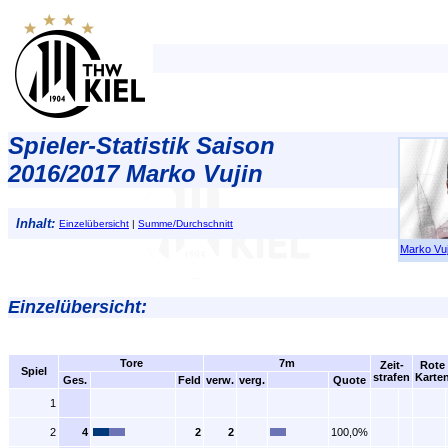
Spieler-Statistik Saison
2016/2017 Marko Vujin
Inhalt:
Einzelübersicht
|
Summe/Durchschnitt
Marko Vuj
Einzelübersicht:
Tore
7m
Zeit-
Rote
Spiel
strafen
Karte
Ges.
Feld
verw.
verg.
Quote
1
2
4
2
2
100,0%