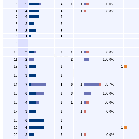
3
5
4
1
1
50,0%
4
4
4
1
0,0%
5
4
4
6
2
2
7
3
3
8
1
1
9
10
3
2
1
1
50,0%
11
2
2
100,0%
12
3
3
1
13
3
3
14
7
1
6
1
85,7%
15
6
3
3
100,0%
16
4
3
1
1
50,0%
17
3
3
1
0,0%
18
6
6
19
6
6
1
20
2
2
1
0,0%