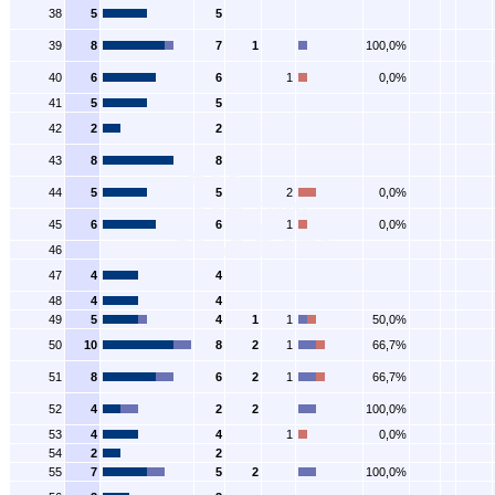
38
5
5
39
8
7
1
100,0%
40
6
6
1
0,0%
41
5
5
42
2
2
43
8
8
44
5
5
2
0,0%
45
6
6
1
0,0%
46
47
4
4
48
4
4
49
5
4
1
1
50,0%
50
10
8
2
1
66,7%
51
8
6
2
1
66,7%
52
4
2
2
100,0%
53
4
4
1
0,0%
54
2
2
55
7
5
2
100,0%