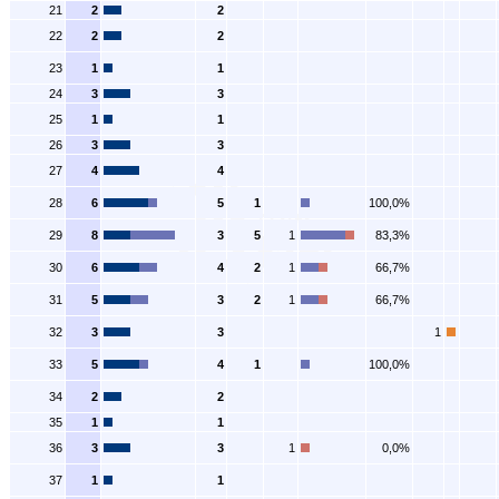
21
2
2
22
2
2
23
1
1
24
3
3
25
1
1
26
3
3
27
4
4
28
6
5
1
100,0%
29
8
3
5
1
83,3%
30
6
4
2
1
66,7%
31
5
3
2
1
66,7%
32
3
3
1
33
5
4
1
100,0%
34
2
2
35
1
1
36
3
3
1
0,0%
37
1
1