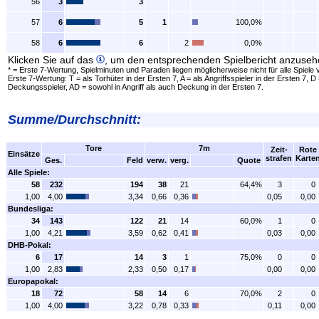
56
3
3
57
6
5
1
100,0%
58
6
6
2
0,0%
Klicken Sie auf das
, um den entsprechenden Spielbericht anzuseh
* = Erste 7-Wertung, Spielminuten und Paraden liegen möglicherweise nicht für alle Spiele 
Erste 7-Wertung: T = als Torhüter in der Ersten 7, A = als Angriffsspieler in der Ersten 7, D 
Deckungsspieler, AD = sowohl in Angriff als auch Deckung in der Ersten 7.
Summe/Durchschnitt:
Tore
7m
Zeit-
Rote
Einsätze
strafen
Karte
Ges.
Feld
verw.
verg.
Quote
Alle Spiele:
58
232
194
38
21
64,4%
3
0
1,00
4,00
3,34
0,66
0,36
0,05
0,00
Bundesliga:
34
143
122
21
14
60,0%
1
0
1,00
4,21
3,59
0,62
0,41
0,03
0,00
DHB-Pokal:
6
17
14
3
1
75,0%
0
0
1,00
2,83
2,33
0,50
0,17
0,00
0,00
Europapokal:
18
72
58
14
6
70,0%
2
0
1,00
4,00
3,22
0,78
0,33
0,11
0,00