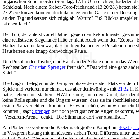
ungarischen Serienmeister (Sonntag, 17.15 Uhr) dachten, haderten d
Schicksal. Nach einem Sieben-Tore-Rückstand (13:20/28.) hatten sie 
23:25 verkürzen können, doch dann legten die Gäste in der Deckung w
an den Tag und setzten sich zügig ab. Warum? TuS-Rückraumspieler 
ist eben Kiel."
Der TuS, der zuletzt vor elf Jahren gegen den Rekordmeister gewinne
eine realistische Siegchance hatte er nicht. Auch wenn den "Zebras"
Halbzeit anzumerken war, dass in ihren Beinen eine Pokalendrunde st
Hausherren eine knapp dreiwöchige Pause.
Den Pokal in der Tasche, eine Hand an der Schale und nun das Wied
Rechtsaußen
Christian Sprenger
freut sich. "Das wird eine ganz ander
Spiel."
Die Ungarn belegten in der Gruppenphase den ersten Platz vor dem
Spiele und verloren nur einmal, das aber denkwürdig - mit
21:32
in K
hatte, neben einer starken THW-Leistung, auch den Grund, dass der d
keine Rolle spielte und die Ungarn wussten, dass sie im abschließe
ersten Platz verteidigen konnten. "Es wäre schön, wenn wir uns ein kl
könnten", sagt
Sprenger
, der noch jetzt glänzende Augen bekommt, w
"Veszprem-Arena" denkt. "Die Stimmung dort war gigantisch."
Am Plattensee verloren die Kieler nach großem Kampf mit
30:31 (15
in Veszprem bislang mit mindestens sieben Toren Differenz unter, au
(20:23/25:33). "Veszprem hat das Format, das Final4 zu erreichen",