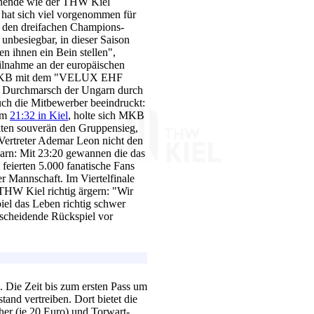
nende wie der THW Kiel
, hat sich viel vorgenommen für
en den dreifachen Champions-
unbesiegbar, in dieser Saison
en ihnen ein Bein stellen",
eilnahme an der europäischen
i MKB mit dem "VELUX EHF
er Durchmarsch der Ungarn durch
ch die Mitbewerber beeindruckt:
dem
21:32 in Kiel
, holte sich MKB
ten souverän den Gruppensieg,
 Vertreter Ademar Leon nicht den
arn: Mit 23:20 gewannen die das
feierten 5.000 fanatische Fans
r Mannschaft. Im Viertelfinale
HW Kiel richtig ärgern: "Wir
el das Leben richtig schwer
scheidende Rückspiel vor
 Die Zeit bis zum ersten Pass um
nd vertreiben. Dort bietet die
er (je 20 Euro) und Torwart-