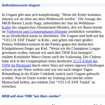
Selbstbewusste Ungarn
In Ungarn gibt man sich kampfeslustig: "Wenn die Kieler kommen,
müssen wir sie eben aus dem Wettbewerb werfen." Die Ansage des
MKB-Riesen Laszlo Nagy, unbestritten der Star im Weltklasse-
Kader
des ungarischen Abonnement-Meisters, den wir Ihnen bereits
im
Vorbericht zum Gruppenphasen-Hinspiel
ausführlich vorstellten,
ist an Deutlichkeit kaum zu überbieten. Die Ungarn sind heiß auf das
"VELUX EHF Final4" in Köln - und gehen mit einer großen
Portion Selbstbewusstsein in die Partien gegen den dreifachen
Königsklassen-Sieger aus Kiel. "Wenn wir die Champions League
gewinnen wollen, müssen wir auch den THW Kiel besiegen",
erklärte Kreisläufer Marco Oneto nach der Auslosung. Der Chilene
hatte sich in der Gruppenphase beim deutlichen
32:21-Erfolg des
THW im Rückspiel
durch einen Sturz auf seinen eigenen Ellenbogen
schwer an der Niere verletzt und war erst nach einigen Tagen
Behandlung in der Kieler Uniklinik zurück nach Ungarn gebracht
worden. Nun ist Oneto wieder im Training und möchte seiner
Mannschaft helfen, das erklärte Ziel "VELUX EHF Final4" zu
erreichen.
MKB will dem THW "ein Bein stellen"