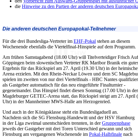
den
Vorbericht zum Auswärts-Gruppenspiel mit ausführlicher 
die
Hinweise zu den Partien der anderen deutschen Europapok
Die anderen deutschen Europapokal-Teilnehmer
Für die drei Bundesliga-Vertreter im
EHF-Pokal
stehen an diesem
Wochenende ebenfalls die Viertelfinal-Hinspiele auf dem Programm.
Am frühen Samstagabend (18.00 Uhr) will Titelverteidiger Frisch Au
Göppingen beim slowenischen Vertreter RK Maribor Branik ein gute
Ergebnis für das Rückspiel am 27. April (19.30 Uhr) in der heimisc
Arena erzielen. Mit den Rhein-Neckar Löwen und dem SC Magdebu
spielen im zweiten von nur drei Viertelfinals - HBC Nantes qualifizier
als Gastgeber automatisch für das neu eingeführte Finalturnier -
gegeneinander. Das Hinspiel findet diesen Sonntag (17.00 Uhr) in der
Magdeburger GETEC-Arena statt, das Rückspiel steigt am 27. April 
Uhr) in der Mannheimer MWS-Halle am Herzogenried.
Und auch in der Königsklasse steht ein Bundesligaduell an.
Nachdem sich die SG Flensburg-Handewitt und der HSV Hamburg
in der Liga zweimal unentschieden trennten, in der
Gruppenphase
jeweils der Gastgeber mit drei Toren Unterschied gewann und sich
Flensburg am vergangenen Wochenende im
Pokal-Halbfinale
nach