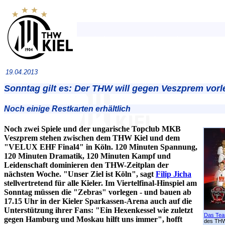
19.04.2013
Sonntag gilt es: Der THW will gegen Veszprem vor
Noch einige Restkarten erhältlich
Noch zwei Spiele und der ungarische Topclub MKB
Veszprem stehen zwischen dem THW Kiel und dem
"VELUX EHF Final4" in Köln. 120 Minuten Spannung,
120 Minuten Dramatik, 120 Minuten Kampf und
Leidenschaft dominieren den THW-Zeitplan der
nächsten Woche. "Unser Ziel ist Köln", sagt
Filip Jicha
stellvertretend für alle Kieler. Im Viertelfinal-Hinspiel am
Sonntag müssen die "Zebras" vorlegen - und bauen ab
17.15 Uhr in der Kieler Sparkassen-Arena auch auf die
Unterstützung ihrer Fans: "Ein Hexenkessel wie zuletzt
Das Tea
gegen Hamburg und Moskau hilft uns immer", hofft
des TH