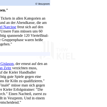
© Veszprem
ben."
Tickets in allen Kategorien an
 und an der Abendkasse, die am
el Narcisse
freut sich auf den
"Unsere Fans müssen uns 60
htig spannende 120 Viertelfinal-
er Gruppenphase waren heiße
zugehen."
 Gislason
, der erneut auf den an
an Zeitz
verzichten muss,
f die Kieler Handballer
tig gute Spiele gegen eine
s für Köln zu qualifizieren."
nal4" müsse man sich gegen
r Kieler Erfolgstrainer: "Die
ch." Einen Nachteil, zuerst zu
llt in Veszprem. Und in einem
 entscheidend."