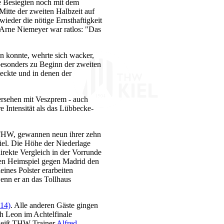
ie Besiegten noch mit dem
Mitte der zweiten Halbzeit auf
ieder die nötige Ernsthaftigkeit
Arne Niemeyer war ratlos: "Das
n konnte, wehrte sich wacker,
 besonders zu Beginn der zweiten
eckte und in denen der
ersehen mit Veszprem - auch
e Intensität als das Lübbecke-
 THW, gewannen neun ihrer zehn
iel. Die Höhe der Niederlage
irekte Vergleich in der Vorrunde
nden Heimspiel gegen Madrid den
eines Polster erarbeiten
enn er an das Tollhaus
:14)
. Alle anderen Gäste gingen
ch Leon im Achtelfinale
 weiß THW-Trainer
Alfred