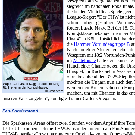
Veszprem, am vergangenen Woche
siegreich im nationalen Pokalfinale
die beiden Viertelfinal-Spiele geg
League-Sieger: "Der THW ist nicht 
schon häufiger gestolpert. Wir müss
fordert Laszlo Nagy. Bei der 18. T
Königsklasse liebäugelt man be
Final4" in Köln. Tatsächlich hat d
die
Hammer-Vorrundengruppe B
au
Nach nur einer Niederlage, eben 
Veszprem mit 18:2 Vorrunden-Punk
im
Achtelfinale
hatte der spanische
Hauch einer Chance gegen die Ung
Hinspiel, im Rückspiel in Veszprem 
ohrenbetäubend den 33:25-Sieg ihre
möchten die Ungarn nun auch den T
Superstar Laszlo Nagy erzielte bislang
werden den Kielern schon im Hinspi
61 Treffer in der Königsklasse.
© Veszprem
machen, um mit Chancen in das ent
unseren Fans zu gehen", kündigte Trainer Carlos Ortega an.
Fan-Sonderstand
Die Sparkassen-Arena öffnet zwei Stunden vor dem Anpfiff ihre Tore.
17.15 Uhr können sich die THW-Fans unter anderem am Fan-Sondersta
THW-Fanartikel-Crew unter anderem Original-signierte Omeyer-Büch