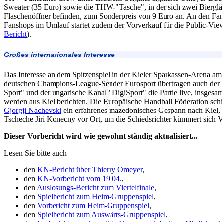
Sweater (35 Euro) sowie die THW-"Tasche", in der sich zwei Bierglä
Flaschenöffner befinden, zum Sonderpreis von 9 Euro an. An den F
Fanshops im Umlauf startet zudem der Vorverkauf für die Public-Vie
Bericht
).
Großes internationales Interesse
Das Interesse an dem Spitzenspiel in der Kieler Sparkassen-Arena am
deutschen Champions-League-Sender Eurosport übertragen auch der 
Sport" und der ungarische Kanal "DigiSport" die Partie live, insgesam
werden aus Kiel berichten. Die Europäische Handball Föderation sch
Gjorgji Nachevski
ein erfahrenes mazedonisches Gespann nach Kiel, a
Tscheche Jiri Konecny vor Ort, um die Schiedsrichter kümmert sich 
Dieser Vorbericht wird wie gewohnt ständig aktualisiert...
Lesen Sie bitte auch
den
KN-Bericht über Thierry Omeyer
,
den
KN-Vorbericht vom 19.04.
,
den
Auslosungs-Bericht zum Viertelfinale
,
den
Spielbericht zum Heim-Gruppenspiel
,
den
Vorbericht zum Heim-Gruppenspiel
,
den
Spielbericht zum Auswärts-Gruppenspiel
,