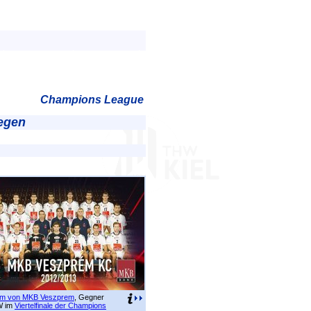
Champions League
legen
m von MKB Veszprem
, Gegner
W im
Viertelfinale der Champions