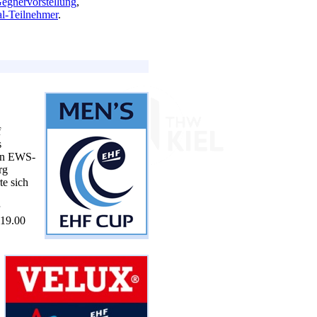
Gegnervorstellung
,
al-Teilnehmer
.
f
s
hen EWS-
rg
te sich
(19.00