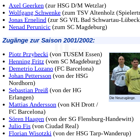
Axel Geerken
(zur HSG D/M Wetzlar)
Wolfgang Schwenke
(zum TSV Altenholz (Spielertr
Jonas Ernelind
(zur SG VfL Bad Schwartau-Lübeck
Nenad Perunicic
(zum SC Magdeburg)
Zugänge zur Saison 2001/2002:
Piotr Przybecki
(von TUSEM Essen)
Henning Fritz
(vom SC Magdeburg)
Demetrio Lozano
(FC Barcelona)
Johan Pettersson
(von der HSG
Nordhorn)
Sebastian Preiß
(von der HG
Erlangen)
Die Neuzugänge.
Mattias Andersson
(von KH Drott /
FC Barcelona)
Sören Haagen
(von der SG Flensburg-Handewitt)
Julio Fis
(von Ciudad Real)
Florian Wisotzki
(von der HSG Tarp-Wanderup)