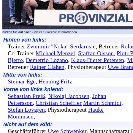
Klicken Sie auf einen Spieler für weitere Informationen...
Hinten von links:
Trainer
Zvonimir "Noka" Serdarusic
, Betreuer
Rola
Co-Trainer
Michael Menzel
,
Staffan Olsson
,
Piotr 
Bjerre
,
Demetrio Lozano
,
Klaus-Dieter Petersen
,
Ma
Betreuer
Rainer Claßen
, Physiotherapeut
Uwe Bran
Mitte von links:
Steinar Ege
,
Henning Fritz
Vorne von links kniend:
Sebastian Preiß
,
Nikolaj Jacobsen
,
Johan
Pettersson
,
Christian Scheffler
Martin Schmidt
,
Stefan Lövgren
, Physiotherapeut
Hauke
Mommsen
,
Nicht auf dem Bild:
Geschäftsführer
Uwe Schwenker
, Mannschaftsarzt