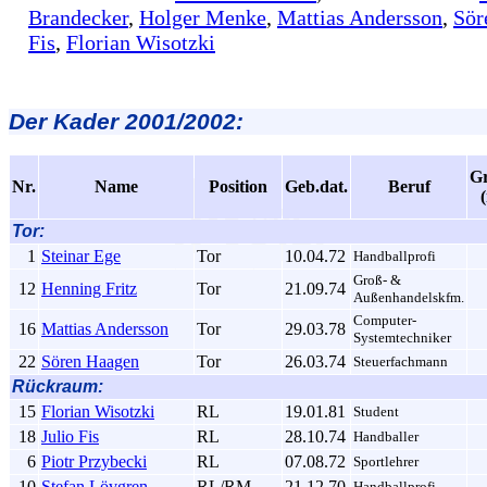
Brandecker
,
Holger Menke
,
Mattias Andersson
,
Sör
Fis
,
Florian Wisotzki
Der
Kader 2001/2002:
G
Nr.
Name
Position
Geb.dat.
Beruf
Tor:
1
Steinar Ege
Tor
10.04.72
Handballprofi
Groß- &
12
Henning Fritz
Tor
21.09.74
Außenhandelskfm.
Computer-
16
Mattias Andersson
Tor
29.03.78
Systemtechniker
22
Sören Haagen
Tor
26.03.74
Steuerfachmann
Rückraum:
15
Florian Wisotzki
RL
19.01.81
Student
18
Julio Fis
RL
28.10.74
Handballer
6
Piotr Przybecki
RL
07.08.72
Sportlehrer
10
Stefan Lövgren
RL/RM
21.12.70
Handballprofi