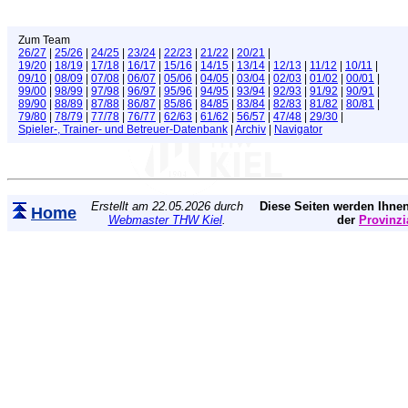
Zum Team
26/27
|
25/26
|
24/25
|
23/24
|
22/23
|
21/22
|
20/21
|
19/20
|
18/19
|
17/18
|
16/17
|
15/16
|
14/15
|
13/14
|
12/13
|
11/12
|
10/11
|
09/10
|
08/09
|
07/08
|
06/07
|
05/06
|
04/05
|
03/04
|
02/03
|
01/02
|
00/01
|
99/00
|
98/99
|
97/98
|
96/97
|
95/96
|
94/95
|
93/94
|
92/93
|
91/92
|
90/91
|
89/90
|
88/89
|
87/88
|
86/87
|
85/86
|
84/85
|
83/84
|
82/83
|
81/82
|
80/81
|
79/80
|
78/79
|
77/78
|
76/77
|
62/63
|
61/62
|
56/57
|
47/48
|
29/30
|
Spieler-, Trainer- und Betreuer-Datenbank
|
Archiv
|
Navigator
Erstellt am 22.05.2026 durch
Diese Seiten werden Ihnen
Home
Webmaster THW Kiel
.
der
Provinzi