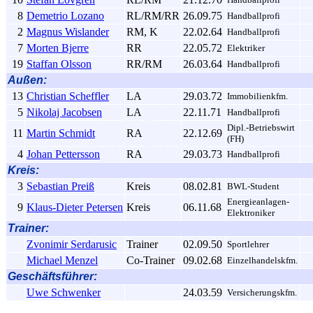
8
Demetrio Lozano
RL/RM/RR
26.09.75
Handballprofi
2
Magnus Wislander
RM, K
22.02.64
Handballprofi
7
Morten Bjerre
RR
22.05.72
Elektriker
19
Staffan Olsson
RR/RM
26.03.64
Handballprofi
Außen:
13
Christian Scheffler
LA
29.03.72
Immobilienkfm.
5
Nikolaj Jacobsen
LA
22.11.71
Handballprofi
Dipl.-Betriebswirt
11
Martin Schmidt
RA
22.12.69
(FH)
4
Johan Pettersson
RA
29.03.73
Handballprofi
Kreis:
3
Sebastian Preiß
Kreis
08.02.81
BWL-Student
Energieanlagen-
9
Klaus-Dieter Petersen
Kreis
06.11.68
Elektroniker
Trainer:
Zvonimir Serdarusic
Trainer
02.09.50
Sportlehrer
Michael Menzel
Co-Trainer
09.02.68
Einzelhandelskfm.
Geschäftsführer:
Uwe Schwenker
24.03.59
Versicherungskfm.