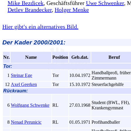
Mike Bezdicek
, Geschäftsführer
Uwe Schwenker
, 
Detlev Brandecker
,
Holger Menke
Hier gibt's ein alternatives Bild.
Der
Kader 2000/2001:
Nr.
Name
Position
Geb.dat.
Beruf
Tor:
Handballprofi, früher
1
Steinar Ege
Tor
10.04.1972
Zimmermann
12
Axel Geerken
Tor
15.10.1972
Steuerfachgehilfe
Rückraum:
Student (BWL, FH),
6
Wolfgang Schwenke
RL
27.03.1968
Krankengymnast
8
Nenad Perunicic
RL
01.05.1971
Profihandballer