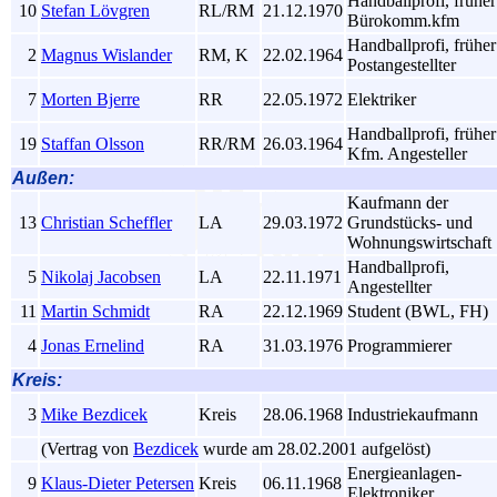
Handballprofi, früher
10
Stefan Lövgren
RL/RM
21.12.1970
Bürokomm.kfm
Handballprofi, früher
2
Magnus Wislander
RM, K
22.02.1964
Postangestellter
7
Morten Bjerre
RR
22.05.1972
Elektriker
Handballprofi, früher
19
Staffan Olsson
RR/RM
26.03.1964
Kfm. Angesteller
Außen:
Kaufmann der
13
Christian Scheffler
LA
29.03.1972
Grundstücks- und
Wohnungswirtschaft
Handballprofi,
5
Nikolaj Jacobsen
LA
22.11.1971
Angestellter
11
Martin Schmidt
RA
22.12.1969
Student (BWL, FH)
4
Jonas Ernelind
RA
31.03.1976
Programmierer
Kreis:
3
Mike Bezdicek
Kreis
28.06.1968
Industriekaufmann
(Vertrag von
Bezdicek
wurde am 28.02.2001 aufgelöst)
Energieanlagen-
9
Klaus-Dieter Petersen
Kreis
06.11.1968
Elektroniker