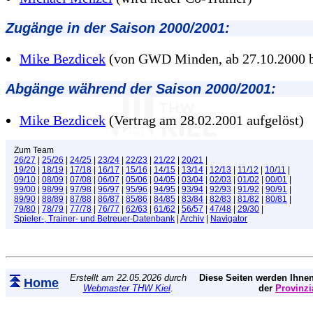
Zugänge in der Saison 2000/2001:
Mike Bezdicek
(von GWD Minden, ab 27.10.2000
Abgänge während der Saison 2000/2001:
Mike Bezdicek
(Vertrag am 28.02.2001 aufgelöst)
Zum Team
26/27
|
25/26
|
24/25
|
23/24
|
22/23
|
21/22
|
20/21
|
19/20
|
18/19
|
17/18
|
16/17
|
15/16
|
14/15
|
13/14
|
12/13
|
11/12
|
10/11
|
09/10
|
08/09
|
07/08
|
06/07
|
05/06
|
04/05
|
03/04
|
02/03
|
01/02
|
00/01
|
99/00
|
98/99
|
97/98
|
96/97
|
95/96
|
94/95
|
93/94
|
92/93
|
91/92
|
90/91
|
89/90
|
88/89
|
87/88
|
86/87
|
85/86
|
84/85
|
83/84
|
82/83
|
81/82
|
80/81
|
79/80
|
78/79
|
77/78
|
76/77
|
62/63
|
61/62
|
56/57
|
47/48
|
29/30
|
Spieler-, Trainer- und Betreuer-Datenbank
|
Archiv
|
Navigator
Erstellt am 22.05.2026 durch
Diese Seiten werden Ihnen
Home
Webmaster THW Kiel
.
der
Provinzi