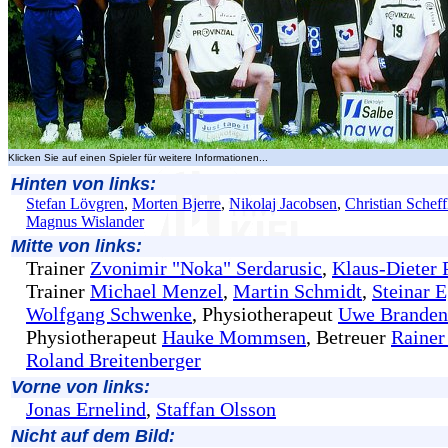
Klicken Sie auf einen Spieler für weitere Informationen...
Hinten von links:
Stefan Lövgren
,
Morten Bjerre
,
Nikolaj Jacobsen
,
Christian Scheff
Magnus Wislander
Mitte von links:
Trainer
Zvonimir "Noka" Serdarusic
,
Klaus-Dieter 
Trainer
Michael Menzel
,
Martin Schmidt
,
Steinar 
Wolfgang Schwenke
, Physiotherapeut
Uwe Branden
Physiotherapeut
Hauke Mommsen
, Betreuer
Rainer
Roland Breitenberger
Vorne von links:
Jonas Ernelind
,
Staffan Olsson
Nicht auf dem Bild: