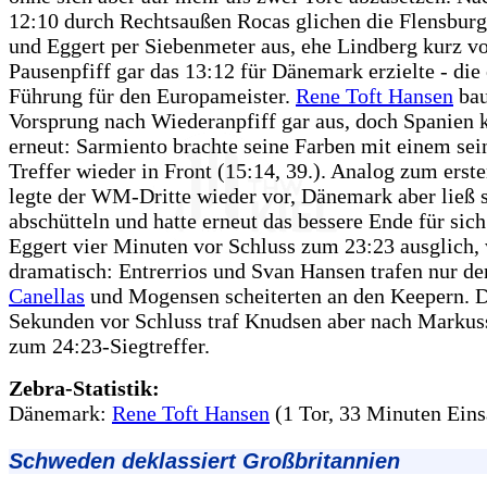
12:10 durch Rechtsaußen Rocas glichen die Flensbur
und Eggert per Siebenmeter aus, ehe Lindberg kurz v
Pausenpfiff gar das 13:12 für Dänemark erzielte - die 
Führung für den Europameister.
Rene Toft Hansen
bau
Vorsprung nach Wiederanpfiff gar aus, doch Spanien 
erneut: Sarmiento brachte seine Farben mit einem sei
Treffer wieder in Front (15:14, 39.). Analog zum ers
legte der WM-Dritte wieder vor, Dänemark aber ließ s
abschütteln und hatte erneut das bessere Ende für si
Eggert vier Minuten vor Schluss zum 23:23 ausglich,
dramatisch: Entrerrios und Svan Hansen trafen nur de
Canellas
und Mogensen scheiterten an den Keepern. 
Sekunden vor Schluss traf Knudsen aber nach Markus
zum 24:23-Siegtreffer.
Zebra-Statistik:
Dänemark:
Rene Toft Hansen
(1 Tor, 33 Minuten Eins
Schweden deklassiert Großbritannien