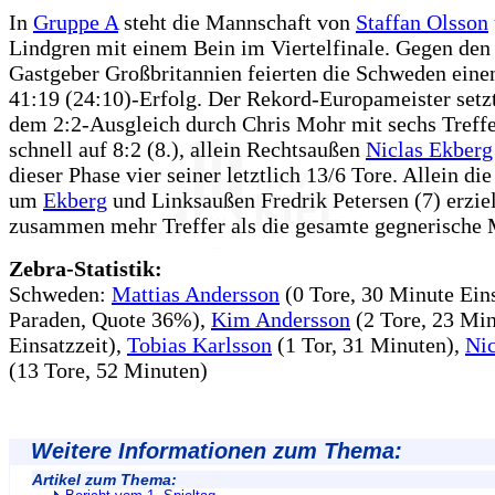
In
Gruppe A
steht die Mannschaft von
Staffan Olsson
Lindgren mit einem Bein im Viertelfinale. Gegen de
Gastgeber Großbritannien feierten die Schweden eine
41:19 (24:10)-Erfolg. Der Rekord-Europameister setzt
dem 2:2-Ausgleich durch Chris Mohr mit sechs Treffe
schnell auf 8:2 (8.), allein Rechtsaußen
Niclas Ekberg
dieser Phase vier seiner letztlich 13/6 Tore. Allein di
um
Ekberg
und Linksaußen Fredrik Petersen (7) erzie
zusammen mehr Treffer als die gesamte gegnerische 
Zebra-Statistik:
Schweden:
Mattias Andersson
(0 Tore, 30 Minute Eins
Paraden, Quote 36%),
Kim Andersson
(2 Tore, 23 Mi
Einsatzzeit),
Tobias Karlsson
(1 Tor, 31 Minuten),
Nic
(13 Tore, 52 Minuten)
Weitere Informationen zum Thema:
Artikel zum Thema: