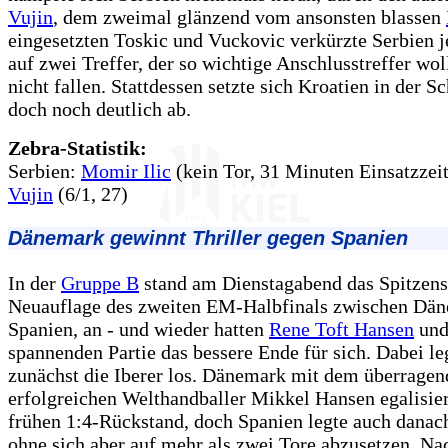
Vujin
, dem zweimal glänzend vom ansonsten blassen
eingesetzten Toskic und Vuckovic verkürzte Serbien j
auf zwei Treffer, der so wichtige Anschlusstreffer wol
nicht fallen. Stattdessen setzte sich Kroatien in der S
doch noch deutlich ab.
Zebra-Statistik:
Serbien:
Momir Ilic
(kein Tor, 31 Minuten Einsatzzei
Vujin
(6/1, 27)
Dänemark gewinnt Thriller gegen Spanien
In der
Gruppe B
stand am Dienstagabend das Spitzensp
Neuauflage des zweiten EM-Halbfinals zwischen Dä
Spanien, an - und wieder hatten
Rene Toft Hansen
und 
spannenden Partie das bessere Ende für sich. Dabei le
zunächst die Iberer los. Dänemark mit dem überragen
erfolgreichen Welthandballer Mikkel Hansen egalisie
frühen 1:4-Rückstand, doch Spanien legte auch danach
ohne sich aber auf mehr als zwei Tore abzusetzen. N