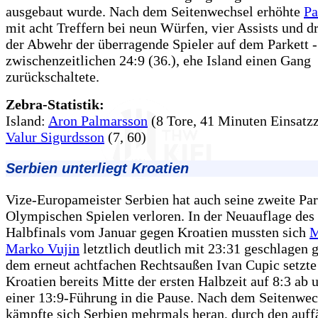
ausgebaut wurde. Nach dem Seitenwechsel erhöhte
Pa
mit acht Treffern bei neun Würfen, vier Assists und d
der Abwehr der überragende Spieler auf dem Parkett 
zwischenzeitlichen 24:9 (36.), ehe Island einen Gang
zurückschaltete.
Zebra-Statistik:
Island:
Aron Palmarsson
(8 Tore, 41 Minuten Einsatzz
Valur Sigurdsson
(7, 60)
Serbien unterliegt Kroatien
Vize-Europameister Serbien hat auch seine zweite Par
Olympischen Spielen verloren. In der Neuauflage de
Halbfinals vom Januar gegen Kroatien mussten sich
M
Marko Vujin
letztlich deutlich mit 23:31 geschlagen 
dem erneut achtfachen Rechtsaußen Ivan Cupic setzte
Kroatien bereits Mitte der ersten Halbzeit auf 8:3 ab 
einer 13:9-Führung in die Pause. Nach dem Seitenwec
kämpfte sich Serbien mehrmals heran, durch den auff