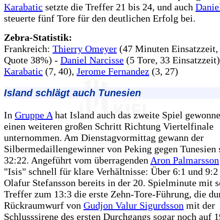
Karabatic
setzte die Treffer 21 bis 24, und auch
Danie
steuerte fünf Tore für den deutlichen Erfolg bei.
Zebra-Statistik:
Frankreich:
Thierry Omeyer
(47 Minuten Einsatzzeit,
Quote 38%) -
Daniel Narcisse
(5 Tore, 33 Einsatzzeit
Karabatic
(7, 40),
Jerome Fernandez
(3, 27)
Island schlägt auch Tunesien
In
Gruppe A
hat Island auch das zweite Spiel gewonn
einen weiteren großen Schritt Richtung Viertelfinale
unternommen. Am Dienstagvormittag gewann der
Silbermedaillengewinner von Peking gegen Tunesien 
32:22. Angeführt vom überragenden
Aron Palmarsson
"Isis" schnell für klare Verhältnisse: Über 6:1 und 9:2
Olafur Stefansson bereits in der 20. Spielminute mit 
Treffer zum 13:3 die erste Zehn-Tore-Führung, die du
Rückraumwurf von
Gudjon Valur Sigurdsson
mit der
Schlusssirene des ersten Durchgangs sogar noch auf 1