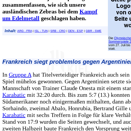
zusammenfassen, wie sich unsere
ausländischen Zebras bei dem
Kampf
um Edelmetall
geschlagen haben.
Inhalt:
ARG - FRA
|
ISL - TUN
|
SRB - CRO
|
DEN - ESP
|
GBR - SWE
Die
Olympisch
Sommerspiele 
vom 27. Juli bi
statt.
Frankreich siegt problemlos gegen Argentinie
In
Gruppe A
hat Titelverteidiger Frankreich auch sein
Spiel mühelos gewonnen. Gegen Argentinien setzte si
Mannschaft von Trainer Claude Onesta mit einem sta
Karabatic
mit 32:20 durch. Bis zum 5:7 (13.) konnten
Südamerikaner noch einigermaßen mithalten, dann ab
Sorhaindo, zweimal Abalo, Honrubia, Bertrand Gille 
Karabatic
mit sechs Treffern in Folge für klare Verhä
Stand von 17:9 wurden die Seiten gewechselt, und auc
zweiten Halbzeit baute Frankreich den Vorsprung weit