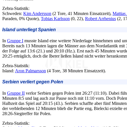
Zebra-Statistik:
Schweden:
Kim Andersson
(2 Tore, 41 Minuten Einsatzzeit),
Mattias
Paraden, 0% Quote),
Tobias Karlsson
(0, 22),
Robert Arrhenius
(2, 1
Island unterliegt Spanien
In
Gruppe I
musste Island eine weitere Niederlage hinnehmen und unte
Bereits nach 13 Minuten lagen die Männer aus dem Nordatlantik mit 3
der Folge auf 13:6 (21.) und 20:10 (Hz.). Erst nach 45 Minuten wur
20:25 erträglich, doch die Iberer ließen Island nicht weiter herankom
Zebra-Statistik:
Island:
Aron Palmarsson
(4 Tore, 38 Minuten Einsatzzeit).
Serbien verliert gegen Polen
In
Gruppe II
verlor Serbien gegen Polen imt 26:27 (11:10). Dabei füh
Minuten 8:5 und lag auch zur Pause noch mit 11:10 vorn. Doch Polen
Halbzeit das Spiel auf 20:15 (43.). Serbien schaffte aber fünf Minute
der verbleibenden 12 Minuten blieb die Partie eng, Bielecki erzielte er
28:26-Siegtreffer für Polen.
Zebra-Statistik: