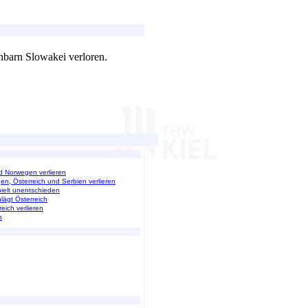
hbarn Slowakei verloren.
nd Norwegen verlieren
en, Österreich und Serbien verlieren
pielt unentschieden
lägt Österreich
eich verlieren
n