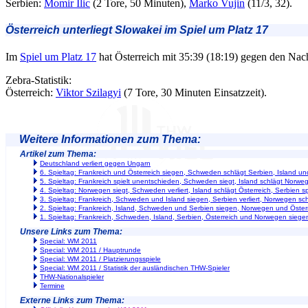
Serbien:
Momir Ilic
(2 Tore, 50 Minuten),
Marko Vujin
(11/3, 32).
Österreich unterliegt Slowakei im Spiel um Platz 17
Im
Spiel um Platz 17
hat Österreich mit 35:39 (18:19) gegen den Nac
Zebra-Statistik:
Österreich:
Viktor Szilagyi
(7 Tore, 30 Minuten Einsatzzeit).
Weitere Informationen zum Thema:
Artikel zum Thema:
Deutschland verliert gegen Ungarn
6. Spieltag: Frankreich und Österreich siegen, Schweden schlägt Serbien, Island u
5. Spieltag: Frankreich spielt unentschieden, Schweden siegt, Island schlägt Norweg
4. Spieltag: Norwegen siegt, Schweden verliert, Island schlägt Österreich, Serbien s
3. Spieltag: Frankreich, Schweden und Island siegen, Serbien verliert, Norwegen sch
2. Spieltag: Frankreich, Island, Schweden und Serbien siegen, Norwegen und Österr
1. Spieltag: Frankreich, Schweden, Island, Serbien, Österreich und Norwegen siege
Unsere Links zum Thema:
Special: WM 2011
Special: WM 2011 / Hauptrunde
Special: WM 2011 / Platzierungsspiele
Special: WM 2011 / Statistik der ausländischen THW-Spieler
THW-Nationalspieler
Termine
Externe Links zum Thema: