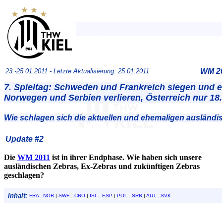
WM 20
23.-25.01.2011 -
Letzte Aktualisierung: 25.01.2011
7. Spieltag: Schweden und Frankreich siegen und er
Norwegen und Serbien verlieren, Österreich nur 18.
Wie schlagen sich die aktuellen und ehemaligen ausländ
Update #2
Die
WM 2011
ist in ihrer Endphase. Wie haben sich unsere
ausländischen Zebras, Ex-Zebras und zukünftigen Zebras
geschlagen?
Inhalt:
FRA - NOR
|
SWE - CRO
|
ISL - ESP
|
POL - SRB
|
AUT - SVK