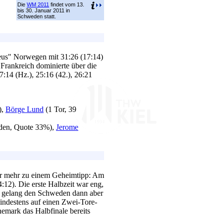
Die
WM 2011
findet vom 13.
bis 30. Januar 2011 in
Schweden statt.
us" Norwegen mit 31:26 (17:14)
. Frankreich dominierte über die
 17:14 (Hz.), 25:16 (42.), 26:21
),
Börge Lund
(1 Tor, 39
aden, Quote 33%),
Jerome
er mehr zu einem Geheimtipp: Am
:12). Die erste Halbzeit war eng,
g gelang den Schweden dann aber
mindestens auf einen Zwei-Tore-
mark das Halbfinale bereits