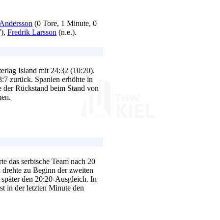
 Andersson
(0 Tore, 1 Minute, 0
7),
Fredrik Larsson
(n.e.).
rlag Island mit 24:32 (10:20).
:7 zurück. Spanien erhöhte in
de der Rückstand beim Stand von
men.
rte das serbische Team nach 20
 drehte zu Beginn der zweiten
n später den 20:20-Ausgleich. In
st in der letzten Minute den