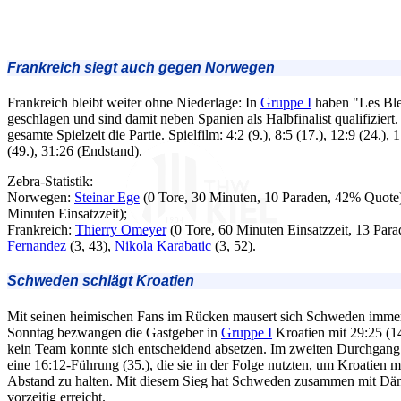
Frankreich siegt auch gegen
Norwegen
Frankreich bleibt weiter ohne Niederlage: In
Gruppe I
haben "Les Ble
geschlagen und sind damit neben Spanien als Halbfinalist qualifiziert
gesamte Spielzeit die Partie. Spielfilm: 4:2 (9.), 8:5 (17.), 12:9 (24.),
(49.), 31:26 (Endstand).
Zebra-Statistik:
Norwegen:
Steinar Ege
(0 Tore, 30 Minuten, 10 Paraden, 42% Quote
Minuten Einsatzzeit);
Frankreich:
Thierry Omeyer
(0 Tore, 60 Minuten Einsatzzeit, 13 Par
Fernandez
(3, 43),
Nikola Karabatic
(3, 52).
Schweden schlägt Kroatien
Mit seinen heimischen Fans im Rücken mausert sich Schweden imm
Sonntag bezwangen die Gastgeber in
Gruppe I
Kroatien mit 29:25 (14
kein Team konnte sich entscheidend absetzen. Im zweiten Durchgan
eine 16:12-Führung (35.), die sie in der Folge nutzten, um Kroatien 
Abstand zu halten. Mit diesem Sieg hat Schweden zusammen mit Däne
vorzeitig erreicht.