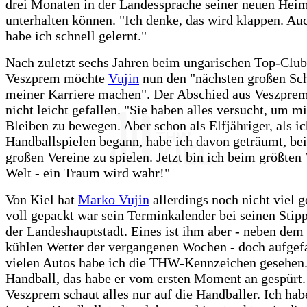
drei Monaten in der Landessprache seiner neuen Hei
unterhalten können. "Ich denke, das wird klappen. Au
habe ich schnell gelernt."
Nach zuletzt sechs Jahren beim ungarischen Top-Cl
Veszprem möchte
Vujin
nun den "nächsten großen Schr
meiner Karriere machen". Der Abschied aus Veszprem
nicht leicht gefallen. "Sie haben alles versucht, um 
Bleiben zu bewegen. Aber schon als Elfjähriger, als i
Handballspielen begann, habe ich davon geträumt, be
großen Vereine zu spielen. Jetzt bin ich beim größten 
Welt - ein Traum wird wahr!"
Von Kiel hat
Marko Vujin
allerdings noch nicht viel g
voll gepackt war sein Terminkalender bei seinen Stipp
der Landeshauptstadt. Eines ist ihm aber - neben dem
kühlen Wetter der vergangenen Wochen - doch aufgefa
vielen Autos habe ich die THW-Kennzeichen gesehen.
Handball, das habe er vom ersten Moment an gespürt.
Veszprem schaut alles nur auf die Handballer. Ich hab