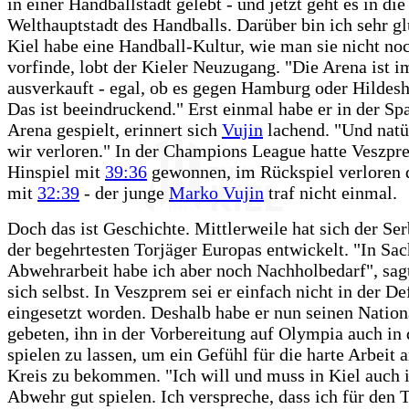
in einer Handballstadt gelebt - und jetzt geht es in die
Welthauptstadt des Handballs. Darüber bin ich sehr gl
Kiel habe eine Handball-Kultur, wie man sie nicht no
vorfinde, lobt der Kieler Neuzugang. "Die Arena ist 
ausverkauft - egal, ob es gegen Hamburg oder Hildes
Das ist beeindruckend." Erst einmal habe er in der Sp
Arena gespielt, erinnert sich
Vujin
lachend. "Und natü
wir verloren." In der Champions League hatte Veszpr
Hinspiel mit
39:36
gewonnen, im Rückspiel verloren 
mit
32:39
- der junge
Marko Vujin
traf nicht einmal.
Doch das ist Geschichte. Mittlerweile hat sich der Se
der begehrtesten Torjäger Europas entwickelt. "In Sa
Abwehrarbeit habe ich aber noch Nachholbedarf", sa
sich selbst. In Veszprem sei er einfach nicht in der De
eingesetzt worden. Deshalb habe er nun seinen Nation
gebeten, ihn in der Vorbereitung auf Olympia auch in
spielen zu lassen, um ein Gefühl für die harte Arbeit
Kreis zu bekommen. "Ich will und muss in Kiel auch i
Abwehr gut spielen. Ich verspreche, dass ich für den