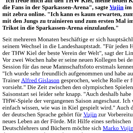
"Ich freue mich auf den THW Kiel, meine neuen K
die Fans in der Sparkassen-Arena", sagte
Vujin
im 
mit zebra online. "Ich kann es kaum erwarten, zu
mit den Jungs zu trainieren und zum ersten Mal 
Trikot in die Sparkassen-Arena einzulaufen."
Seit mehreren Monaten beschäftige er sich hauptsächl
seinem Wechsel in die Landeshauptstadt. "Für jeden H
der THW Kiel der beste Verein der Welt", sagt der Li
Vor zwei Wochen habe er seine neuen Kollegen bei de
Session für das neue Mannschaftsfoto erstmals kennen
"Ich wurde sehr freundlich aufgenommen und habe au
Trainer
Alfred Gislason
gesprochen, welche Rolle er 
vorsieht." Die Zeit zwischen den olympischen Spiele
Saisonstart sei leider sehr knapp. "Auch deshalb habe 
THW-Spiele der vergangenen Saison angeschaut. Ich 
einfach wissen, wie was in Kiel gespielt wird." Auch 
der deutschen Sprache gehört für
Vujin
zur Vorbereitu
neues Leben an der Förde. Mit Hilfe eines serbischen
Deutschlehrers und Büchern möchte sich
Marko Vuji