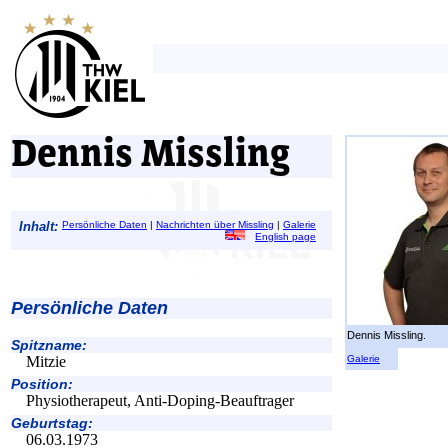
Dennis Missling
Inhalt:
Persönliche Daten
|
Nachrichten über Missling
|
Galerie
English page
Persönliche Daten
Dennis Missling.
Spitzname:
Galerie
Mitzie
Position:
Physiotherapeut, Anti-Doping-Beauftrager
Geburtstag:
06.03.1973