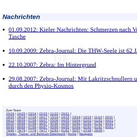
Nachrichten
01.09.2012: Kieler Nachrichten: Schmerzen nach Ve
Tasche
10.09.2009: Zebra-Journal: Die THW-Seele ist 62 J
22.10.2007: Zebra: Im Hintergrund
29.08.2007: Zebra-Journal: Mit Lakritzschnullern
durch den Physio-Kosmos
Zum Team
25/26
|
24/25
|
23/24
|
22/23
|
21/22
|
20/21
|
19/20
|
18/19
|
17/18
|
16/17
|
15/16
|
14/15
|
13/14
|
12/13
|
11/12
|
10/11
|
09/10
|
08/09
|
07/08
|
06/07
|
05/06
|
04/05
|
03/04
|
02/03
|
01/02
|
00/01
|
99/00
|
98/99
|
97/98
|
96/97
|
95/96
|
94/95
|
93/94
|
92/93
|
91/92
|
90/91
|
89/90
|
88/89
|
87/88
|
86/87
|
85/86
|
84/85
|
83/84
|
82/83
|
81/82
|
80/81
|
79/80
|
78/79
|
77/78
|
76/77
|
62/63
|
61/62
|
56/57
|
47/48
|
29/30
|
Spieler-, Trainer- und Betreuer-Datenbank
|
Archiv
|
Navigator