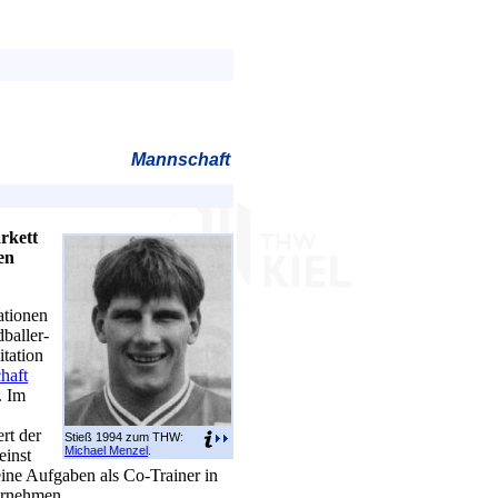
Mannschaft
rkett
en
ationen
baller-
tation
haft
. Im
rt der
Stieß 1994 zum THW:
Michael Menzel
.
einst
ine Aufgaben als Co-Trainer in
rnehmen.