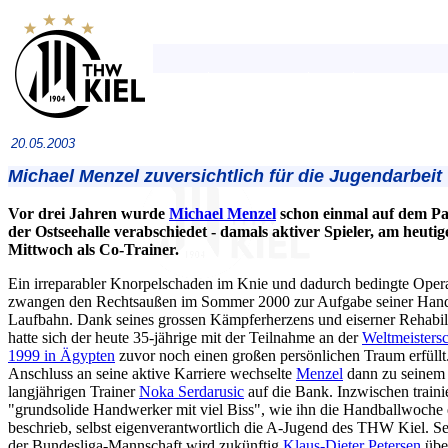
20.05.2003
Michael Menzel zuversichtlich für die Jugendarbeit
Vor drei Jahren wurde
Michael Menzel
schon einmal auf dem Pa
der Ostseehalle verabschiedet - damals aktiver Spieler, am heutig
Mittwoch als Co-Trainer.
Ein irreparabler Knorpelschaden im Knie und dadurch bedingte Oper
zwangen den Rechtsaußen im Sommer 2000 zur Aufgabe seiner Hand
Laufbahn. Dank seines grossen Kämpferherzens und eiserner Rehabili
hatte sich der heute 35-jährige mit der Teilnahme an der
Weltmeistersc
1999 in Ägypten
zuvor noch einen großen persönlichen Traum erfüllt
Anschluss an seine aktive Karriere wechselte
Menzel
dann zu seinem
langjährigen Trainer
Noka Serdarusic
auf die Bank. Inzwischen trainie
"grundsolide Handwerker mit viel Biss", wie ihn die Handballwoche 
beschrieb, selbst eigenverantwortlich die A-Jugend des THW Kiel. Se
der Bundesliga-Mannschaft wird zukünftig
Klaus-Dieter Petersen
übe