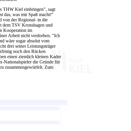
des THW Kiel einbringen", sagt
st das, was mir Spaß macht!"
d von der Regional- in die
 mit dem TSV Kronshagen und
en Kooperation im
ner Arbeit nicht verdorben. "Ich
nd wäre sogar absolut vom
cht drei seiner Leistungsträger
zfristig noch den Rücken
ben einen ziemlich kleinen Kader
 Ex-Nationalspieler die Gründe für
z neu zusammengewürfelt. Zum