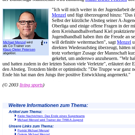
"Ich will mich weiter in der Jugendarbeit 
Menzel
und fügt überzeugend hinzu: "Das i
Selbst der kürzliche Abstieg seiner A-Jugen
Oberliga und einige offene Fragen in der
dem Kreishandballverband Kiel praktiziert
Jugendhandball haben ihm die Freude an sei
will definitiv weitermachen", sagt
Menzel
u
Michael Menzel
wird
als Co-Trainer von
direkten Wiederaufstieg überzeugt, hätten ni
Klaus-Dieter Petersen
trotz vorheriger Zusage der Mannschaft kur
abgelöst.
gekehrt, um anderswo anzuheuern. "Wir ha
und hatten zudem in der letzten Saison viele Verletzte", erläutert der
den Abstieg. Trotzdem bleibt er optimistisch: "Die Truppe war gan
Ende hin hat man den Jungs ihre positive Entwicklung angemerkt."
(© 2003
living sports
)
Weitere Informationen zum Thema:
Artikel zum Thema:
Kieler Nachrichten: Das Ende eines Superteams
Michael Menzel wird Trainer der THW-A-Jugend
Unsere Links zum Thema:
Porträt Michael Menzel
Galerie Michael Menzel