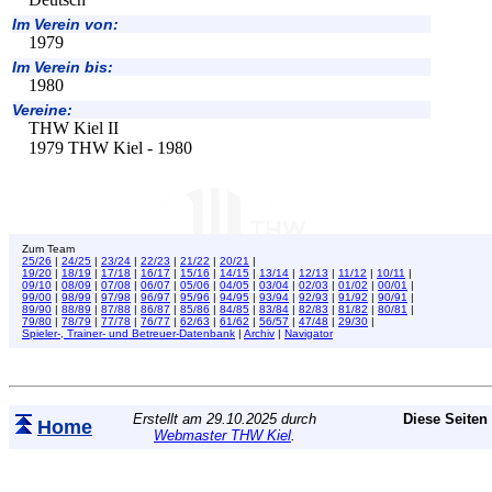
Im Verein von:
1979
Im Verein bis:
1980
Vereine:
THW Kiel II
1979 THW Kiel - 1980
Zum Team
25/26
|
24/25
|
23/24
|
22/23
|
21/22
|
20/21
|
19/20
|
18/19
|
17/18
|
16/17
|
15/16
|
14/15
|
13/14
|
12/13
|
11/12
|
10/11
|
09/10
|
08/09
|
07/08
|
06/07
|
05/06
|
04/05
|
03/04
|
02/03
|
01/02
|
00/01
|
99/00
|
98/99
|
97/98
|
96/97
|
95/96
|
94/95
|
93/94
|
92/93
|
91/92
|
90/91
|
89/90
|
88/89
|
87/88
|
86/87
|
85/86
|
84/85
|
83/84
|
82/83
|
81/82
|
80/81
|
79/80
|
78/79
|
77/78
|
76/77
|
62/63
|
61/62
|
56/57
|
47/48
|
29/30
|
Spieler-, Trainer- und Betreuer-Datenbank
|
Archiv
|
Navigator
Erstellt am 29.10.2025 durch
Diese Seiten
Home
Webmaster THW Kiel
.