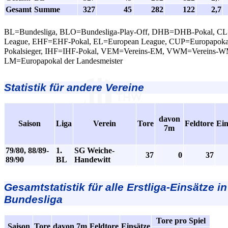
Gesamt
Summe
327
45
282
122
2,7
BL=Bundesliga, BLO=Bundesliga-Play-Off, DHB=DHB-Pokal, C
League, EHF=EHF-Pokal, EL=European League, CUP=Europapokal
Pokalsieger, IHF=IHF-Pokal, VEM=Vereins-EM, VWM=Vereins-W
LM=Europapokal der Landesmeister
Statistik für andere Vereine
davon
Saison
Liga
Verein
Tore
Feldtore
Ein
7m
79/80, 88/89-
1.
SG Weiche-
37
0
37
89/90
BL
Handewitt
Gesamtstatistik für alle Erstliga-Einsätze in
Bundesliga
Tore pro Spiel
Saison
Tore
davon 7m
Feldtore
Einsätze