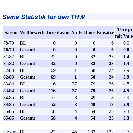
Seine Statistik für den THW
Tore pr
Saison
Wettbewerb
Tore
davon 7m
Feldtore
Einsätze
mit 7m
78/79
BL
0
0
0
6
0,0
78/79
Gesamt
0
0
0
6
0,0
81/82
BL
32
0
32
23
1,4
81/82
Gesamt
32
0
32
23
1,4
82/83
BL
69
1
68
24
2,9
82/83
Gesamt
69
1
68
24
2,9
83/84
BL
116
37
79
26
4,5
83/84
Gesamt
116
37
79
26
4,5
84/85
BL
52
3
49
18
2,9
84/85
Gesamt
52
3
49
18
2,9
85/86
BL
58
4
54
25
2,3
85/86
Gesamt
58
4
54
25
2,3
Gesamt
BL
327
45
282
122
2,7