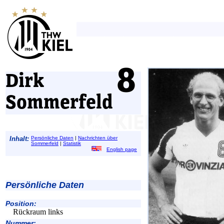
Dirk
Sommerfeld
Inhalt:
Persönliche Daten
|
Nachrichten über
Sommerfeld
|
Statistik
English page
Persönliche Daten
Position:
Rückraum links
Nummer: