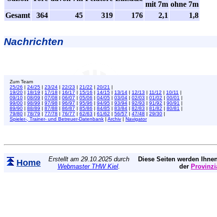
mit 7m
ohne 7m
Gesamt
364
45
319
176
2,1
1,8
Nachrichten
Zum Team
25/26
|
24/25
|
23/24
|
22/23
|
21/22
|
20/21
|
19/20
|
18/19
|
17/18
|
16/17
|
15/16
|
14/15
|
13/14
|
12/13
|
11/12
|
10/11
|
09/10
|
08/09
|
07/08
|
06/07
|
05/06
|
04/05
|
03/04
|
02/03
|
01/02
|
00/01
|
99/00
|
98/99
|
97/98
|
96/97
|
95/96
|
94/95
|
93/94
|
92/93
|
91/92
|
90/91
|
89/90
|
88/89
|
87/88
|
86/87
|
85/86
|
84/85
|
83/84
|
82/83
|
81/82
|
80/81
|
79/80
|
78/79
|
77/78
|
76/77
|
62/63
|
61/62
|
56/57
|
47/48
|
29/30
|
Spieler-, Trainer- und Betreuer-Datenbank
|
Archiv
|
Navigator
Erstellt am 29.10.2025 durch
Diese Seiten werden Ihnen
Home
Webmaster THW Kiel
.
der
Provinzi