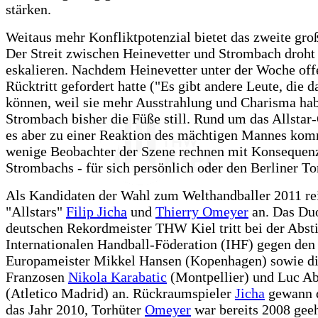
stärken.
Weitaus mehr Konfliktpotenzial bietet das zweite gr
Der Streit zwischen Heinevetter und Strombach droht
eskalieren. Nachdem Heinevetter unter der Woche off
Rücktritt gefordert hatte ("Es gibt andere Leute, die d
können, weil sie mehr Ausstrahlung und Charisma habe
Strombach bisher die Füße still. Rund um das Allstar
es aber zu einer Reaktion des mächtigen Mannes kom
wenige Beobachter der Szene rechnen mit Konsequen
Strombachs - für sich persönlich oder den Berliner To
Als Kandidaten der Wahl zum Welthandballer 2011 re
"Allstars"
Filip Jicha
und
Thierry Omeyer
an. Das Du
deutschen Rekordmeister THW Kiel tritt bei der Abs
Internationalen Handball-Föderation (IHF) gegen den
Europameister Mikkel Hansen (Kopenhagen) sowie di
Franzosen
Nikola Karabatic
(Montpellier) und Luc A
(Atletico Madrid) an. Rückraumspieler
Jicha
gewann d
das Jahr 2010, Torhüter
Omeyer
war bereits 2008 gee