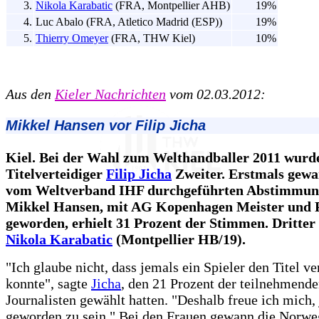
3.
Nikola Karabatic
(FRA, Montpellier AHB)
19%
4.
Luc Abalo (FRA, Atletico Madrid (ESP))
19%
5.
Thierry Omeyer
(FRA, THW Kiel)
10%
Aus den
Kieler Nachrichten
vom 02.03.2012:
Mikkel Hansen vor Filip Jicha
Kiel. Bei der Wahl zum Welthandballer 2011 wurd
Titelverteidiger
Filip Jicha
Zweiter. Erstmals gewa
vom Weltverband IHF durchgeführten Abstimmung
Mikkel Hansen, mit AG Kopenhagen Meister und P
geworden, erhielt 31 Prozent der Stimmen. Dritte
Nikola Karabatic
(Montpellier HB/19).
"Ich glaube nicht, dass jemals ein Spieler den Titel ve
konnte", sagte
Jicha
, den 21 Prozent der teilnehmend
Journalisten gewählt hatten. "Deshalb freue ich mich, 
geworden zu sein." Bei den Frauen gewann die Norwe