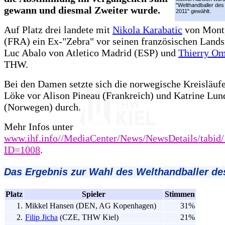
"Welthandballer des
gewann und diesmal Zweiter wurde.
2011" gewählt.
Auf Platz drei landete mit
Nikola Karabatic
von Mont
(FRA) ein Ex-"Zebra" vor seinen französischen Land
Luc Abalo von Atletico Madrid (ESP) und
Thierry O
THW.
Bei den Damen setzte sich die norwegische Kreisläufe
Löke vor Alison Pineau (Frankreich) und Katrine Lun
(Norwegen) durch.
Mehr Infos unter
www.ihf.info//MediaCenter/News/NewsDetails/tabid/
ID=1008
.
Das Ergebnis zur Wahl des Welthandballer de
Platz
Spieler
Stimmen
1.
Mikkel Hansen (DEN, AG Kopenhagen)
31%
2.
Filip Jicha
(CZE, THW Kiel)
21%