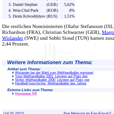
3.
Daniel Stephan
(GER)
5,62%
4.
Won-Chul Paek
(KOR)
8%
5.
Denis Krivoshlykov
(RUS)
1,51%
Die restlichen Nomininierten (Olafur Stefansson (ISL
Richardson (FRA), Christian Schwarzer (GER),
Magn
Wislander
(SWE) und Sobhi Sioud (TUN) kamen zus
2,44 Prozent.
Weitere Informationen zum Thema:
Artikel zum Thema:
Wislander bei der Wahl zum Welthandballer nominiert
Yoon Welthandballer 2001, Lövgren auf Platz drei
Skrbic Welthandballer 2000, Lövgren auf Platz vier
Handball-Geschichte: Welthandballer des Jahres
Externe Links zum Thema:
Homepage IHF
(14.05.2003)
Ihre Meinung im Fan-Forum?