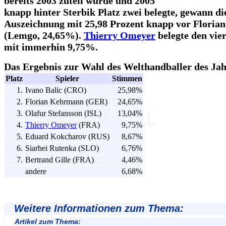
bereits 2003 zuteil wurde und 2005
knapp hinter Sterbik Platz zwei belegte, gewann di
Auszeichnung mit 25,98 Prozent knapp vor Flori
(Lemgo, 24,65%).
Thierry Omeyer
belegte den vier
mit immerhin 9,75%.
Das Ergebnis zur Wahl des Welthandballer des Jah
Platz
Spieler
Stimmen
1.
Ivano Balic (CRO)
25,98%
2.
Florian Kehrmann (GER)
24,65%
3.
Olafur Stefansson (ISL)
13,04%
4.
Thierry Omeyer
(FRA)
9,75%
5.
Eduard Kokcharov (RUS)
8,67%
6.
Siarhei Rutenka (SLO)
6,76%
7.
Bertrand Gille (FRA)
4,46%
andere
6,68%
Weitere Informationen zum Thema:
Artikel zum Thema: