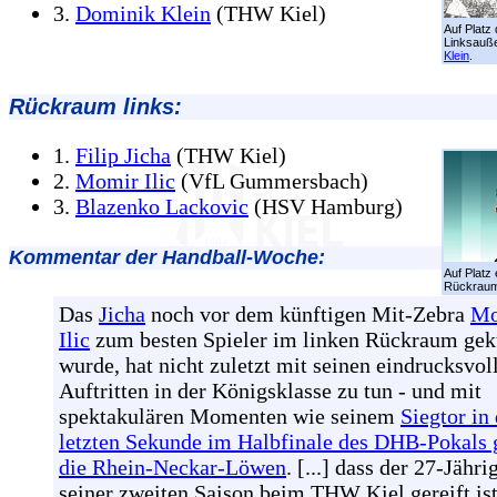
3.
Dominik Klein
(THW Kiel)
Auf Platz 
Linksauß
Klein
.
Rückraum links:
1.
Filip Jicha
(THW Kiel)
2.
Momir Ilic
(VfL Gummersbach)
3.
Blazenko Lackovic
(HSV Hamburg)
Kommentar der Handball-Woche:
Auf Platz 
Rückrau
Das
Jicha
noch vor dem künftigen Mit-Zebra
Mo
Ilic
zum besten Spieler im linken Rückraum gek
wurde, hat nicht zuletzt mit seinen eindrucksvol
Auftritten in der Königsklasse zu tun - und mit
spektakulären Momenten wie seinem
Siegtor in
letzten Sekunde im Halbfinale des DHB-Pokals
die Rhein-Neckar-Löwen
. [...] dass der 27-Jähri
seiner zweiten Saison beim THW Kiel gereift ist