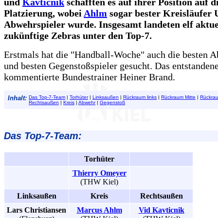
und
Kavticnik
schafften es auf ihrer Position auf d
Platzierung, wobei
Ahlm
sogar bester Kreisläufer
Abwehrspieler wurde. Insgesamt landeten elf aktue
zukünftige Zebras unter den Top-7.
Erstmals hat die "Handball-Woche" auch die besten A
und besten Gegenstoßspieler gesucht. Das entstanden
kommentierte Bundestrainer Heiner Brand.
Inhalt:
Das Top-7-Team
|
Torhüter
|
Linksaußen
|
Rückraum links
|
Rückraum Mitte
|
Rückrau
Rechtsaußen
|
Kreis
|
Abwehr
|
Gegenstoß
Das Top-7-Team:
Torhüter
Thierry Omeyer
(THW Kiel)
Linksaußen
Kreis
Rechtsaußen
Lars Christiansen
Marcus Ahlm
Vid Kavticnik