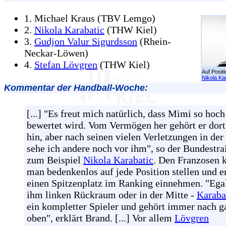
1. Michael Kraus (TBV Lemgo)
2.
Nikola Karabatic
(THW Kiel)
3.
Gudjon Valur Sigurdsson
(Rhein-
Neckar-Löwen)
4.
Stefan Lövgren
(THW Kiel)
Auf Positi
Nikola Ka
Kommentar der Handball-Woche:
[...] "Es freut mich natürlich, dass Mimi so hoch
bewertet wird. Vom Vermögen her gehört er dort
hin, aber nach seinen vielen Verletzungen in der
sehe ich andere noch vor ihm", so der Bundestra
zum Beispiel
Nikola Karabatic
. Den Franzosen 
man bedenkenlos auf jede Position stellen und e
einen Spitzenplatz im Ranking einnehmen. "Egal
ihm linken Rückraum oder in der Mitte -
Karaba
ein kompletter Spieler und gehört immer nach g
oben", erklärt Brand. [...] Vor allem
Lövgren