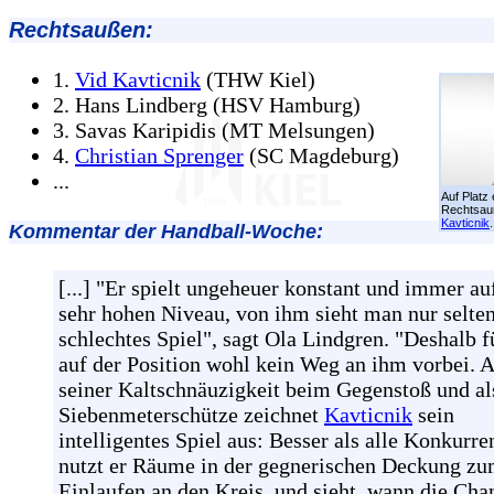
Rechtsaußen:
1.
Vid Kavticnik
(THW Kiel)
2. Hans Lindberg (HSV Hamburg)
3. Savas Karipidis (MT Melsungen)
4.
Christian Sprenger
(SC Magdeburg)
...
Auf Platz 
Rechtsa
Kavticnik
.
Kommentar der Handball-Woche:
[...] "Er spielt ungeheuer konstant und immer a
sehr hohen Niveau, von ihm sieht man nur selten
schlechtes Spiel", sagt Ola Lindgren. "Deshalb f
auf der Position wohl kein Weg an ihm vorbei. 
seiner Kaltschnäuzigkeit beim Gegenstoß und al
Siebenmeterschütze zeichnet
Kavticnik
sein
intelligentes Spiel aus: Besser als alle Konkurre
nutzt er Räume in der gegnerischen Deckung z
Einlaufen an den Kreis, und sieht, wann die Cha