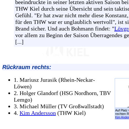
beeindruckte in seiner letzten aktiven Saison be
THW Kiel durch seine Übersicht und sein taktis
Gefühl. "Er hat zwar nicht mehr diese Konstanz,
für den THW war er unglaublich wertvoll", ist s
Brand sicher. Und auch Bohmann findet: "
Lövgr
vor allem zu Beginn der Saison Überragendes gel
[...]
Rückraum rechts:
1. Mariusz Jurasik (Rhein-Neckar-
Löwen)
2. Holger Glandorf (HSG Nordhorn, TBV
Lemgo)
3. Michael Müller (TV Großwallstadt)
Auf Platz 
4.
Kim Andersson
(THW Kiel)
rechten 
Kim Ande