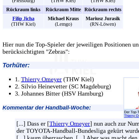
(Flensburg)
(THW Kiel)
(THW Kiel)
Rückraum links
Rückraum Mitte
Rückraum rechts
Filip Jicha
Michael Kraus
Mariusz Jurasik
(THW Kiel)
(Lemgo)
(RN-Löwen)
Hier nun die Top-Spieler der jeweiligen Positionen un
berücksichtigten "Zebras":
Torhüter:
1.
Thierry Omeyer
(THW Kiel)
2. Silvio Heinevetter (SC Magdeburg)
3. Johannes Bitter (HSV Hamburg)
Kommentar der Handball-Woche:
Der Top-T
Thierry 
[...] Dass er [
Thierry Omeyer
] nun auch zur Nu
der TOYOTA-Handball-Bundesliga gekürt wurde
[...] kaum überraschen. [...] Aber was macht den