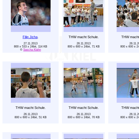
Filip Jicha
.
THW macht Schule.
THW macht
27.11.2013
26.11.2013
26.11.
800 x 533 x 24bit, 114 KB
800 x 600 x 24bit, 71 KB
800 x 600 x 2
©
Sascha Klahn
THW macht Schule.
THW macht Schule.
THW macht
26.11.2013
26.11.2013
26.11.
800 x 600 x 24bit, 51 KB
800 x 600 x 24bit, 70 KB
800 x 600 x 2