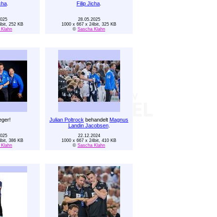
icha
.
Filip Jicha
.
2025
28.05.2025
4bit, 252 KB
1000 x 667 x 24bit, 325 KB
 Klahn
©
Sascha Klahn
eger!
Julian Poltrock
behandelt
Magnus
Landin Jacobsen
.
2025
22.12.2024
4bit, 386 KB
1000 x 667 x 24bit, 410 KB
 Klahn
©
Sascha Klahn