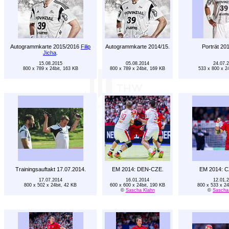
Autogrammkarte 2015/2016
Filip
Autogrammkarte 2014/15.
Porträt 20
Jicha
.
15.08.2015
05.08.2014
24.07.
800 x 789 x 24bit, 163 KB
800 x 789 x 24bit, 169 KB
533 x 800 x 2
Trainingsauftakt 17.07.2014.
EM 2014: DEN-CZE.
EM 2014: 
17.07.2014
16.01.2014
12.01.
800 x 502 x 24bit, 42 KB
600 x 600 x 24bit, 190 KB
800 x 533 x 24
©
Sascha Klahn
©
Sascha