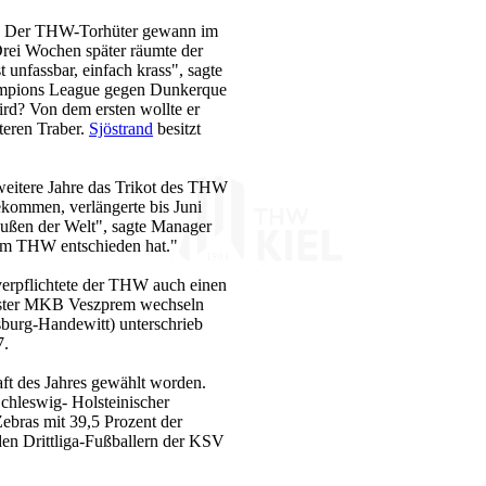
ga. Der THW-Torhüter gewann im
Drei Wochen später räumte der
 unfassbar, einfach krass", sagte
hampions League gegen Dunkerque
d? Von dem ersten wollte er
teren Traber.
Sjöstrand
besitzt
weitere Jahre das Trikot des THW
kommen, verlängerte bis Juni
saußen der Welt", sagte Manager
beim THW entschieden hat."
verpflichtete der THW auch einen
ister MKB Veszprem wechseln
burg-Handewitt) unterschrieb
7.
t des Jahres gewählt worden.
chleswig- Holsteinischer
Zebras mit 39,5 Prozent der
en Drittliga-Fußballern der KSV