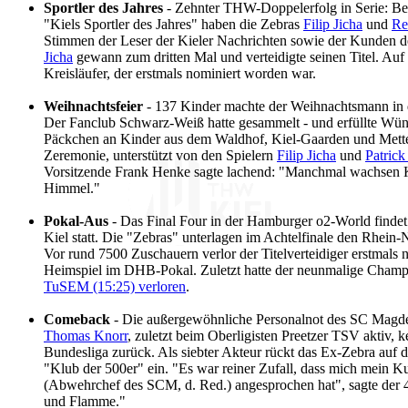
Sportler des Jahres
- Zehnter THW-Doppelerfolg in Serie: Bei 
"Kiels Sportler des Jahres" haben die Zebras
Filip Jicha
und
Re
Stimmen der Leser der Kieler Nachrichten sowie der Kunden de
Jicha
gewann zum dritten Mal und verteidigte seinen Titel. Auf
Kreisläufer, der erstmals nominiert worden war.
Weihnachtsfeier
- 137 Kinder machte der Weihnachtsmann in 
Der Fanclub Schwarz-Weiß hatte gesammelt - und erfüllte Wün
Päckchen an Kinder aus dem Waldhof, Kiel-Gaarden und Mette
Zeremonie, unterstützt von den Spielern
Filip Jicha
und
Patric
Vorsitzende Frank Henke sagte lachend: "Manchmal wachsen 
Himmel."
Pokal-Aus
- Das Final Four in der Hamburger o2-World finde
Kiel statt. Die "Zebras" unterlagen im Achtelfinale den Rhei
Vor rund 7500 Zuschauern verlor der Titelverteidiger erstmals 
Heimspiel im DHB-Pokal. Zuletzt hatte der neunmalige Cham
TuSEM (15:25) verloren
.
Comeback
- Die außergewöhnliche Personalnot des SC Magde
Thomas Knorr
, zuletzt beim Oberligisten Preetzer TSV aktiv, k
Bundesliga zurück. Als siebter Akteur rückt das Ex-Zebra auf
"Klub der 500er" ein. "Es war reiner Zufall, dass mich mein 
(Abwehrchef des SCM, d. Red.) angesprochen hat", sagte der 4
und Flamme."