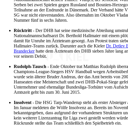
Serben bei zwei Spielen gegen Russland und Bosnien-Herzegow
Teilnahme an der Endrunde in Dänemark. Der Verband hätte Vr
SG war nicht einverstanden. Also übernahm im Oktober Vladan
Nummer fünf in sechs Jahren.
Rücktritt
- Der DHB hat seine medizinische Abteilung umstrukt
Nationalmannschaftsarzt Dr. Berthold Hallmaier mit einem plöt
damit für Unruhe im Ärzteteam gesorgt. Aus Protest traten sie
Hallmaier-Teams zurück. Darunter auch die Kieler
Dr. Detlev 
Brandecker
hatte dem Ärzteteam des DHB sieben Jahre lang a
vor seinem Debüt.
Rudolph-Tausch
- Ende Oktober trat Matthias Rudolph überra
Champions-League-Siegers HSV Handball wegen Arbeitsüberla
wurde sein älterer Bruder Andreas, der das Amt bereits von 20
Hanseaten eine Meisterschaft und zwei DHB-Pokal-Siege gefeie
Unternehmer und ehemalige Bundesliga-Torhüter vom Aufsichts
Amtszeit geht bis zum 30. Juni 2015.
Insolvent
- Die HSG Tarp-Wanderup steht als erster Absteiger a
Im Januar meldeten die Wölfe Insolvenz an. Bereits im Novemb
bekanntgegeben, dass aufgrund der vorhandenen Strukturen un
kein weiterer Lizenzantrag für Liga zwei gestellt werden würde
Rückrunde stellte das Team schließlich den Spielbetrieb ein.