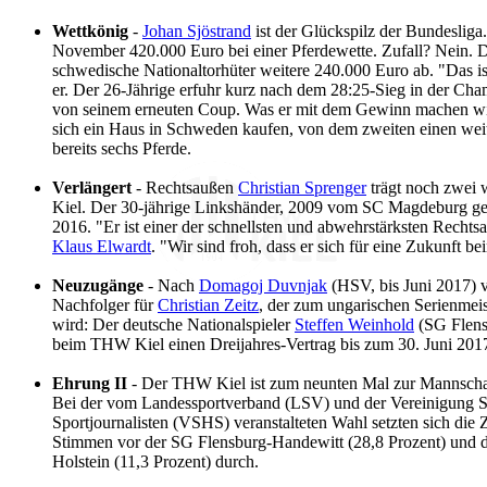
Wettkönig
-
Johan Sjöstrand
ist der Glückspilz der Bundesli
November 420.000 Euro bei einer Pferdewette. Zufall? Nein. 
schwedische Nationaltorhüter weitere 240.000 Euro ab. "Das ist
er. Der 26-Jährige erfuhr kurz nach dem 28:25-Sieg in der C
von seinem erneuten Coup. Was er mit dem Gewinn machen wir
sich ein Haus in Schweden kaufen, von dem zweiten einen wei
bereits sechs Pferde.
Verlängert
- Rechtsaußen
Christian Sprenger
trägt noch zwei 
Kiel. Der 30-jährige Linkshänder, 2009 vom SC Magdeburg ge
2016. "Er ist einer der schnellsten und abwehrstärksten Recht
Klaus Elwardt
. "Wir sind froh, dass er sich für eine Zukunft 
Neuzugänge
- Nach
Domagoj Duvnjak
(HSV, bis Juni 2017) 
Nachfolger für
Christian Zeitz
, der zum ungarischen Serienme
wird: Der deutsche Nationalspieler
Steffen Weinhold
(SG Flens
beim THW Kiel einen Dreijahres-Vertrag bis zum 30. Juni 201
Ehrung II
- Der THW Kiel ist zum neunten Mal zur Mannschaf
Bei der vom Landessportverband (LSV) und der Vereinigung S
Sportjournalisten (VSHS) veranstalteten Wahl setzten sich die 
Stimmen vor der SG Flensburg-Handewitt (28,8 Prozent) und d
Holstein (11,3 Prozent) durch.