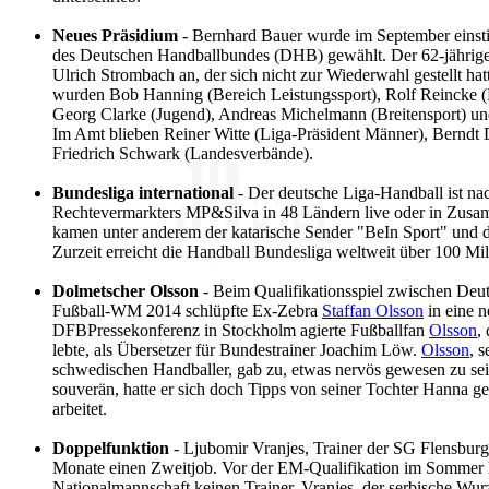
Neues Präsidium
- Bernhard Bauer wurde im September einst
des Deutschen Handballbundes (DHB) gewählt. Der 62-jährige J
Ulrich Strombach an, der sich nicht zur Wiederwahl gestellt hat
wurden Bob Hanning (Bereich Leistungssport), Rolf Reincke (
Georg Clarke (Jugend), Andreas Michelmann (Breitensport) un
Im Amt blieben Reiner Witte (Liga-Präsident Männer), Berndt 
Friedrich Schwark (Landesverbände).
Bundesliga international
- Der deutsche Liga-Handball ist na
Rechtevermarkters MP&Silva in 48 Ländern live oder in Zusa
kamen unter anderem der katarische Sender "BeIn Sport" und 
Zurzeit erreicht die Handball Bundesliga weltweit über 100 Mi
Dolmetscher Olsson
- Beim Qualifikationsspiel zwischen Deu
Fußball-WM 2014 schlüpfte Ex-Zebra
Staffan Olsson
in eine n
DFBPressekonferenz in Stockholm agierte Fußballfan
Olsson
,
lebte, als Übersetzer für Bundestrainer Joachim Löw.
Olsson
, s
schwedischen Handballer, gab zu, etwas nervös gewesen zu sei
souverän, hatte er sich doch Tipps von seiner Tochter Hanna ge
arbeitet.
Doppelfunktion
- Ljubomir Vranjes, Trainer der SG Flensburg-
Monate einen Zweitjob. Vor der EM-Qualifikation im Sommer h
Nationalmannschaft keinen Trainer. Vranjes, der serbische Wurz