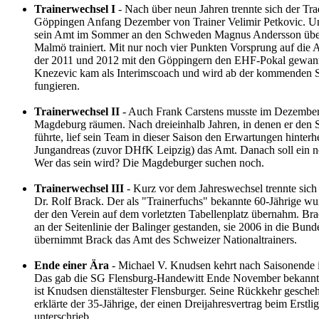
Trainerwechsel I
- Nach über neun Jahren trennte sich der Tra
Göppingen Anfang Dezember von Trainer Velimir Petkovic. Urs
sein Amt im Sommer an den Schweden Magnus Andersson überg
Malmö trainiert. Mit nur noch vier Punkten Vorsprung auf die A
der 2011 und 2012 mit den Göppingern den EHF-Pokal gewann,
Knezevic kam als Interimscoach und wird ab der kommenden Sai
fungieren.
Trainerwechsel II
- Auch Frank Carstens musste im Dezember
Magdeburg räumen. Nach dreieinhalb Jahren, in denen er de
führte, lief sein Team in dieser Saison den Erwartungen hinte
Jungandreas (zuvor DHfK Leipzig) das Amt. Danach soll ein 
Wer das sein wird? Die Magdeburger suchen noch.
Trainerwechsel III
- Kurz vor dem Jahreswechsel trennte sic
Dr. Rolf Brack. Der als "Trainerfuchs" bekannte 60-Jährige w
der den Verein auf dem vorletzten Tabellenplatz übernahm. Bra
an der Seitenlinie der Balinger gestanden, sie 2006 in die Bun
übernimmt Brack das Amt des Schweizer Nationaltrainers.
Ende einer Ära
- Michael V. Knudsen kehrt nach Saisonende i
Das gab die SG Flensburg-Handewitt Ende November bekannt.
ist Knudsen dienstältester Flensburger. Seine Rückkehr gesche
erklärte der 35-Jährige, der einen Dreijahresvertrag beim Erstli
unterschrieb.