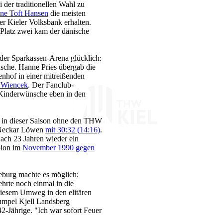
der traditionellen Wahl zu
ne Toft Hansen
die meisten
r Kieler Volksbank erhalten.
 Platz zwei kam der dänische
der Sparkassen-Arena glücklich:
sche. Hanne Pries übergab die
nhof in einer mitreißenden
k Wiencek
. Der Fanclub-
Kinderwünsche eben in den
t in dieser Saison ohne den THW
n-Neckar Löwen
mit 30:32 (14:16)
.
nach 23 Jahren wieder ein
pion im
November 1990 gegen
burg machte es möglich:
ehrte noch einmal in die
 diesem Umweg in den elitären
Kumpel Kjell Landsberg
2-Jährige. "Ich war sofort Feuer