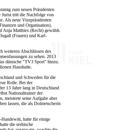
immig zum neuen Präsidenten
urist tritt die Nachfolge von
te. Als neue Vizepräsidenten
Finanzen und Organisation),
d Anja Matthies (Recht) gewählt.
Dugall (Frauen) und Karl-
ch weiteren Abschlüssen des
mmenfassungen zu sehen. 2013
das dänische "TV3 Sport" hinzu.
llionen Haushalte.
tschland und Schweden für die
eue Rolle. Bei der
 der 13 Jahre lang in Deutschland
elbst Nationaltrainer der
n, meisterte seine Aufgabe aber
ben lassen, die als Dolmetscherin
Handewitt, hatte für einige
atte die serbische
eln hat, sprang ein, coachte die