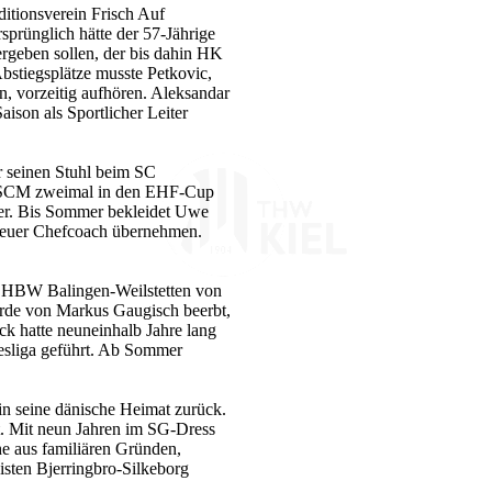
ditionsverein Frisch Auf
prünglich hätte der 57-Jährige
eben sollen, der bis dahin HK
bstiegsplätze musste Petkovic,
 vorzeitig aufhören. Aleksandar
son als Sportlicher Leiter
 seinen Stuhl beim SC
n SCM zweimal in den EHF-Cup
rher. Bis Sommer bekleidet Uwe
neuer Chefcoach übernehmen.
h HBW Balingen-Weilstetten von
urde von Markus Gaugisch beerbt,
ck hatte neuneinhalb Jahre lang
desliga geführt. Ab Sommer
n seine dänische Heimat zurück.
 Mit neun Jahren im SG-Dress
he aus familiären Gründen,
gisten Bjerringbro-Silkeborg