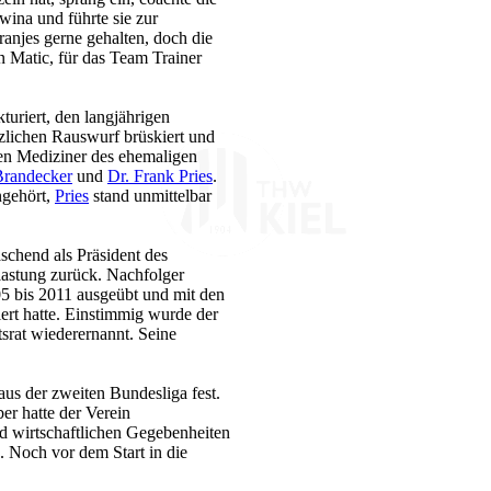
ina und führte sie zur
anjes gerne gehalten, doch die
 Matic, für das Team Trainer
uriert, den langjährigen
zlichen Rauswurf brüskiert und
ben Mediziner des ehemaligen
Brandecker
und
Dr. Frank Pries
.
ngehört,
Pries
stand unmittelbar
schend als Präsident des
stung zurück. Nachfolger
05 bis 2011 ausgeübt und mit den
rt hatte. Einstimmig wurde der
rat wiederernannt. Seine
us der zweiten Bundesliga fest.
er hatte der Verein
d wirtschaftlichen Gegebenheiten
. Noch vor dem Start in die