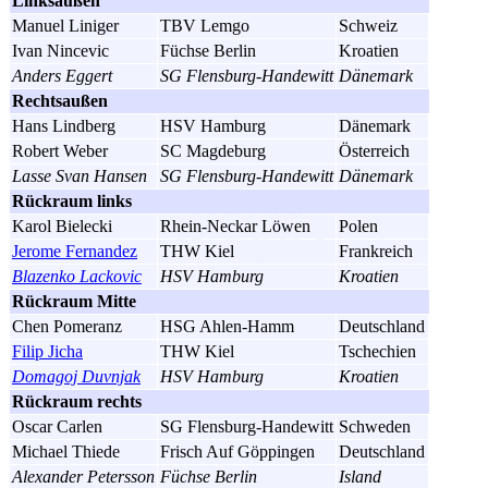
Linksaußen
Manuel Liniger
TBV Lemgo
Schweiz
Ivan Nincevic
Füchse Berlin
Kroatien
Anders Eggert
SG Flensburg-Handewitt
Dänemark
Rechtsaußen
Hans Lindberg
HSV Hamburg
Dänemark
Robert Weber
SC Magdeburg
Österreich
Lasse Svan Hansen
SG Flensburg-Handewitt
Dänemark
Rückraum links
Karol Bielecki
Rhein-Neckar Löwen
Polen
Jerome Fernandez
THW Kiel
Frankreich
Blazenko Lackovic
HSV Hamburg
Kroatien
Rückraum Mitte
Chen Pomeranz
HSG Ahlen-Hamm
Deutschland
Filip Jicha
THW Kiel
Tschechien
Domagoj Duvnjak
HSV Hamburg
Kroatien
Rückraum rechts
Oscar Carlen
SG Flensburg-Handewitt
Schweden
Michael Thiede
Frisch Auf Göppingen
Deutschland
Alexander Petersson
Füchse Berlin
Island