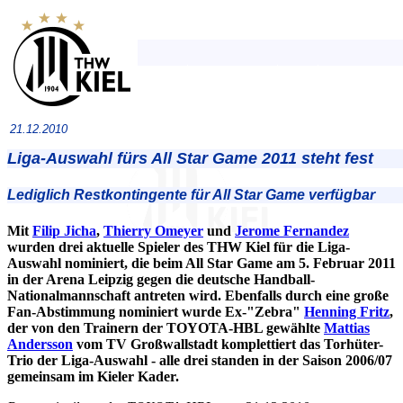
21.12.2010
Liga-Auswahl fürs All Star Game 2011 steht fest
Lediglich Restkontingente für All Star Game verfügbar
Mit
Filip Jicha
,
Thierry Omeyer
und
Jerome Fernandez
wurden drei aktuelle Spieler des THW Kiel für die Liga-
Auswahl nominiert, die beim All Star Game am 5. Februar 2011
in der Arena Leipzig gegen die deutsche Handball-
Nationalmannschaft antreten wird. Ebenfalls durch eine große
Fan-Abstimmung nominiert wurde Ex-"Zebra"
Henning Fritz
,
der von den Trainern der TOYOTA-HBL gewählte
Mattias
Andersson
vom TV Großwallstadt komplettiert das Torhüter-
Trio der Liga-Auswahl - alle drei standen in der Saison 2006/07
gemeinsam im Kieler Kader.