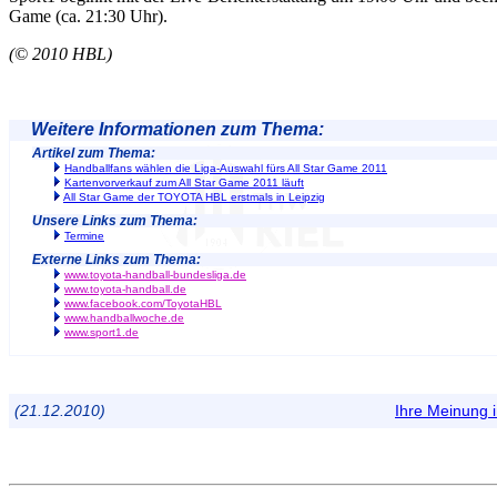
Game (ca. 21:30 Uhr).
(© 2010 HBL)
Weitere Informationen zum Thema:
Artikel zum Thema:
Handballfans wählen die Liga-Auswahl fürs All Star Game 2011
Kartenvorverkauf zum All Star Game 2011 läuft
All Star Game der TOYOTA HBL erstmals in Leipzig
Unsere Links zum Thema:
Termine
Externe Links zum Thema:
www.toyota-handball-bundesliga.de
www.toyota-handball.de
www.facebook.com/ToyotaHBL
www.handballwoche.de
www.sport1.de
(21.12.2010)
Ihre Meinung