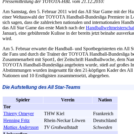
Pressemitteilung der TOYOTA-HBL vom 21.12.2010:
Am Samstag, den 5. Februar 2011 wird das All Star Game mit der H
einer Weltauswahl der TOYOTA Handball-Bundesliga Premiere in Leipzi
sich sagen, dass die zahlreichen nationalen und internationalen Handbal
das All Star Game das erste Match nach der
Handballweltmeisterscha
Januar), eine gebührende Kulisse in der bereits jetzt beinahe ausverk
wird.
Am 5. Februar erwartet die Handball- und Sportbegeisterten ein All 
die Fans und durch die Trainer der TOYOTA Handball-Bundesliga be
Zusammenarbeit mit Sport1, der Zeitschrift Handballwoche, dem 
TOYOTA Handball-Bundesliga angeboten wurde, stieß auf großes In
Abstimmungen wurden insgesamt für den 21-köpfigen Kader des All S
Nationen und 10 Erstligisten zusammensetzt, abgegeben.
Die Aufstellung des All Star-Teams
Spieler
Verein
Nation
Tor
Thierry Omeyer
THW Kiel
Frankreich
Henning Fritz
Rhein-Neckar Löwen
Deutschland
Mattias Andersson
TV Großwallstadt
Schweden