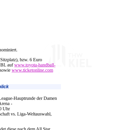
ominiert.
Sitzplatz), bzw. 6 Euro
 HBL auf
www.toyota-handball-
 sowie
www.ticketonline.com
lick
 League-Hauptrunde der Damen
Arena -
00 Uhr
chaft vs. Liga-Weltauswahl,
det diese nach dem All Star