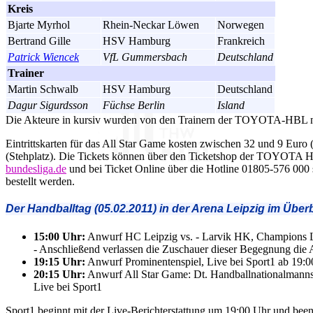
Kreis
Bjarte Myrhol
Rhein-Neckar Löwen
Norwegen
Bertrand Gille
HSV Hamburg
Frankreich
Patrick Wiencek
VfL Gummersbach
Deutschland
Trainer
Martin Schwalb
HSV Hamburg
Deutschland
Dagur Sigurdsson
Füchse Berlin
Island
Die Akteure in kursiv wurden von den Trainern der TOYOTA-HBL n
Eintrittskarten für das All Star Game kosten zwischen 32 und 9 Euro (
(Stehplatz). Die Tickets können über den Ticketshop der TOYOTA
bundesliga.de
und bei Ticket Online über die Hotline 01805-576 000
bestellt werden.
Der Handballtag (05.02.2011) in der Arena Leipzig im Überb
15:00 Uhr:
Anwurf HC Leipzig vs. - Larvik HK, Champions
- Anschließend verlassen die Zuschauer dieser Begegnung die 
19:15 Uhr:
Anwurf Prominentenspiel, Live bei Sport1 ab 19:
20:15 Uhr:
Anwurf All Star Game: Dt. Handballnationalmanns
Live bei Sport1
Sport1 beginnt mit der Live-Berichterstattung um 19:00 Uhr und been