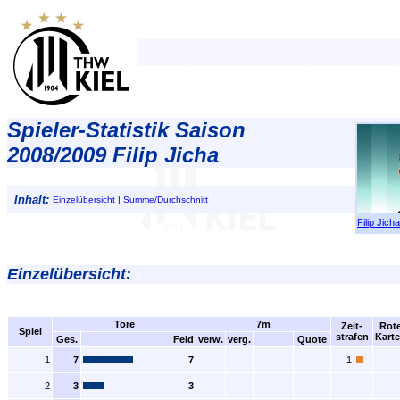
Spieler-Statistik Saison
2008/2009 Filip Jicha
Inhalt:
Einzelübersicht
|
Summe/Durchschnitt
Filip Jicha
Einzelübersicht:
Tore
7m
Zeit-
Rot
Spiel
strafen
Kart
Ges.
Feld
verw.
verg.
Quote
1
7
7
1
2
3
3