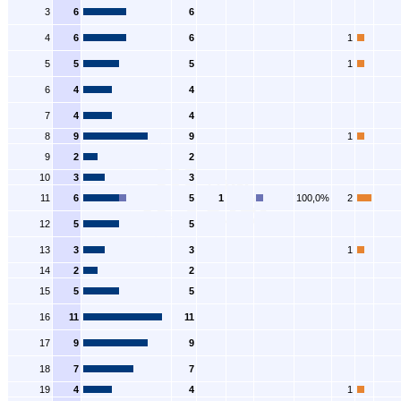
3
6
6
4
6
6
1
5
5
5
1
6
4
4
7
4
4
8
9
9
1
9
2
2
10
3
3
11
6
5
1
100,0%
2
12
5
5
13
3
3
1
14
2
2
15
5
5
16
11
11
17
9
9
18
7
7
19
4
4
1