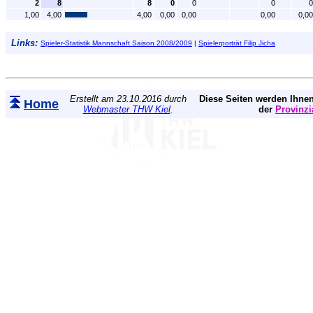
2
8
8
0
0
0
0
1,00
4,00
4,00
0,00
0,00
0,00
0,00
Links:
Spieler-Statistik Mannschaft Saison 2008/2009
|
Spielerporträt Filip Jicha
Erstellt am 23.10.2016 durch
Diese Seiten werden Ihnen
Home
Webmaster THW Kiel
.
der
Provinzi