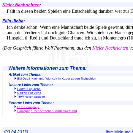
Kieler Nachrichten
:
Fällt in diesen beiden Spielen eine Entscheidung darüber, wer zur 
Filip Jicha
:
Ich denke schon. Wenn eine Mannschaft beide Spiele gewinnt, dürft
auch der Verlierer hat noch gute Chancen. Wir spielen zu Hause g
Hinspiel, d. Red.) und Deutschland traue ich zu, in Montenegro (H
(Das Gespräch führte Wolf Paarmann, aus den
Kieler Nachrichten
vo
Weitere Informationen zum Thema:
Artikel zum Thema:
EM-Quali: Klein und Wiencek im Kader gegen Tschechien
Unsere Links zum Thema:
Porträt Filip Jicha
Galerie Filip Jicha
THW-Nationalspieler
Externe Links zum Thema:
DHB-Homepage
Homepage Tschechischer Handballverband
(03.04.2013)
Ihre Meinung