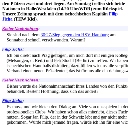
den Plätzen zwei und drei liegen. Am Sonntag treffen sich beide
Nationen in Halle/Westfalen (14.20 Uhr/WDR) zum Rückspiel.
Unsere Zeitung sprach mit dem tschechischen Kapitän
Filip
Jicha
(THW Kiel).
Kieler Nachrichten
:
Sie sind nach dem
30:27-Sieg gegen den HSV Hamburg
am
Sonnabend schnell verschwunden. Warum?
Filip Jicha
:
Ich bin direkt nach Prag geflogen, um mich dort mit einigen Kolle
(Melsungen, d. Red.) und Petr Stochl (Berlin) zu treffen. Wir habe
tschechischen Handballs diskutiert, dazu fühlen wir uns alle verpf
Verband einen neuen Präsidenten, das ist für uns alle ein richtung
Kieler Nachrichten
:
Bisher wurde die Nationalmannschaft Ihres Landes von den Funktio
behandelt. Besteht Hoffnung, dass sich das ändert?
Filip Jicha
:
Es muss, und wir bieten den Dialog an. Viele von uns spielen in der
professionellen Clubs. Wir haben schon alles miterlebt, dieses Fac
nutzen. Sogar Jan Filip, der in der Schweiz lebt und gar nicht mehr 
gekommen. Würde mich jemand fragen, würde ich ihn für eine wich