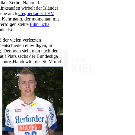
lker Zerbe, National-
nksaußen wirbelt der Isländer
iehe auch
Gegnerkader TBV
ian Kehrmann, der momentan mit
rerfolgen stellte
Filip Jicha
der ist.
 der vielen verletzten
ntschieden einwilligen, in
. Dennoch steht man nach den
uf Platz sechs der Bundesliga-
nsburg-Handewitt,
des SCM und