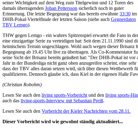
seiner Wichtigkeit auf dem Weg zum Titelgewinn und 12 Toren des
damals überragenden
Johan Pettersson
sicherlich noch in guter
Erinnerung. Die letzte Begegnung war das bereits erwähnte
33:30
im
DHB-Pokal-Viertelfinale der letzten Saison (siehe auch
Gegnerdaten
TBV Lemgo
).
THW gegen Lemgo - ein wahres Spitzenspiel erwartet die Fans in de
eine einzigartige Serie zu verteidigen hat: Seit dem 21.11.1990 sind
heimischem Terrain ungeschlagen. Wohl auch wegen dieser Brisanz ha
Begegnung ab 19.45 Uhr live zu übertragen. Als Co-Kommentator fun
seine Sicht der Brisanz bereits geäußert hat: "Der DHB-Pokal ist vor
Jahr in der Bundesliga nicht ganz oben anzugreifen scheint, eine seh
dass der TBV alles daran setzen wird, sich über diesen Wettbewerb fü
qualifizieren. Dennoch glaube ich, dass Kiel in der eigenen Halle Favor
(Christian Robohm)
Lesen Sie auch den
living sports-Vorbericht
und den
living sports-Hin
auch das
living-sports-Interview mit Sebastian Preiß
.
Lesen Sie auch den
Vorbericht der Kieler Nachrichten vom 28.11.
Dieser Vorbericht wird wie gewohnt ständig aktualisiert...