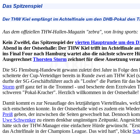
Das Spitzenspiel
Der THW Kiel empfängt im Achtelfinale um den DHB-Pokal den
Aus dem offiziellen THW-Hallen-Magazin "zebra", von living sports:
Kein Zweifel, das Spitzenspiel der
vierten Hauptrunde um den 
Abend in der Ostseehalle: Der THW Kiel trifft im Achtelfinale
ins Final Four nach Hamburg wartet also die nächste schwere Hü
Ausgerechnet
Thorsten Storm
zeichnet für diese Ansetzung veran
Die SG Flensburg-Handewitt gewann zuletzt drei Jahre in Folge den
scheiterte der Cup-Verteidiger bereits in Runde zwei am THW Kiel (
durfte der SG-Geschäftsführer auch als "Losfee" die Partien für das b
Storm
griff ganz tief in die Trommel - und bescherte dem Erzrivalen
schweren "Pokal-Kracher". Herzlich willkommen in der Ostseehalle!
Damit kommt es zur Neuauflage des letztjährigen Viertelfinales, we
sich entscheiden konnte. In der Ostseehalle wird es zudem ein Wied
Preiß
geben, der inzwischen die Seiten gewechselt hat. Dennoch ko
Uwe Schwenker
zu einem denkbar ungünstigen Zeitpunkt. Angesicht
hätte sich der THW-Manager eine einfachere Hürde gewünscht. "Ers
das Achtelfinale in der Champions League. Das wird hart", blickt
Sch