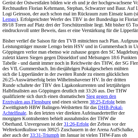
Gerüst der Ostwestfalen bilden wie eh und je der hochgewachsene Vo
Rechtsaußen Florian Kehrmann, Stephan, Schwarzer und Baur. Auf Li
Logi Geirsson, der auch schon mal im Rückraum zum Einsatz kam (s
Lemgo
). Erfolgreichster Werfer des TBV in der Bundesliga ist Flor
89/18 Toren auf Platz drei der Torschützenliste liegt. Mit bisher 65 To
eindrucksvoll unter Beweis, dass er eine Verstärkung für die Lipperlän
Bisher verlief die Saison für den TVB mitnichten nach Plan. Aufgrund
Leistungsträger musste Lemgo beim HSV und in Gummersbach in Une
Göppingen verlor man ebenso wie zuhause gegen den SC Magdeburg
zuletzt klaren Siegen gegen Düsseldorf und Melsungen 18:6 Punkten a
Tabelle - und damit immer noch in Reichweite des THW, der SG Fle
des VfL Gummersbach. Im diesjährigen Pokalgeschehen mühten
sich die Lipperländer in der zweiten Runde zu einem glücklichen
26:25-Auswärtserfolg beim Wilhelmshavener HV. In der dritten
Runde schaltete der TBV den Ligakonkurrenten und letztjährigen
Halbfinalisten aus Göppingen deutlich mit 33:26 aus. Der THW
qualifizierte sich durch einen dramatischen
Sieg gegen den
Erzrivalen aus Flensburg
und einen sicheren
38:25-Erfolg
beim
Zweitligisteb HBW Balingen-Weilstetten für das
DHB-Pokal-
Achtelfinale
. In den letzten vier direkten Aufeinandertreffer der
morgigen Kontrahenten behielt ausnahmslos der THW die
Oberhand. Unvergessen ist der
31:26-Erfolg
der Zebras vor der
Weltrekordkulisse von 30925 Zuschauern in der Arena AufSchalke,
aber auch der
33:31-Triumph
im Januar ist vielen THW-Fans ob