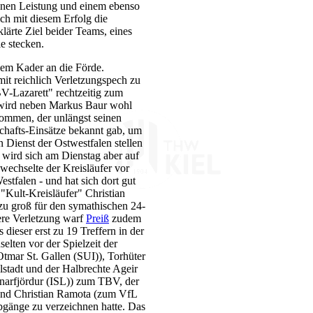
enen Leistung und einem ebenso
ich mit diesem Erfolg die
klärte Ziel beider Teams, eines
e stecken.
igem Kader an die Förde.
t reichlich Verletzungspech zu
BV-Lazarett" rechtzeitig zum
o wird neben Markus Baur wohl
ommen, der unlängst seinen
chafts-Einsätze bekannt gab, um
 Dienst der Ostwestfalen stellen
wird sich am Dienstag aber auf
 wechselte der Kreisläufer vor
stfalen - und hat sich dort gut
"Kult-Kreisläufer" Christian
u groß für den symathischen 24-
nere Verletzung warf
Preiß
zudem
 dieser erst zu 19 Treffern in der
elten vor der Spielzeit der
tmar St. Gallen (SUI)), Torhüter
stadt und der Halbrechte Ageir
narfjördur (ISL)) zum TBV, der
und Christian Ramota (zum VfL
gänge zu verzeichnen hatte. Das