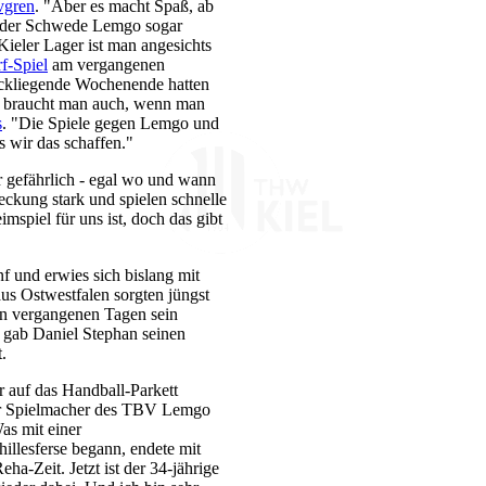
vgren
. "Aber es macht Spaß, ab
zt der Schwede Lemgo sogar
ieler Lager ist man angesichts
f-Spiel
am vergangenen
ückliegende Wochenende hatten
as braucht man auch, wenn man
s
. "Die Spiele gegen Lemgo und
s wir das schaffen."
gefährlich - egal wo und wann
eckung stark und spielen schnelle
mspiel für uns ist, doch das gibt
f und erwies sich bislang mit
aus Ostwestfalen sorgten jüngst
en vergangenen Tagen sein
 gab Daniel Stephan seinen
.
 auf das Handball-Parkett
er Spielmacher des TBV Lemgo
as mit einer
illesferse begann, endete mit
ha-Zeit. Jetzt ist der 34-jährige