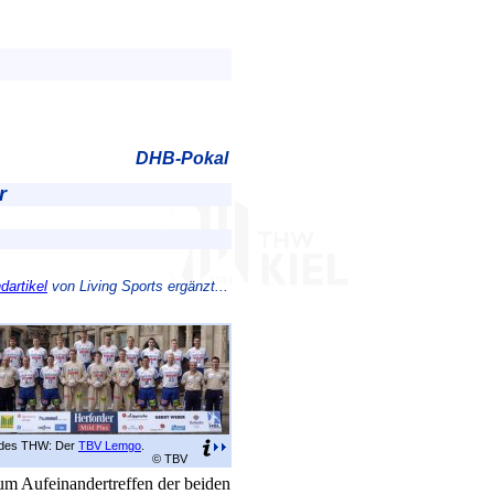
DHB-Pokal
r
dartikel
von Living Sports ergänzt...
des THW: Der
TBV Lemgo
.
© TBV
um Aufeinandertreffen der beiden