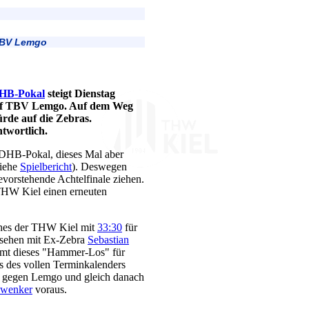
 TBV Lemgo
DHB-Pokal
steigt Dienstag
 auf TBV Lemgo. Auf dem Weg
rde auf die Zebras.
twortlich.
 DHB-Pokal, dieses Mal aber
siehe
Spielbericht
). Deswegen
evorstehende Achtelfinale ziehen.
 THW Kiel einen erneuten
lches der THW Kiel mit
33:30
für
ersehen mit Ex-Zebra
Sebastian
mmt dieses "Hammer-Los" für
s des vollen Terminkalenders
t gegen Lemgo und gleich danach
wenker
voraus.