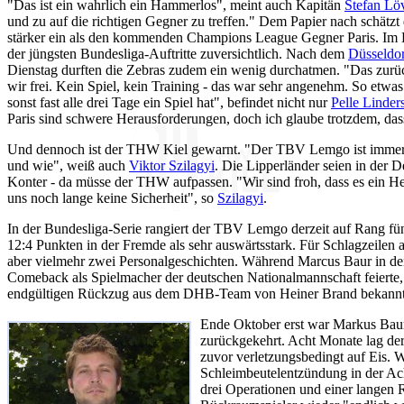
"Das ist ein wahrlich ein Hammerlos", meint auch Kapitän
Stefan Lö
und zu auf die richtigen Gegner zu treffen." Dem Papier nach schät
stärker ein als den kommenden Champions League Gegner Paris. Im K
der jüngsten Bundesliga-Auftritte zuversichtlich. Nach dem
Düsseldor
Dienstag durften die Zebras zudem ein wenig durchatmen. "Das zur
wir frei. Kein Spiel, kein Training - das war sehr angenehm. So etw
sonst fast alle drei Tage ein Spiel hat", befindet nicht nur
Pelle Linder
Paris sind schwere Herausforderungen, doch ich glaube trotzdem, das
Und dennoch ist der THW Kiel gewarnt. "Der TBV Lemgo ist immer 
und wie", weiß auch
Viktor Szilagyi
. Die Lipperländer seien in der D
Konter - da müsse der THW aufpassen. "Wir sind froh, dass es ein Hei
uns noch lange keine Sicherheit", so
Szilagyi
.
In der Bundesliga-Serie rangiert der TBV Lemgo derzeit auf Rang fün
12:4 Punkten in der Fremde als sehr auswärtsstark. Für Schlagzeilen 
aber vielmehr zwei Personalgeschichten. Während Marcus Baur in d
Comeback als Spielmacher der deutschen Nationalmannschaft feierte,
endgültigen Rückzug aus dem DHB-Team von Heiner Brand bekannt
Ende Oktober erst war Markus Baur
zurückgekehrt. Acht Monate lag d
zuvor verletzungsbedingt auf Eis. W
Schleimbeutelentzündung in der Ach
drei Operationen und einer langen Re