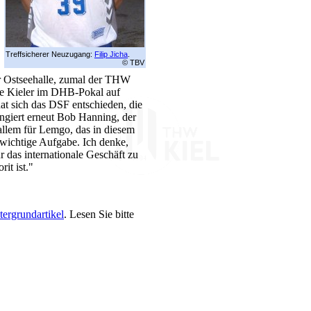
Treffsicherer Neuzugang:
Filip Jicha
.
© TBV
r Ostseehalle, zumal der THW
 die Kieler im DHB-Pokal auf
t sich das DSF entschieden, die
giert erneut Bob Hanning, der
 allem für Lemgo, das in diesem
r wichtige Aufgabe. Ich denke,
r das internationale Geschäft zu
it ist."
tergrundartikel
. Lesen Sie bitte