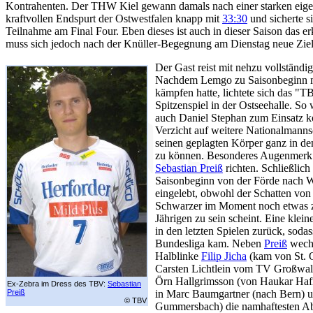
Kontrahenten. Der THW Kiel gewann damals nach einer starken eig
kraftvollen Endspurt der Ostwestfalen knapp mit
33:30
und sicherte s
Teilnahme am Final Four. Eben dieses ist auch in dieser Saison das er
muss sich jedoch nach der Knüller-Begegnung am Dienstag neue Ziel
Der Gast reist mit nehzu vollständ
Nachdem Lemgo zu Saisonbeginn mi
kämpfen hatte, lichtete sich das "T
Spitzenspiel in der Ostseehalle. S
auch Daniel Stephan zum Einsatz k
Verzicht auf weitere Nationalmanns
seinen geplagten Körper ganz in den
zu können. Besonderes Augenmerk 
Sebastian Preiß
richten. Schließlich
Saisonbeginn von der Förde nach We
eingelebt, obwohl der Schatten von 
Schwarzer im Moment noch etwas z
Jährigen zu sein scheint. Eine klei
in den letzten Spielen zurück, sodass
Bundesliga kam. Neben
Preiß
wechs
Halblinke
Filip Jicha
(kam von St. O
Carsten Lichtlein vom TV Großwall
Örn Hallgrimsson (von Haukar Haf
Ex-Zebra im Dress des TBV:
Sebastian
Preiß
in Marc Baumgartner (nach Bern) 
© TBV
Gummersbach) die namhaftesten Ab