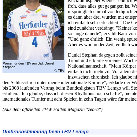
Rückraumspieler wieder "endlich wi
froh, dass alles gut gegangen ist. 
ursprünglich einmal von lediglich 
es dann aber drei wurden mit ents
ich einfach sehr erleichtert." Die 
sind zunächst verdrängt. "Keiner k
so lange dauerte", erzählt Baur von
"Und ganz ehrlich: Ein wenig spüre
Aber es war an der Zeit, endlich w
Daniel Stephan dagegen zollt seine
Tribut und erklärte vor einer Woche
Weiter für den TBV am Ball: Daniel
Nationalmannschaft. "Mein Körper 
Stephan
© TBV
einfach nicht mehr zu. Vor allem d
inzwischen chronisch. Ich glaube n
den Schlussstrich unter meine internationale Karriere", erklärte der 
bis 2008 laufenden Vertrag beim Bundesligisten TBV Lemgo will Ste
erfüllen. "Ich glaube, dass ich diesen Rhythmus noch schaffe", meinte
internationales Turnier mit acht Spielen in zehn Tagen wäre für mein
(Aus dem offiziellen THW-Hallen-Magazin "zebra")
Umbruchstimmung beim TBV Lemgo