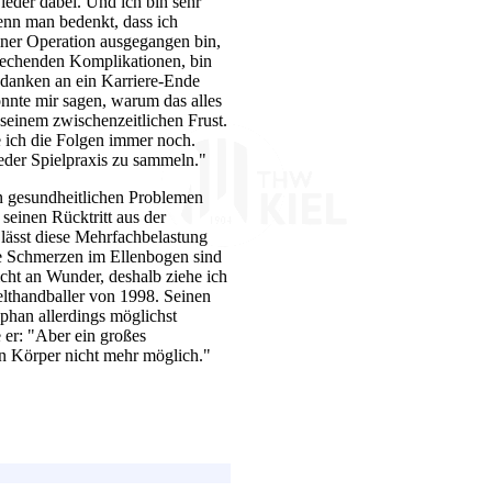
eder dabei. Und ich bin sehr
Wenn man bedenkt, dass ich
einer Operation ausgegangen bin,
prechenden Komplikationen, bin
Gedanken an ein Karriere-Ende
onnte mir sagen, warum das alles
 seinem zwischenzeitlichen Frust.
 ich die Folgen immer noch.
ieder Spielpraxis zu sammeln."
n gesundheitlichen Problemen
 seinen Rücktritt aus der
lässt diese Mehrfachbelastung
ie Schmerzen im Ellenbogen sind
icht an Wunder, deshalb ziehe ich
Welthandballer von 1998. Seinen
phan allerdings möglichst
 er: "Aber ein großes
en Körper nicht mehr möglich."