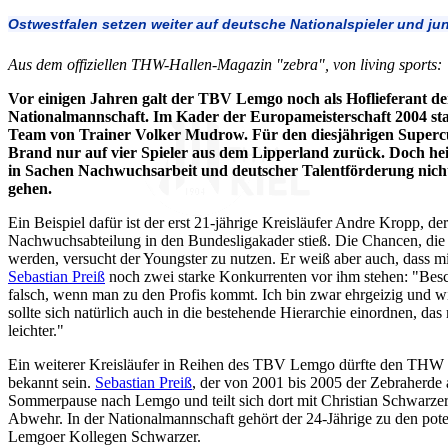
Ostwestfalen setzen weiter auf deutsche Nationalspieler und ju
Aus dem offiziellen THW-Hallen-Magazin "zebra", von living sports:
Vor einigen Jahren galt der TBV Lemgo noch als Hoflieferant d
Nationalmannschaft. Im Kader der Europameisterschaft 2004 sta
Team von Trainer Volker Mudrow. Für den diesjährigen Supercu
Brand nur auf vier Spieler aus dem Lipperland zurück. Doch hei
in Sachen Nachwuchsarbeit und deutscher Talentförderung nich
gehen.
Ein Beispiel dafür ist der erst 21-jährige Kreisläufer Andre Kropp, de
Nachwuchsabteilung in den Bundesligakader stieß. Die Chancen, die
werden, versucht der Youngster zu nutzen. Er weiß aber auch, dass m
Sebastian Preiß
noch zwei starke Konkurrenten vor ihm stehen: "Besche
falsch, wenn man zu den Profis kommt. Ich bin zwar ehrgeizig und 
sollte sich natürlich auch in die bestehende Hierarchie einordnen, da
leichter."
Ein weiterer Kreisläufer in Reihen des TBV Lemgo dürfte den THW F
bekannt sein.
Sebastian Preiß
, der von 2001 bis 2005 der Zebraherde 
Sommerpause nach Lemgo und teilt sich dort mit Christian Schwarzer 
Abwehr. In der Nationalmannschaft gehört der 24-Jährige zu den pote
Lemgoer Kollegen Schwarzer.