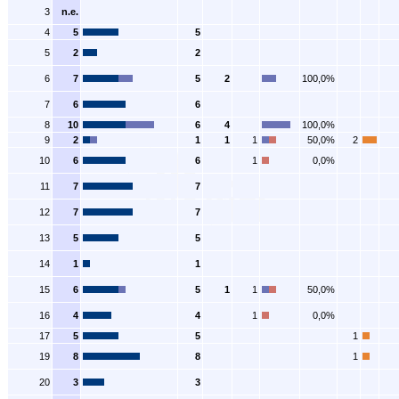
3
n.e.
4
5
5
5
2
2
6
7
5
2
100,0%
7
6
6
8
10
6
4
100,0%
9
2
1
1
1
50,0%
2
10
6
6
1
0,0%
11
7
7
12
7
7
13
5
5
14
1
1
15
6
5
1
1
50,0%
16
4
4
1
0,0%
17
5
5
1
19
8
8
1
20
3
3