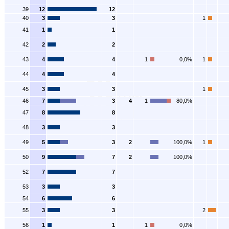
39
12
12
40
3
3
1
41
1
1
42
2
2
43
4
4
1
0,0%
1
44
4
4
45
3
3
1
46
7
3
4
1
80,0%
47
8
8
48
3
3
49
5
3
2
100,0%
1
50
9
7
2
100,0%
52
7
7
53
3
3
54
6
6
55
3
3
2
56
1
1
1
0,0%