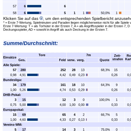
57
6
6
58
6
5
1
1
50,0%
1
Klicken Sie auf das
, um den entsprechenden Spielbericht anzuseh
* = Erste 7-Wertung, Spielminuten und Paraden liegen möglicherweise nicht für alle Spiele 
Erste 7-Wertung: T = als Torhüter in der Ersten 7, A = als Angriffsspieler in der Ersten 7, D 
Deckungsspieler, AD = sowohl in Angriff als auch Deckung in der Ersten 7.
Summe/Durchschnitt:
Tore
7m
Zeit-
Ro
Einsätze
strafen
Kar
Ges.
Feld
verw.
verg.
Quote
Alle Spiele:
57
280
252
28
13
68,3%
15
0,98
4,91
4,42
0,49
0,23
0,26
0,
Bundesliga:
34
179
161
18
10
64,3%
9
1,00
5,26
4,74
0,53
0,29
0,26
0,
DHB-Pokal:
3
15
12
3
0
100,0%
1
0,75
5,00
4,00
1,00
0,00
0,33
0,
Europapokal:
15
69
65
4
2
66,7%
5
1,00
4,60
4,33
0,27
0,13
0,33
0,
Vereins-WM:
5
17
14
3
1
75,0%
0