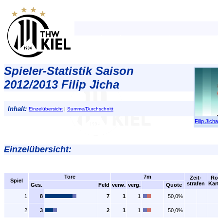
Spieler-Statistik Saison
2012/2013 Filip Jicha
Inhalt:
Einzelübersicht
|
Summe/Durchschnitt
Filip Jicha
Einzelübersicht:
Tore
7m
Zeit-
Ro
Spiel
strafen
Kar
Ges.
Feld
verw.
verg.
Quote
1
8
7
1
1
50,0%
2
3
2
1
1
50,0%