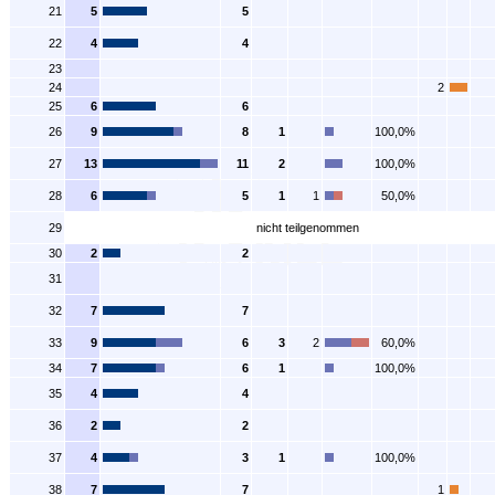
21
5
5
22
4
4
23
24
2
25
6
6
26
9
8
1
100,0%
27
13
11
2
100,0%
28
6
5
1
1
50,0%
29
nicht teilgenommen
30
2
2
31
32
7
7
33
9
6
3
2
60,0%
34
7
6
1
100,0%
35
4
4
36
2
2
37
4
3
1
100,0%
38
7
7
1