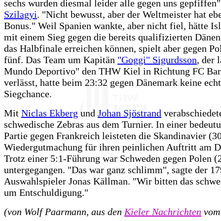
sechs wurden diesmal leider alle gegen uns gepfiffen"
Szilagyi
. "Nicht bewusst, aber der Weltmeister hat eb
Bonus." Weil Spanien wankte, aber nicht fiel, hätte Is
mit einem Sieg gegen die bereits qualifizierten Däne
das Halbfinale erreichen können, spielt aber gegen Po
fünf. Das Team um Kapitän
"Goggi" Sigurdsson
, der 
Mundo Deportivo" den THW Kiel in Richtung FC Bar
verlässt, hatte beim 23:32 gegen Dänemark keine ech
Siegchance.
Mit
Niclas Ekberg
und
Johan Sjöstrand
verabschiedet
schwedische Zebras aus dem Turnier. In einer bedeut
Partie gegen Frankreich leisteten die Skandinavier (3
Wiedergutmachung für ihren peinlichen Auftritt am D
Trotz einer 5:1-Führung war Schweden gegen Polen (
untergegangen. "Das war ganz schlimm", sagte der 1
Auswahlspieler Jonas Källman. "Wir bitten das schwe
um Entschuldigung."
(von Wolf Paarmann, aus den
Kieler Nachrichten
vom 