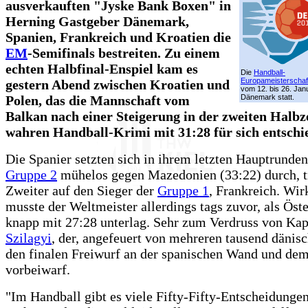
ausverkauften "Jyske Bank Boxen" in
Herning Gastgeber Dänemark,
Spanien, Frankreich und Kroatien die
EM
-Semifinals bestreiten. Zu einem
echten Halbfinal-Enspiel kam es
Die
Handball-
Europameisterschaf
gestern Abend zwischen Kroatien und
vom 12. bis 26. Jan
Polen, das die Mannschaft vom
Dänemark statt.
Balkan nach einer Steigerung in der zweiten Halbz
wahren Handball-Krimi mit 31:28 für sich entschi
Die Spanier setzten sich in ihrem letzten Hauptrunden
Gruppe 2
mühelos gegen Mazedonien (33:22) durch, tr
Zweiter auf den Sieger der
Gruppe 1
, Frankreich. Wirk
musste der Weltmeister allerdings tags zuvor, als Öste
knapp mit 27:28 unterlag. Sehr zum Verdruss von Ka
Szilagyi
, der, angefeuert von mehreren tausend dänis
den finalen Freiwurf an der spanischen Wand und de
vorbeiwarf.
"Im Handball gibt es viele Fifty-Fifty-Entscheidungen,