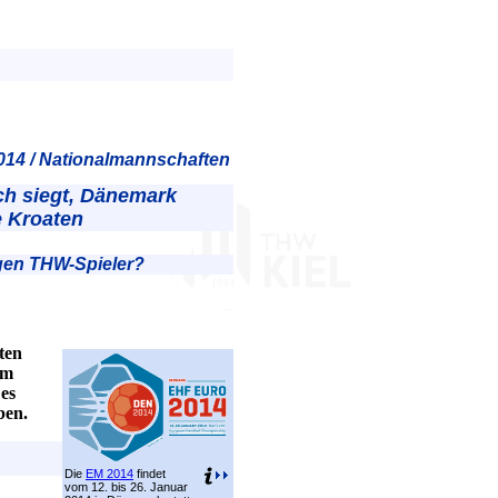
014 / Nationalmannschaften
ich siegt, Dänemark
he Kroaten
igen THW-Spieler?
ten
em
 es
ben.
Die
EM 2014
findet
vom 12. bis 26. Januar