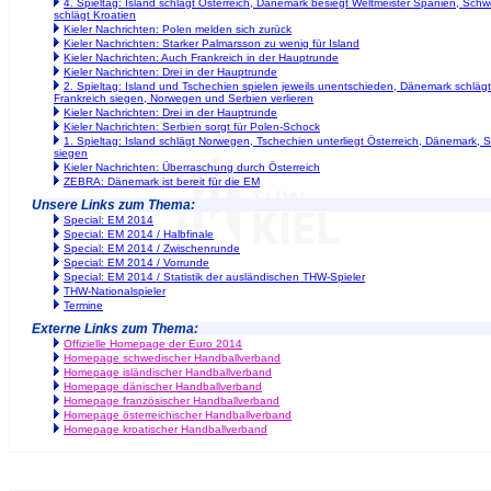
4. Spieltag: Island schlägt Österreich, Dänemark besiegt Weltmeister Spanien, Sc
schlägt Kroatien
Kieler Nachrichten: Polen melden sich zurück
Kieler Nachrichten: Starker Palmarsson zu wenig für Island
Kieler Nachrichten: Auch Frankreich in der Hauptrunde
Kieler Nachrichten: Drei in der Hauptrunde
2. Spieltag: Island und Tschechien spielen jeweils unentschieden, Dänemark schläg
Frankreich siegen, Norwegen und Serbien verlieren
Kieler Nachrichten: Drei in der Hauptrunde
Kieler Nachrichten: Serbien sorgt für Polen-Schock
1. Spieltag: Island schlägt Norwegen, Tschechien unterliegt Österreich, Dänemark,
siegen
Kieler Nachrichten: Überraschung durch Österreich
ZEBRA: Dänemark ist bereit für die EM
Unsere Links zum Thema:
Special: EM 2014
Special: EM 2014 / Halbfinale
Special: EM 2014 / Zwischenrunde
Special: EM 2014 / Vorrunde
Special: EM 2014 / Statistik der ausländischen THW-Spieler
THW-Nationalspieler
Termine
Externe Links zum Thema:
Offizielle Homepage der Euro 2014
Homepage schwedischer Handballverband
Homepage isländischer Handballverband
Homepage dänischer Handballverband
Homepage französischer Handballverband
Homepage österreichischer Handballverband
Homepage kroatischer Handballverband