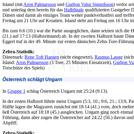
Island (mit
Aron Palmarsson
und
Gudjon Valur Sigurdsson
) verlor se
und unterlag dem bereits für das
Halbfinale
qualifizierten Gastgeber 
Dänen sind damit als einziges Team weiter punktverlustfrei und treffe
Freitag um 21 Uhr auf Kroatien. Island steht am Freitag um 16 Uhr 
Bis zum 6:6 (10.) war die Partie ausgeglichen, dann setzten sich die 
(21.) auf 17:13 (Halbzeitstand) ab. In der zweiten Halbzeit baute Dä
Eggert traf in der 49. Minute zur ersten dänischen Zehn-Tore-Führung 
Zebra-Statistik:
Dänemark:
Rene Toft Hansen
(nicht eingesetzt),
Rasmus Lauge
(nich
Island:
Aron Palmarsson
(3 Tore, 25 Minuten Einsatzzeit),
Gudjon Val
Torschütze des Spiels)
Österreich schlägt Ungarn
In
Gruppe 1
schlug Österreich Ungarn mit 25:24 (9:13).
In der ersten Halbzeit führte meist Ungarn (5:3, 10.; 9:6, 21.; 13:9, 
Hälfte lagen die Magyaren zunächst mit 18:14 (41.) vorn, doch mehre
ließ Österreich auf 18:18 (45.) ausgleichen. Ungarn ging noch einmal
Führung, dann aber zogen die Österreicher auf 24:22 (56.) davon und
Abpfiff.
Zebra-Statistik: