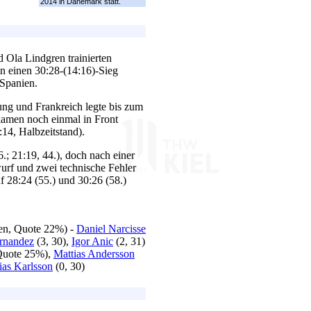
2014 in Dänemark statt.
 Ola Lindgren trainierten
en einen 30:28-(14:16)-Sieg
Spanien.
ung und Frankreich legte bis zum
 kamen noch einmal in Front
14, Halbzeitstand).
.; 21:19, 44.), doch nach einer
urf und zwei technische Fehler
f 28:24 (55.) und 30:26 (58.)
den, Quote 22%) -
Daniel Narcisse
rnandez
(3, 30),
Igor Anic
(2, 31)
 Quote 25%),
Mattias Andersson
ias Karlsson
(0, 30)