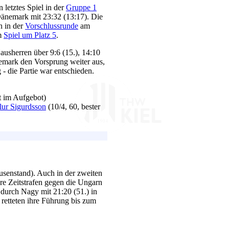
in letztes Spiel in der
Gruppe 1
Dänemark mit 23:32 (13:17). Die
n in der
Vorschlussrunde
am
im
Spiel um Platz 5
.
Hausherren über 9:6 (15.), 14:10
nemark den Vorsprung weiter aus,
- die Partie war entschieden.
t im Aufgebot)
ur Sigurdsson
(10/4, 60, bester
Pausenstand). Auch in der zweiten
re Zeitstrafen gegen die Ungarn
 durch Nagy mit 21:20 (51.) in
 retteten ihre Führung bis zum