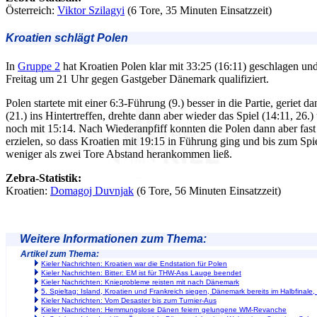
Österreich:
Viktor Szilagyi
(6 Tore, 35 Minuten Einsatzzeit)
Kroatien schlägt Polen
In
Gruppe 2
hat Kroatien Polen klar mit 33:25 (16:11) geschlagen und
Freitag um 21 Uhr gegen Gastgeber Dänemark qualifiziert.
Polen startete mit einer 6:3-Führung (9.) besser in die Partie, geriet d
(21.) ins Hintertreffen, drehte dann aber wieder das Spiel (14:11, 26.
noch mit 15:14. Nach Wiederanpfiff konnten die Polen dann aber fast
erzielen, so dass Kroatien mit 19:15 in Führung ging und bis zum Spi
weniger als zwei Tore Abstand herankommen ließ.
Zebra-Statistik:
Kroatien:
Domagoj Duvnjak
(6 Tore, 56 Minuten Einsatzzeit)
Weitere Informationen zum Thema:
Artikel zum Thema:
Kieler Nachrichten: Kroatien war die Endstation für Polen
Kieler Nachrichten: Bitter: EM ist für THW-Ass Lauge beendet
Kieler Nachrichten: Knieprobleme reisten mit nach Dänemark
5. Spieltag: Island, Kroatien und Frankreich siegen, Dänemark bereits im Halbfinale
Kieler Nachrichten: Vom Desaster bis zum Turnier-Aus
Kieler Nachrichten: Hemmungslose Dänen feiern gelungene WM-Revanche