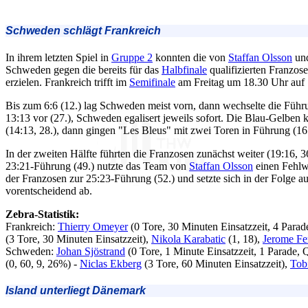
Schweden schlägt Frankreich
In ihrem letzten Spiel in
Gruppe 2
konnten die von
Staffan Olsson
und
Schweden gegen die bereits für das
Halbfinale
qualifizierten Franzos
erzielen. Frankreich trifft im
Semifinale
am Freitag um 18.30 Uhr auf 
Bis zum 6:6 (12.) lag Schweden meist vorn, dann wechselte die Führ
13:13 vor (27.), Schweden egalisert jeweils sofort. Die Blau-Gelben
(14:13, 28.), dann gingen "Les Bleus" mit zwei Toren in Führung (16:
In der zweiten Hälfte führten die Franzosen zunächst weiter (19:16, 36
23:21-Führung (49.) nutzte das Team von
Staffan Olsson
einen Fehlw
der Franzosen zur 25:23-Führung (52.) und setzte sich in der Folge au
vorentscheidend ab.
Zebra-Statistik:
Frankreich:
Thierry Omeyer
(0 Tore, 30 Minuten Einsatzzeit, 4 Para
(3 Tore, 30 Minuten Einsatzzeit),
Nikola Karabatic
(1, 18),
Jerome Fe
Schweden:
Johan Sjöstrand
(0 Tore, 1 Minute Einsatzzeit, 1 Parade,
(0, 60, 9, 26%) -
Niclas Ekberg
(3 Tore, 60 Minuten Einsatzzeit),
Tob
Island unterliegt Dänemark