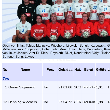
Oben von links: Tobias Mahncke, Wiechers, Lijewski, Schult, Karbowski, Gi
Mitte von links: Stojanovic, Gille, Flohr, Mraz, Kokir, Hens, Pungartnik, Kno
von links: Jansen, Arzt Dr. Dierk, Physioth. Dikof, Kond.trainer Voigt, Train
Betreuer Seng, Lavrov
Nr.
Name
Pos.
Geb.dat.
Nat.
Beruf
Größe
L
Tor:
1
Goran Stojanovic
Tor
21.01.66
SCG
1,91
1
Handballer
12
Henning Wiechers
Tor
27.04.72
GER
1,98
1
Handballer