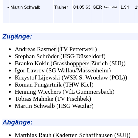
-
Martin Schwalb
Trainer
04.05.63
GER
1,94
1
Journalist
Zugänge
:
Andreas Rastner (TV Petterweil)
Stephan Schröder (HSG Düsseldorf)
Branko Kokir (Grasshopppers Zürich (SUI))
Igor Lavrov (SG Wallau/Massenheim)
Krzystof Lijewski (WSK S. Wroclaw (POL))
Roman Pungartnik (THW Kiel)
Henning Wiechers (VfL Gummersbach)
Tobias Mahnke (TV Fischbek)
Martin Schwalb (HSG Wetzlar)
Abgänge
:
Matthias Rauh (Kadetten Schaffhausen (SUI))