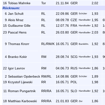
16
Tobias Mahnke
Tor
21.11.84
GER
2,02
Rückraum:
6
Jan Schult
RL
22.09.86
GER
1,93
Schüler
9
Alois Mraz
RL
08.09.78
CZE
1,95
6
Handballer
15
Guillaume Gille
RL
12.07.76
FRA
1,92
1
Handballer
23
Pascal Hens
RL
26.03.80
GER
2,03
8
Handballer
9
Thomas Knorr
RL/RM/K
16.05.71
GER
1,92
8
Bankkfm.
4
Branko Kokir
RM
28.08.74
SCG
1,93
9
Handballer
22
Igor Lavrov
RM
04.06.73
RUS
1,86
1
Handballer
2
Sebastian Opderbeck
RM/RL
14.08.86
GER
1,89
Schüler
19
Krzystof Lijewski
RR
16.05.71
POL
1,98
11
Roman Pungartnik
RR/RA
16.05.71
SLO
1,92
1
Handballer
18
Matthias Karbowski
RR/RA
21.01.83
GER
1,86
Zivi