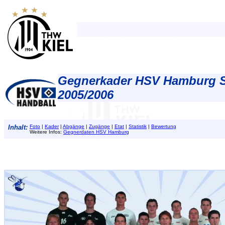
Gegnerkader HSV Hamburg 
2005/2006
Inhalt:
Foto
|
Kader
|
Abgänge
|
Zugänge
|
Etat
|
Statistik
|
Bewertung
Weitere Infos:
Gegnerdaten HSV Hamburg