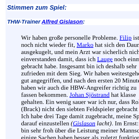
Stimmen zum Spiel:
THW-Trainer
Alfred Gislason
:
Wir haben große personelle Probleme.
Filip
is
noch nicht wieder fit,
Marko
hat sich den Da
ausgekugelt, und mein Arzt war sicherlich nic
einverstanden damit, dass ich
Lauge
noch ein
gebracht habe. Insgesamt bin ich deshalb sehr
zufrieden mit dem Sieg. Wir haben weitestge
gut angegriffen, und nach den ersten 20 Minut
haben wir auch die HBW-Angreifer richtig zu
fassen bekommen.
Johan Sjöstrand
hat klasse
gehalten. Ein wenig sauer war ich nur, dass Ro
(Brack) nicht den siebten Feldspieler gebracht 
Ich habe drei Tage damit zugebracht, meine Sp
darauf einzustellen
(
Gislason
lacht)
. Im Ernst:
bin sehr froh über die Leistung meiner Mannsc
einige Sachen haben besser als zuletzt funktion