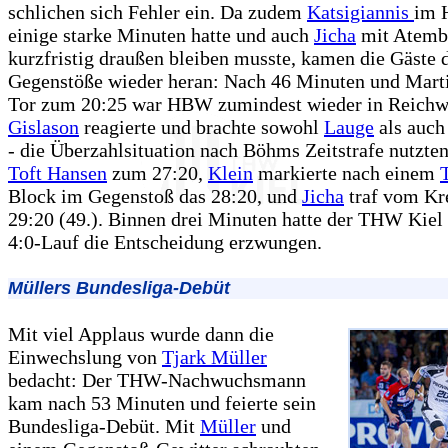
schlichen sich Fehler ein. Da zudem
Katsigiannis
im 
einige starke Minuten hatte und auch
Jicha
mit Atemb
kurzfristig draußen bleiben musste, kamen die Gäste 
Gegenstöße wieder heran: Nach 46 Minuten und Marti
Tor zum 20:25 war HBW zumindest wieder in Reichw
Gislason
reagierte und brachte sowohl
Lauge
als auc
- die Überzahlsituation nach Böhms Zeitstrafe nutzte
Toft Hansen
zum 27:20,
Klein
markierte nach einem
Block im Gegenstoß das 28:20, und
Jicha
traf vom Kr
29:20 (49.). Binnen drei Minuten hatte der THW Kiel
4:0-Lauf die Entscheidung erzwungen.
Müllers Bundesliga-Debüt
Mit viel Applaus wurde dann die
Einwechslung von
Tjark Müller
bedacht: Der THW-Nachwuchsmann
kam nach 53 Minuten und feierte sein
Bundesliga-Debüt. Mit
Müller
und