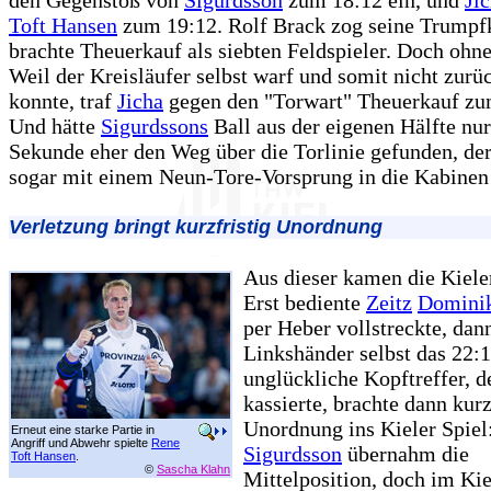
den Gegenstoß von
Sigurdsson
zum 18:12 ein, und
Ji
Toft Hansen
zum 19:12. Rolf Brack zog seine Trumpf
brachte Theuerkauf als siebten Feldspieler. Doch ohne
Weil der Kreisläufer selbst warf und somit nicht zur
konnte, traf
Jicha
gegen den "Torwart" Theuerkauf zu
Und hätte
Sigurdssons
Ball aus der eigenen Hälfte nur
Sekunde eher den Weg über die Torlinie gefunden, d
sogar mit einem Neun-Tore-Vorsprung in die Kabinen
Verletzung bringt kurzfristig Unordnung
Aus dieser kamen die Kiele
Erst bediente
Zeitz
Dominik
per Heber vollstreckte, dann
Linkshänder selbst das 22:1
unglückliche Kopftreffer, 
kassierte, brachte dann kurz
Unordnung ins Kieler Spiel
Erneut eine starke Partie in
Angriff und Abwehr spielte
Rene
Sigurdsson
übernahm die
Toft Hansen
.
©
Sascha Klahn
Mittelposition, doch im Kie