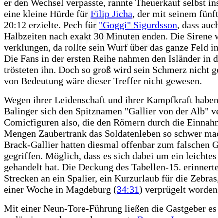
er den Wechsel verpasste, rannte Theuerkauf selbst in
eine kleine Hürde für
Filip Jicha
, der mit seinem fünf
20:12 erzielte. Pech für
"Goggi" Sigurdsson
, dass auc
Halbzeiten nach exakt 30 Minuten enden. Die Sirene
verklungen, da rollte sein Wurf über das ganze Feld in
Die Fans in der ersten Reihe nahmen den Isländer in 
trösteten ihn. Doch so groß wird sein Schmerz nicht g
von Bedeutung wäre dieser Treffer nicht gewesen.
Wegen ihrer Leidenschaft und ihrer Kampfkraft haben
Balinger sich den Spitznamen "Gallier von der Alb" ve
Comicfiguren also, die den Römern durch die Einnah
Mengen Zaubertrank das Soldatenleben so schwer ma
Brack-Gallier hatten diesmal offenbar zum falschen 
gegriffen. Möglich, dass es sich dabei um ein leichtes
gehandelt hat. Die Deckung des Tabellen-15. erinnert
Strecken an ein Spalier, ein Kurzurlaub für die Zebras,
einer Woche in Magdeburg (
34:31
) verprügelt worden
Mit einer Neun-Tore-Führung ließen die Gastgeber es