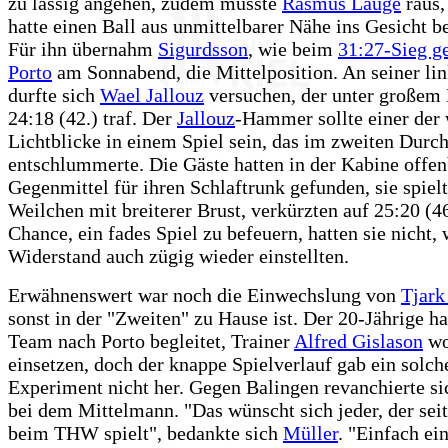
zu lässig angehen, zudem musste
Rasmus Lauge
raus,
hatte einen Ball aus unmittelbarer Nähe ins Gesicht
Für ihn übernahm
Sigurdsson
, wie beim
31:27-Sieg g
Porto
am Sonnabend, die Mittelposition. An seiner lin
durfte sich
Wael Jallouz
versuchen, der unter großem 
24:18 (42.) traf. Der
Jallouz
-Hammer sollte einer der
Lichtblicke in einem Spiel sein, das im zweiten Durc
entschlummerte. Die Gäste hatten in der Kabine offen
Gegenmittel für ihren Schlaftrunk gefunden, sie spiel
Weilchen mit breiterer Brust, verkürzten auf 25:20 (46
Chance, ein fades Spiel zu befeuern, hatten sie nicht, 
Widerstand auch zügig wieder einstellten.
Erwähnenswert war noch die Einwechslung von
Tjark
sonst in der "Zweiten" zu Hause ist. Der 20-Jährige ha
Team nach Porto begleitet, Trainer
Alfred Gislason
wo
einsetzen, doch der knappe Spielverlauf gab ein solch
Experiment nicht her. Gegen Balingen revanchierte s
bei dem Mittelmann. "Das wünscht sich jeder, der sei
beim THW spielt", bedankte sich
Müller
. "Einfach ei