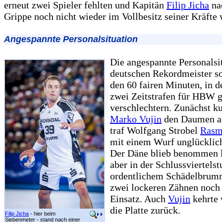
erneut zwei Spieler fehlten und Kapitän
Filip Jicha
na
Grippe noch nicht wieder im Vollbesitz seiner Kräfte 
Angespannte Personalsituation
Die angespannte Personalsi
deutschen Rekordmeister sol
den 60 fairen Minuten, in d
zwei Zeitstrafen für HBW g
verschlechtern. Zunächst ku
Marko Vujin
den Daumen au
traf Wolfgang Strobel
Rasm
mit einem Wurf unglücklich
Der Däne blieb benommen 
aber in der Schlussviertels
ordentlichem Schädelbrum
zwei lockeren Zähnen noch
Einsatz. Auch
Vujin
kehrte 
die Platte zurück.
Filip Jicha
- hier beim
Siebenmeter - stand nach einer