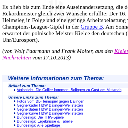
Es blieb bis zum Ende eine Auseinandersetzung, die 
Rekordmeister gleich zwei Wünsche erfüllte: Der 16.
Heimsieg in Folge und eine geringe Arbeitsbelastung
Champions-League-Gipfel in der
Gruppe B
. Am Sonn
erwartet der polnische Meister Kielce den deutschen 
Uhr/Eurosport).
(von Wolf Paarmann und Frank Molter, aus den
Kiele
Nachrichten
vom 17.10.2013)
Weitere Informationen zum Thema:
Artikel zum Thema:
Vorbericht: Die Gallier kommen: Balingen zu Gast am Mittwoch
Unsere Links zum Thema:
Fotos vom BL-Heimspiel gegen Balingen
Gegnerkader HBW Balingen-Weilstetten
Gegnerdaten HBW Balingen-Weilstetten
Gegnerkurve HBW Balingen-Weilstetten
Bundesliga: Die THW-Spiele
Bundesliga: Ergebnisse & Tabelle
Bundesliga: Alle Spieltage