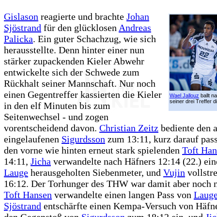
Gislason
reagierte und brachte
Johan
Sjöstrand
für den glücklosen
Andreas
Palicka
. Ein guter Schachzug, wie sich
herausstellte. Denn hinter einer nun
stärker zupackenden Kieler Abwehr
entwickelte sich der Schwede zum
Rückhalt seiner Mannschaft. Nur noch
einen Gegentreffer kassierten die Kieler
Wael Jallouz
ballt n
seiner drei Treffer d
in den elf Minuten bis zum
Seitenwechsel - und zogen
vorentscheidend davon.
Christian Zeitz
bediente den a
eingelaufenen
Sigurdsson
zum 13:11, kurz darauf pas
den vorne wie hinten erneut stark spielenden
Toft Han
14:11,
Jicha
verwandelte nach Häfners 12:14 (22.) ei
Lauge
herausgeholten Siebenmeter, und
Vujin
vollstr
16:12. Der Torhunger des THW war damit aber noch ni
Toft Hansen
verwandelte einen langen Pass von
Laug
Sjöstrand
entschärfte einen Kempa-Versuch von Häfner