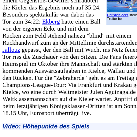
einem Gegenstoß-Gewitter schraubten
die Kieler das Ergebnis noch auf 35:24.
Besonders spektakulär war dabei das
Christian Zeitz
steue
Treffer bei.
Tor zum 34:22:
Ekberg
hatte einen Ball
von der eigenen Ecke und mit dem
Rücken zum Feld stehend nahezu "blind" mit einem
Rückhandwurf zum an der Mittellinie durchstartende
Jallouz
gepasst, der den Ball mit Wucht ins Netz feuer
Tor riss die Zuschauer von den Sitzen. Die Fans feiert
Heimspiel im Oktober ihre Mannschaft und stärkten ih
kommenden Auswärtsaufgaben in Kielce, Wallau und
den Rücken. Für die "Zebraherde" geht es am Freitag 
Champions-League-Tour: Via Frankfurt und Krakau ge
Kielce, wo eine durch Weltmeister Julen Aguinagalde 
Weltklassemannschaft auf die Kieler wartet. Anpfiff d
beim letztjährigen Königsklassen-Dritten ist am Son
18.15 Uhr, Eurosport überträgt live.
Video: Höhepunkte des Spiels