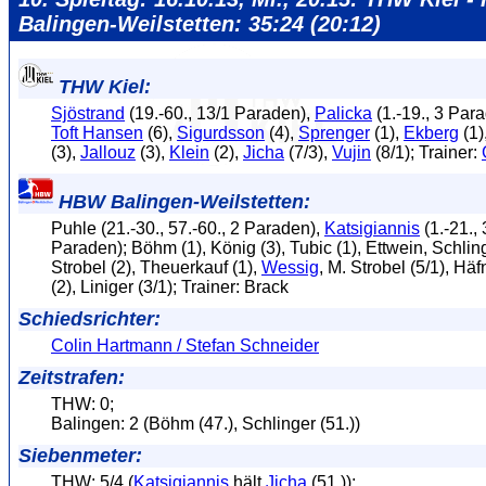
Balingen-Weilstetten: 35:24 (20:12)
THW Kiel:
Sjöstrand
(19.-60., 13/1 Paraden),
Palicka
(1.-19., 3 Par
Toft Hansen
(6),
Sigurdsson
(4),
Sprenger
(1),
Ekberg
(1)
(3),
Jallouz
(3),
Klein
(2),
Jicha
(7/3),
Vujin
(8/1); Trainer:
HBW Balingen-Weilstetten:
Puhle (21.-30., 57.-60., 2 Paraden),
Katsigiannis
(1.-21., 
Paraden); Böhm (1), König (3), Tubic (1), Ettwein, Schling
Strobel (2), Theuerkauf (1),
Wessig
, M. Strobel (5/1), Häfn
(2), Liniger (3/1); Trainer: Brack
Schiedsrichter:
Colin Hartmann / Stefan Schneider
Zeitstrafen:
THW: 0;
Balingen: 2 (Böhm (47.), Schlinger (51.))
Siebenmeter:
THW: 5/4 (
Katsigiannis
hält
Jicha
(51.));