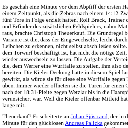
Es geschah eine Minute vor dem Abpfiff der ersten Ha
einem Zeitpunkt, als die Zebras nach einem 14:12-Zw
fünf Tore in Folge erzielt hatten. Rolf Brack, Trainer 
und Erfinder des zusätzlichen Feldspielers, nahm Mat
raus, brachte Christoph Theuerkauf. Die Grundregel b
Variante ist die, dass der Eingewechselte, leicht durch
Leibchen zu erkennen, nicht selbst abschließen sollte
dem Torwurf beschäftigt ist, hat nicht die nötige Zeit
wieder auswechseln zu lassen. Die Aufgabe der Vertei
die, dem Werfer eine Wurffalle zu stellen, ihm also 
bereiten. Die Kieler Deckung hatte in diesem Spiel la
gewirkt, als würde sie für diese eine Wurffalle gegen
üben. Immer wieder öffneten sie die Türen für einen G
nach der 18:31-Pleite gegen Wetzlar bis in die Haarsp
verunsichert war. Weil die Kieler offenbar Mitleid hatt
lange mit.
Theuerkauf? Er scheiterte an
Johan Sjöstrand
, der in 
Minute für den glücklosen
Andreas Palicka
gekommen 