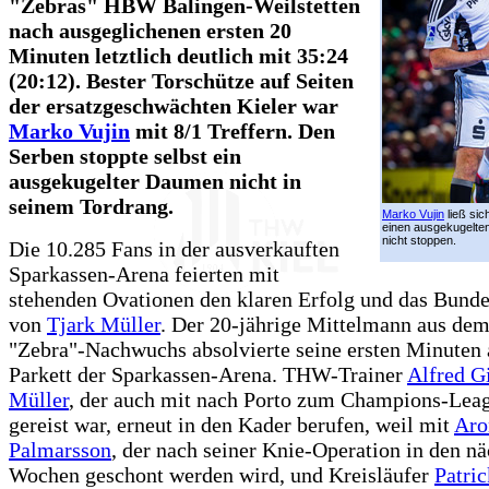
"Zebras" HBW Balingen-Weilstetten
nach ausgeglichenen ersten 20
Minuten letztlich deutlich mit 35:24
(20:12). Bester Torschütze auf Seiten
der ersatzgeschwächten Kieler war
Marko Vujin
mit 8/1 Treffern. Den
Serben stoppte selbst ein
ausgekugelter Daumen nicht in
seinem Tordrang.
Marko Vujin
ließ sic
einen ausgekugelt
nicht stoppen.
Die 10.285 Fans in der ausverkauften
Sparkassen-Arena feierten mit
stehenden Ovationen den klaren Erfolg und das Bund
von
Tjark Müller
. Der 20-jährige Mittelmann aus de
"Zebra"-Nachwuchs absolvierte seine ersten Minuten
Parkett der Sparkassen-Arena. THW-Trainer
Alfred G
Müller
, der auch mit nach Porto zum Champions-Lea
gereist war, erneut in den Kader berufen, weil mit
Aro
Palmarsson
, der nach seiner Knie-Operation in den nä
Wochen geschont werden wird, und Kreisläufer
Patri