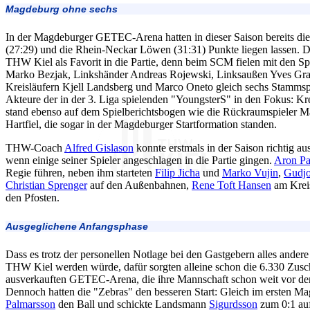
Magdeburg ohne sechs
In der Magdeburger GETEC-Arena hatten in dieser Saison bereits d
(27:29) und die Rhein-Neckar Löwen (31:31) Punkte liegen lassen. D
THW Kiel als Favorit in die Partie, denn beim SCM fielen mit den 
Marko Bezjak, Linkshänder Andreas Rojewski, Linksaußen Yves Gra
Kreisläufern Kjell Landsberg und Marco Oneto gleich sechs Stammspi
Akteure der in der 3. Liga spielenden "YoungsterS" in den Fokus: Kr
stand ebenso auf dem Spielberichtsbogen wie die Rückraumspieler M
Hartfiel, die sogar in der Magdeburger Startformation standen.
THW-Coach
Alfred Gislason
konnte erstmals in der Saison richtig a
wenn einige seiner Spieler angeschlagen in die Partie gingen.
Aron Pa
Regie führen, neben ihm starteten
Filip Jicha
und
Marko Vujin
,
Gudjo
Christian Sprenger
auf den Außenbahnen,
Rene Toft Hansen
am Krei
den Pfosten.
Ausgeglichene Anfangsphase
Dass es trotz der personellen Notlage bei den Gastgebern alles andere a
THW Kiel werden würde, dafür sorgten alleine schon die 6.330 Zusc
ausverkauften GETEC-Arena, die ihre Mannschaft schon weit vor dem 
Dennoch hatten die "Zebras" den besseren Start: Gleich im ersten Ma
Palmarsson
den Ball und schickte Landsmann
Sigurdsson
zum 0:1 auf