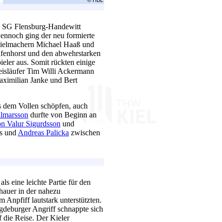
ie SG Flensburg-Handewitt
ennoch ging der neu formierte
Spielmachern Michael Haaß und
fenhorst und den abwehrstarken
eler aus. Somit rückten einige
eisläufer Tim Willi Ackermann
aximilian Janke und Bert
us dem Vollen schöpfen, auch
lmarsson
durfte von Beginn an
n Valur Sigurdsson
und
s und
Andreas Palicka
zwischen
ls eine leichte Partie für den
hauer in der nahezu
Anpfiff lautstark unterstützten.
gdeburger Angriff schnappte sich
 die Reise. Der Kieler