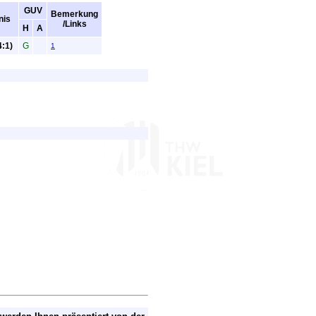
GUV
Bemerkung
nis
/Links
H
A
4:1)
G
1