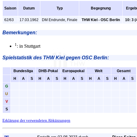
Saison
Datum
Typ
Begegnung
Ergeb
62/63
17.03.1962
DM Endrunde, Finale
THW Kiel - OSC Berlin
10: 3 (
Bemerkungen:
1
: in Stuttgart
Spielstatistik
des THW Kiel gegen OSC Berlin:
Bundesliga
DHB-Pokal
Europapokal
Welt
Gesamt
H
A
S
H
A
S
H
A
S
H
A
S
H
A
S
G
U
V
S
Erklärung der verwendeten Abkürzungen