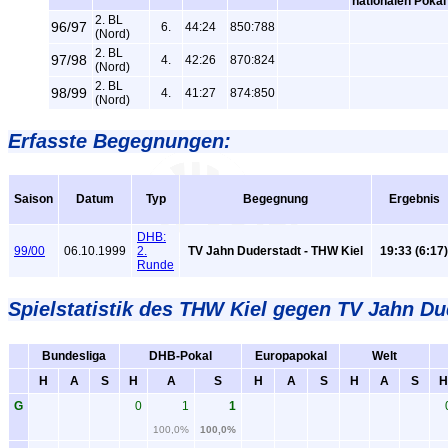
nationalen Pokal
2. BL
96/97
6.
44:24
850:788
(Nord)
2. BL
97/98
4.
42:26
870:824
(Nord)
2. BL
98/99
4.
41:27
874:850
(Nord)
Erfasste Begegnungen:
Saison
Datum
Typ
Begegnung
Ergebnis
DHB:
99/00
06.10.1999
2.
TV Jahn Duderstadt - THW Kiel
19:33 (6:17
Runde
Spielstatistik
des THW Kiel gegen TV Jahn Dud
Bundesliga
DHB-Pokal
Europapokal
Welt
H
A
S
H
A
S
H
A
S
H
A
S
H
G
0
1
1
100,0%
100,0%