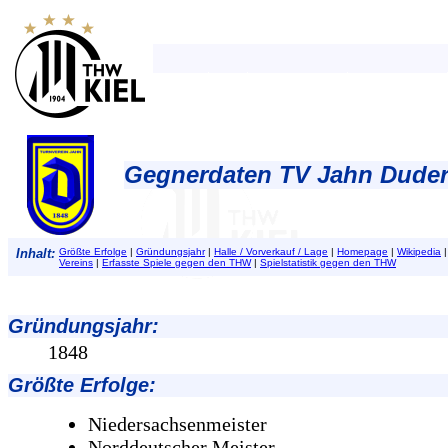
Gegnerdaten TV Jahn Duder
Inhalt:
Größte Erfolge
|
Gründungsjahr
|
Halle / Vorverkauf / Lage
|
Homepage
|
Wikipedia
Vereins
|
Erfasste Spiele gegen den THW
|
Spielstatistik gegen den THW
Gründungsjahr
:
1848
Größte Erfolge
:
Niedersachsenmeister
Norddeutscher Meister