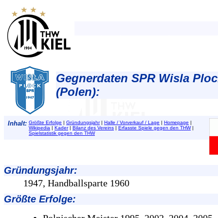
Gegnerdaten SPR Wisla Ploc
(Polen):
Inhalt:
Größte Erfolge
|
Gründungsjahr
|
Halle / Vorverkauf / Lage
|
Homepage
|
Wikipedia
|
Kader
|
Bilanz des Vereins
|
Erfasste Spiele gegen den THW
|
Spielstatistik gegen den THW
Gründungsjahr
:
1947, Handballsparte 1960
Größte Erfolge
: