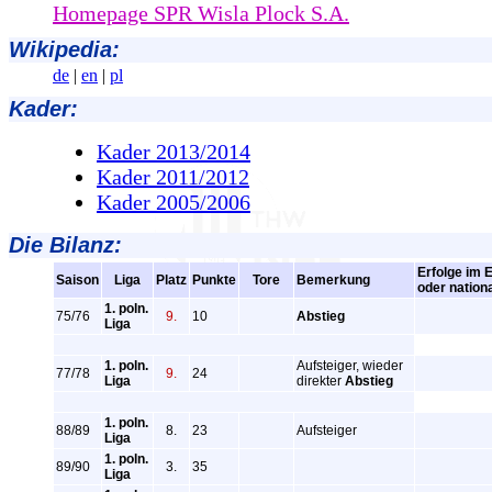
Homepage SPR Wisla Plock S.A.
Wikipedia:
de
|
en
|
pl
Kader:
Kader 2013/2014
Kader 2011/2012
Kader 2005/2006
Die Bilanz:
Erfolge im 
Saison
Liga
Platz
Punkte
Tore
Bemerkung
oder nation
1. poln.
75/76
9.
10
Abstieg
Liga
1. poln.
Aufsteiger, wieder
77/78
9.
24
Liga
direkter
Abstieg
1. poln.
88/89
8.
23
Aufsteiger
Liga
1. poln.
89/90
3.
35
Liga