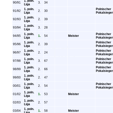
1. poln.
90/91
3.
34
Liga
1. poln.
Polnischer
91/92
2.
30
Liga
Pokalsieger
1. poln.
92/93
2.
39
Liga
1. poln.
93/94
3.
28
Liga
1. poln.
Polnischer
94/95
1.
54
Meister
Liga
Pokalsieger
1. poln.
Polnischer
95/96
2.
39
Liga
Pokalsieger
1. poln.
Polnischer
96/97
2.
24
Liga
Pokalsieger
1. poln.
Polnischer
97/98
3.
67
Liga
Pokalsieger
1. poln.
Polnischer
98/99
2.
66
Liga
Pokalsieger
1. poln.
99/00
2.
47
Liga
1. poln.
Polnischer
00/01
2.
54
Liga
Pokalsieger
1. poln.
01/02
1.
53
Meister
Liga
1. poln.
02/03
2.
57
Liga
1. poln.
03/04
1.
58
Meister
Liga