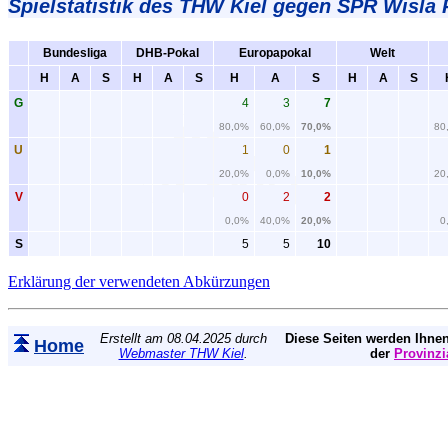
Spielstatistik
des THW Kiel gegen SPR Wisla P
Bundesliga
DHB-Pokal
Europapokal
Welt
H
A
S
H
A
S
H
A
S
H
A
S
G
4
3
7
80,0%
60,0%
70,0%
80
U
1
0
1
20,0%
0,0%
10,0%
20
V
0
2
2
0,0%
40,0%
20,0%
0
S
5
5
10
Erklärung der verwendeten Abkürzungen
Erstellt am 08.04.2025 durch
Diese Seiten werden Ihnen
Home
Webmaster THW Kiel
.
der
Provinzi