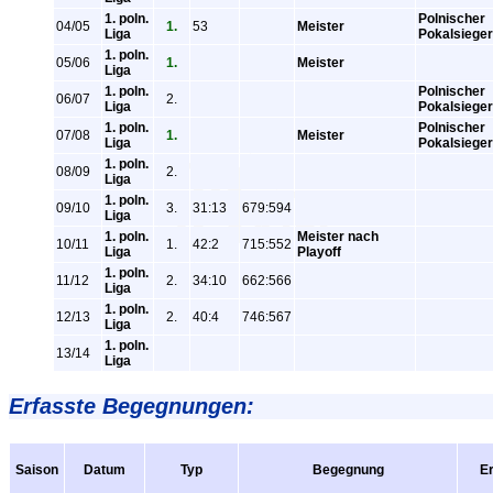
1. poln.
Polnischer
04/05
1.
53
Meister
Liga
Pokalsieger
1. poln.
05/06
1.
Meister
Liga
1. poln.
Polnischer
06/07
2.
Liga
Pokalsieger
1. poln.
Polnischer
07/08
1.
Meister
Liga
Pokalsieger
1. poln.
08/09
2.
Liga
1. poln.
09/10
3.
31:13
679:594
Liga
1. poln.
Meister nach
10/11
1.
42:2
715:552
Liga
Playoff
1. poln.
11/12
2.
34:10
662:566
Liga
1. poln.
12/13
2.
40:4
746:567
Liga
1. poln.
13/14
Liga
Erfasste Begegnungen:
Saison
Datum
Typ
Begegnung
E