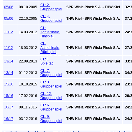
CL: 2.
05/06
08.10.2005
SPR Wisla Plock S.A. - THW Kiel
32:3
Gruppenspiel
CL: 4.
05/06
22.10.2005
THW Kiel - SPR Wisla Plock S.A.
37:2
Gruppenspiel
CL:
11/12
14.03.2012
Achtelfinale,
SPR Wisla Plock S.A. - THW Kiel
24:3
Hinspiel
CL:
11/12
18.03.2012
Achtelfinale,
THW Kiel - SPR Wisla Plock S.A.
27:2
Rückspiel
CL: 1.
13/14
22.09.2013
SPR Wisla Plock S.A. - THW Kiel
33:3
Spieltag
CL: 7.
13/14
01.12.2013
THW Kiel - SPR Wisla Plock S.A.
34:2
Gruppenspiel
CL: 3.
15/16
10.10.2015
SPR Wisla Plock S.A. - THW Kiel
23:3
Gruppenspiel
CL: 12.
15/16
17.02.2016
THW Kiel - SPR Wisla Plock S.A.
26:2
Gruppenspiel
CL: 6.
16/17
09.11.2016
SPR Wisla Plock S.A. - THW Kiel
24:2
Gruppenspiel
CL: 9.
16/17
03.12.2016
THW Kiel - SPR Wisla Plock S.A.
24:2
Gruppenspiel