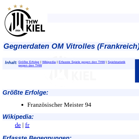
Gegnerdaten OM Vitrolles (Frankreich)
Inhalt:
Größte Erfolge
|
Wikipedia
|
Erfasste Spiele gegen den THW
|
Spielstatistik
gegen den THW
Größte Erfolge
:
Französischer Meister 94
Wikipedia:
de
|
fr
Erfasste Begegnungen: