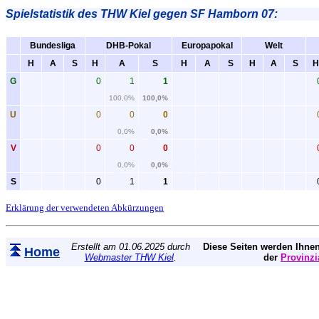
Spielstatistik
des THW Kiel gegen SF Hamborn 07:
Bundesliga
DHB-Pokal
Europapokal
Welt
H
A
S
H
A
S
H
A
S
H
A
S
H
G
0
1
1
100,0%
100,0%
U
0
0
0
0,0%
0,0%
V
0
0
0
0,0%
0,0%
S
0
1
1
Erklärung der verwendeten Abkürzungen
Erstellt am 01.06.2025 durch
Diese Seiten werden Ihnen
Home
Webmaster THW Kiel
.
der
Provinzi