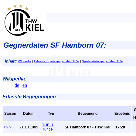
Gegnerdaten SF Hamborn 07:
Inhalt:
Wikipedia
|
Erfasste Spiele gegen den THW
|
Spielstatistik gegen den THW
Wikipedia:
de
|
en
Erfasste Begegnungen:
Saison
Datum
Typ
Begegnung
Ergebnis
H
DHB: 1.
89/90
21.10.1989
SF Hamborn 07 - THW Kiel
17:28
Runde