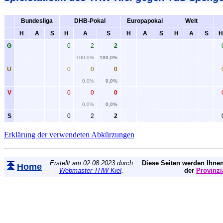
Bundesliga
DHB-Pokal
Europapokal
Welt
H
A
S
H
A
S
H
A
S
H
A
S
H
G
0
2
2
100,0%
100,0%
U
0
0
0
0,0%
0,0%
V
0
0
0
0,0%
0,0%
S
0
2
2
Erklärung der verwendeten Abkürzungen
Erstellt am 02.08.2023 durch
Diese Seiten werden Ihnen
Home
Webmaster THW Kiel
.
der
Provinzi