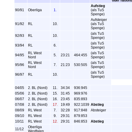
oder nation
Aufstieg
90/91
Oberliga
1.
(als TuS
Spenge)
Aufsteiger
91/92
RL
10.
(als TuS
Spenge)
(als TuS
92/93
RL
10.
Spenge)
(als TuS
93/94
RL
6.
Spenge)
RL West
(als TuS
94/95
5.
23:21
464:455
Nord
Spenge)
RL West
(als TuS
95/96
7.
21:23
530:505
Nord
Spenge)
(als TuS
96/97
RL
10.
Spenge)
04/05
2. BL (Nord)
11.
34:34
936:945
05/06
2. BL (Nord)
15.
31:45
969:976
06/07
2. BL (Nord)
16.
23:45
835:893
07/08
2. BL (Nord)
17.
19:49
922:1039
Abstieg
08/09
RL West
7.
32:28
917:848
Absteiger
09/10
RL West
9.
29:31
879:853
10/11
RL West
12.
29:31
846:853
Abstieg
Oberliga
11/12
Westfalen