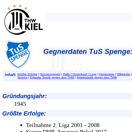
Gegnerdaten TuS Spenge
Inhalt:
Größte Erfolge
|
Gründungsjahr
|
Halle / Vorverkauf / Lage
|
Homepage
|
Wikipedia
Vereins
|
Erfasste Spiele gegen den THW
|
Spielstatistik gegen den THW
Gründungsjahr
:
1945
Größte Erfolge
:
Teilnahme 2. Liga 2001 - 2008
Sieger DHB-Amateur-Pokal 2017