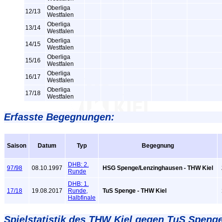
Oberliga
12/13
Westfalen
Oberliga
13/14
Westfalen
Oberliga
14/15
Westfalen
Oberliga
15/16
Westfalen
Oberliga
16/17
Westfalen
Oberliga
17/18
Westfalen
Erfasste Begegnungen:
Saison
Datum
Typ
Begegnung
DHB: 2.
97/98
08.10.1997
HSG Spenge/Lenzinghausen - THW Kiel
Runde
DHB: 1.
17/18
19.08.2017
Runde,
TuS Spenge - THW Kiel
Halbfinale
Spielstatistik
des THW Kiel gegen TuS Spenge