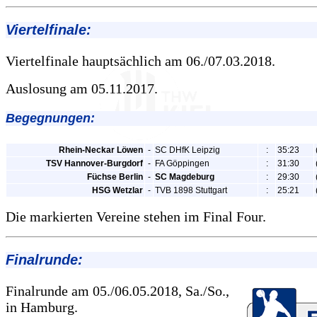
Viertelfinale:
Viertelfinale hauptsächlich am 06./07.03.2018.
Auslosung am 05.11.2017.
Begegnungen:
Rhein-Neckar Löwen
-
SC DHfK Leipzig
:
35:23
TSV Hannover-Burgdorf
-
FA Göppingen
:
31:30
Füchse Berlin
-
SC Magdeburg
:
29:30
HSG Wetzlar
-
TVB 1898 Stuttgart
:
25:21
Die markierten Vereine stehen im Final Four.
Final
runde:
Finalrunde am 05./06.05.2018, Sa./So.,
in Hamburg.