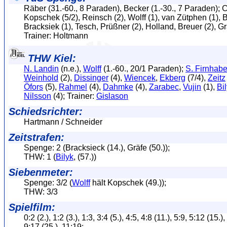
Räber (31.-60., 8 Paraden), Becker (1.-30., 7 Paraden); C
Kopschek (5/2), Reinsch (2), Wolff (1), van Zütphen (1), 
Bracksiek (1), Tesch, Prüßner (2), Holland, Breuer (2), Gr
Trainer: Holtmann
THW Kiel:
N. Landin
(n.e.),
Wolff
(1.-60., 20/1 Paraden);
S. Firnhabe
Weinhold
(2),
Dissinger
(4),
Wiencek
,
Ekberg
(7/4),
Zeitz
Öfors
(5),
Rahmel
(4),
Dahmke
(4),
Zarabec
,
Vujin
(1),
Bi
Nilsson
(4); Trainer:
Gislason
Schiedsrichter:
Hartmann / Schneider
Zeitstrafen:
Spenge: 2 (Bracksieck (14.), Gräfe (50.));
THW: 1 (
Bilyk
, (57.))
Siebenmeter:
Spenge: 3/2 (
Wolff
hält Kopschek (49.));
THW: 3/3
Spielfilm:
0:2 (2.), 1:2 (3.), 1:3, 3:4 (5.), 4:5, 4:8 (11.), 5:9, 5:12 (15.),
9:17 (25.), 11:19;