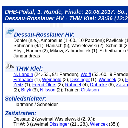
DHB-Pokal, 1. Runde, Finale: 20.08.2017, So.,
Dessau-Rosslauer HV - THW Kiel: 23:36 (12:2
Dessau-Rosslauer HV:
Döhler (n.e.), Ambrosius (1.-60., 10 Paraden); Pavlicek (
Sohmann (4/1), Hanisch (5), Wasielewski (2), Schmidt (2)
Stryc, Hanner (2), Mikow, Zahradnicek (1), Scheithauer (5
Jungandreas
THW Kiel:
N. Landin
(24.-53., 9/1 Paraden),
Wolff
(53.-60., 9 Parad
Firnhaber
(1),
Weinhold
(3),
Dissinger
(1),
Wiencek
(3),
E
Zeitz
(1),
Frend Öfors
(2),
Rahmel
(4),
Dahmke
(6),
Zara
(2),
Bilyk
(3),
Nilsson
(2); Trainer:
Gislason
Schiedsrichter:
Hartmann / Schneider
Zeitstrafen:
Dessau: 2 (zweimal Wasielewski (2.,9.));
THW: 3 (zweimal
Dissinger
(21., 28.),
Wiencek
(35.))