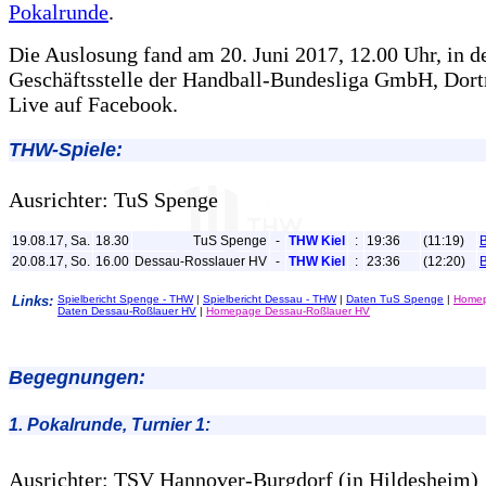
Pokalrunde
.
Die Auslosung fand am 20. Juni 2017, 12.00 Uhr, in d
Geschäftsstelle der Handball-Bundesliga GmbH, Dort
Live auf Facebook.
THW-Spiele:
Ausrichter: TuS Spenge
19.08.17, Sa.
18.30
TuS Spenge
-
THW Kiel
:
19:36
(11:19)
B
20.08.17, So.
16.00
Dessau-Rosslauer HV
-
THW Kiel
:
23:36
(12:20)
B
Links:
Spielbericht Spenge - THW
|
Spielbericht Dessau - THW
|
Daten TuS Spenge
|
Homep
Daten Dessau-Roßlauer HV
|
Homepage Dessau-Roßlauer HV
Begegnungen:
1. Pokalrunde, Turnier 1:
Ausrichter: TSV Hannover-Burgdorf (in Hildesheim)