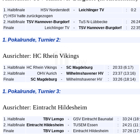
1. Halbfinale
HSV Norderstedt
-
Leichlinger TV
:
0:2
(*) HSV hatte zurückgezogen
2. Halbfinale
TSV Hannover-Burgdorf
-
TuS N-Lübbecke
:
26:24
Finale
Leichlinger TV
-
TSV Hannover-Burgdorf
:
22:35
1. Pokalrunde, Turnier 2:
Ausrichter: HC Rhein Vikings
1. Halbfinale
HC Rhein Vikings
-
SC Magdeburg
:
20:33 (6:17)
2. Halbfinale
OHV Aurich
-
Wilhelmshavener HV
:
23:37 (13:16)
Finale
SC Magdeburg
-
Wilhelmshavener HV
:
33:26 (18:14)
1. Pokalrunde, Turnier 3:
Ausrichter: Eintracht Hildesheim
1. Halbfinale
TBV Lemgo
-
GSV Eintracht Baunatal
:
33:24 (18:
2. Halbfinale
Eintracht Hildesheim
-
TUSEM Essen
:
24:21 (11:
Finale
TBV Lemgo
-
Eintracht Hildesheim
:
37:26 (17