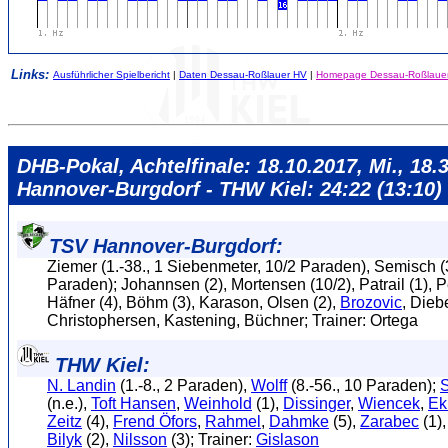
Links:
Ausführlicher Spielbericht
|
Daten Dessau-Roßlauer HV
|
Homepage Dessau-Roßlaue
DHB-Pokal, Achtelfinale: 18.10.2017, Mi., 18.
Hannover-Burgdorf - THW Kiel: 24:22 (13:10)
TSV Hannover-Burgdorf:
Ziemer (1.-38., 1 Siebenmeter, 10/2 Paraden), Semisch (3
Paraden); Johannsen (2), Mortensen (10/2), Patrail (1), P
Häfner (4), Böhm (3), Karason, Olsen (2),
Brozovic
, Diebe
Christophersen, Kastening, Büchner; Trainer: Ortega
THW Kiel:
N. Landin
(1.-8., 2 Paraden),
Wolff
(8.-56., 10 Paraden);
S
(n.e.),
Toft Hansen
,
Weinhold
(1),
Dissinger
,
Wiencek
,
Ek
Zeitz
(4),
Frend Öfors
,
Rahmel
,
Dahmke
(5),
Zarabec
(1)
Bilyk
(2),
Nilsson
(3); Trainer:
Gislason