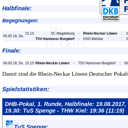
Halb
finale:
Begegnungen:
15.15
SC Magdeburg
-
Rhein-Neckar Löwen
:
2
05.05.18, Sa.
TSV Hannover-Burgdorf
-
HSG Wetzlar
:
2
Finale:
06.05.18, So.
15.15
Rhein-Neckar Löwen
-
TSV Hannover-Burgdorf
:
30
Damit sind die Rhein-Neckar Löwen Deutscher Pokals
Spielstatistiken:
DHB-Pokal, 1. Runde, Halbfinale: 19.08.2017, 
19.30: TuS Spenge - THW Kiel: 19:36 (11:19)
TuS Spenge: