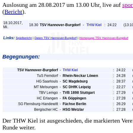
Auslosung am 28.08.2017 um 13.00 Uhr, live auf
spor
(
Bericht
).
18.10.2017,
18.30
TSV Hannover-Burgdorf
-
THW Kiel
:
24:22
(13:1
Mi.
Links:
Spielbericht
|
Daten TSV Hannover-Burgdorf
|
Homepage TSV Hannover-Burgdorf
Begegnungen:
TSV Hannover-Burgdorf
-
THW Kiel
:
24:22
TuS Ferndorf
-
Rhein-Neckar Löwen
:
24:28
HG Saarlouis
-
SC Magdeburg
:
28:37
MT Melsungen
-
SC DHfK Leipzig
:
22:27
TBV Lemgo
-
TVB 1898 Stuttgart
:
27:29
HC Erlangen
-
FA Göppingen
:
27:28
SG Flensburg-Handewitt
-
Füchse Berlin
:
26:29
Bergischer HC
-
HSG Wetzlar
:
27:28
Der THW Kiel ist ausgeschieden, die markierten Verei
Runde weiter.