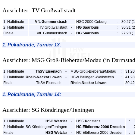
Ausrichter: TV Großwallstadt
1. Halbfinale
VfL Gummersbach
-
HSC 2000 Coburg
:
30:27 (1
2. Halbfinale
TV Großwallstadt
-
HG Saarlouis
:
30:31 (2
Finale
VfL Gummersbach
-
HG Saarlouis
:
27:28 (1
1. Pokalrunde, Turnier 13:
Ausrichter: MSG Groß-Bieberau/Modau (in Darmstad
1. Halbfinale
ThSV Eisenach
-
MSG Groß-Bieberau/Modau
:
31:20
2. Halbfinale
Rhein-Neckar Löwen
-
HBW Balingen-Weilstetten
:
41:28
Finale
ThSV Eisenach
-
Rhein-Neckar Löwen
:
30:42
1. Pokalrunde, Turnier 14:
Ausrichter: SG Köndringen/Teningen
1. Halbfinale
HSG Wetzlar
-
HSG Konstanz
:
2. Halbfinale
SG Köndringen/Teningen
-
HC Elbflorenz 2006 Dresden
:
Finale
HSG Wetzlar
-
HC Elbflorenz 2006 Dresden
: