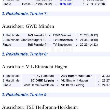
Finale
Dessau-Rosslauer HV
-
THW Kiel
:
23:36 (12:20)
1. Pokalrunde, Turnier 7:
Ausrichter: GWD Minden
1. Halbfinale
TuS Ferndorf
-
GWD Minden
:
23:22 (10:12)
2. Halbfinale
Oranienburger HC
-
TV Emsdetten
:
24:36 (10:18)
Finale
TuS Ferndorf
-
TV Emsdetten
:
29:23 (14:11)
1. Pokalrunde, Turnier 8:
Ausrichter: VfL Eintracht Hagen
1. Halbfinale
HSV Hamburg
-
ASV Hamm-Westfalen
:
32:33 
2. Halbfinale
SC DHfK Leipzig
-
VfL Eintracht Hagen
:
29:27
Finale
ASV Hamm-Westfalen
-
SC DHfK Leipzig
:
24:37
1. Pokalrunde, Turnier 9:
Ausrichter: TSB Heilbronn-Horkheim