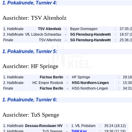
1. Pokalrunde, Turnier 4:
Ausrichter: TSV Altenholz
1. Halbfinale
TSV Altenholz
-
Bayer Dormagen
:
37:35 (
2. Halbfinale
VfL Lübeck-Schwartau
-
SG Flensburg-Handewitt
:
18:37 (
Finale
TSV Altenholz
-
SG Flensburg-Handewitt
:
25:36 (
1. Pokalrunde, Turnier 5:
Ausrichter: HF Springe
1. Halbfinale
Füchse Berlin
-
HF Springe
:
29:16
2. Halbfinale
HC Empor Rostock
-
HSG Nordhorn-Lingen
:
15:30
Finale
Füchse Berlin
-
HSG Nordhorn-Lingen
:
34:31
1. Pokalrunde, Turnier 6:
Ausrichter: TuS Spenge
1. Halbfinale
Dessau-Rosslauer HV
-
1. VfL Potsdam
:
35:24 (18:12)
2. Halbfinale
TuS Spenge
-
THW Kiel
:
19:36 (11:19)