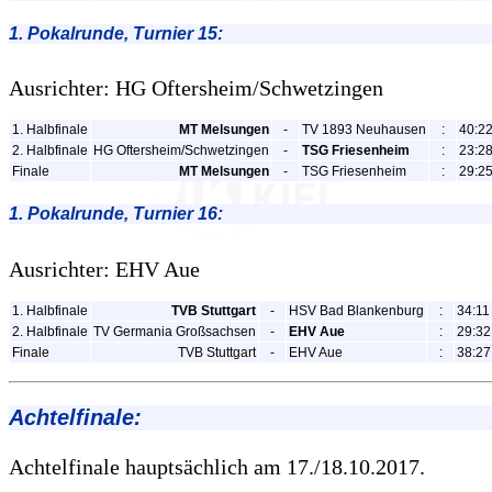
1. Pokalrunde, Turnier 15:
Ausrichter: HG Oftersheim/Schwetzingen
1. Halbfinale
MT Melsungen
-
TV 1893 Neuhausen
:
40:22
2. Halbfinale
HG Oftersheim/Schwetzingen
-
TSG Friesenheim
:
23:28
Finale
MT Melsungen
-
TSG Friesenheim
:
29:25
1. Pokalrunde, Turnier 16:
Ausrichter: EHV Aue
1. Halbfinale
TVB Stuttgart
-
HSV Bad Blankenburg
:
34:11
2. Halbfinale
TV Germania Großsachsen
-
EHV Aue
:
29:32
Finale
TVB Stuttgart
-
EHV Aue
:
38:27
Achtelfinale:
Achtelfinale hauptsächlich am 17./18.10.2017.