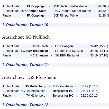
1. Halbfinale
FA Göppingen
-
TSB Heilbronn-Horkheim
:
45:26 (
2. Halbfinale
DJK Rimpar Wölfe
-
HSG Rodgau Nieder-Roden
:
39:32 (
Finale
FA Göppingen
-
DJK Rimpar Wölfe
:
31:28 (
1. Pokalrunde, Turnier 10:
Ausrichter: SG Nußloch
1. Halbfinale
SG Nußloch
-
HC Erlangen
:
24:42 (15:21)
2. Halbfinale
SG BBM Bietigheim
-
Longericher SC Köln
:
34:26 (14:11)
Finale
HC Erlangen
-
SG BBM Bietigheim
:
33:19 (17:10)
1. Pokalrunde, Turnier 11:
Ausrichter: TGS Pforzheim
1. Halbfinale
TV Hüttenberg
-
TGS Pforzheim
:
30:22 (13:10)
2. Halbfinale
SG Leutershausen
-
Bergischer HC
:
25:34 (11:15)
Finale
TV Hüttenberg
-
Bergischer HC
:
22:26 (10:12)
1. Pokalrunde, Turnier 12: