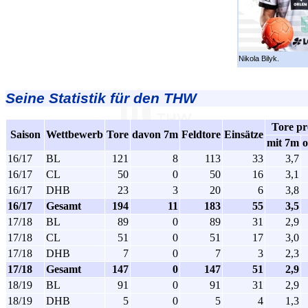
Nikola Bilyk.
Seine Statistik für den THW
Tore pr
Saison
Wettbewerb
Tore
davon 7m
Feldtore
Einsätze
mit 7m
16/17
BL
121
8
113
33
3,7
16/17
CL
50
0
50
16
3,1
16/17
DHB
23
3
20
6
3,8
16/17
Gesamt
194
11
183
55
3,5
17/18
BL
89
0
89
31
2,9
17/18
CL
51
0
51
17
3,0
17/18
DHB
7
0
7
3
2,3
17/18
Gesamt
147
0
147
51
2,9
18/19
BL
91
0
91
31
2,9
18/19
DHB
5
0
5
4
1,3