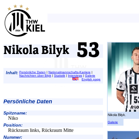
Nikola Bilyk
Inhalt:
Persönliche Daten
|
Nationalmannschafts-Karriere
|
Nachrichten über Bilyk
|
Statistik
|
Interviews
|
Galerie
English page
Persönliche Daten
Spitzname:
Nikola Bilyk.
Niko
Galerie
Position:
Rückraum links, Rückraum Mitte
Nummer: