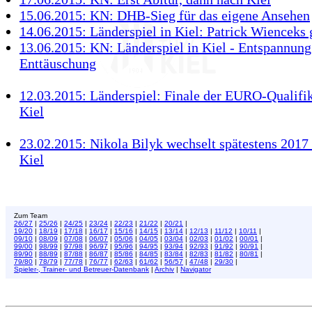
15.06.2015: KN: DHB-Sieg für das eigene Ansehen
14.06.2015: Länderspiel in Kiel: Patrick Wienceks 
13.06.2015: KN: Länderspiel in Kiel - Entspannun
Enttäuschung
12.03.2015: Länderspiel: Finale der EURO-Qualifik
Kiel
23.02.2015: Nikola Bilyk wechselt spätestens 20
Kiel
Zum Team
26/27
|
25/26
|
24/25
|
23/24
|
22/23
|
21/22
|
20/21
|
19/20
|
18/19
|
17/18
|
16/17
|
15/16
|
14/15
|
13/14
|
12/13
|
11/12
|
10/11
|
09/10
|
08/09
|
07/08
|
06/07
|
05/06
|
04/05
|
03/04
|
02/03
|
01/02
|
00/01
|
99/00
|
98/99
|
97/98
|
96/97
|
95/96
|
94/95
|
93/94
|
92/93
|
91/92
|
90/91
|
89/90
|
88/89
|
87/88
|
86/87
|
85/86
|
84/85
|
83/84
|
82/83
|
81/82
|
80/81
|
79/80
|
78/79
|
77/78
|
76/77
|
62/63
|
61/62
|
56/57
|
47/48
|
29/30
|
Spieler-, Trainer- und Betreuer-Datenbank
|
Archiv
|
Navigator