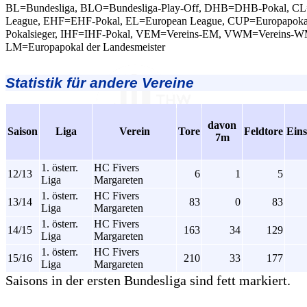
BL=Bundesliga, BLO=Bundesliga-Play-Off, DHB=DHB-Pokal, C
League, EHF=EHF-Pokal, EL=European League, CUP=Europapokal
Pokalsieger, IHF=IHF-Pokal, VEM=Vereins-EM, VWM=Vereins-W
LM=Europapokal der Landesmeister
Statistik für andere Vereine
davon
Saison
Liga
Verein
Tore
Feldtore
Eins
7m
1. österr.
HC Fivers
12/13
6
1
5
Liga
Margareten
1. österr.
HC Fivers
13/14
83
0
83
Liga
Margareten
1. österr.
HC Fivers
14/15
163
34
129
Liga
Margareten
1. österr.
HC Fivers
15/16
210
33
177
Liga
Margareten
Saisons in der ersten Bundesliga sind fett markiert.