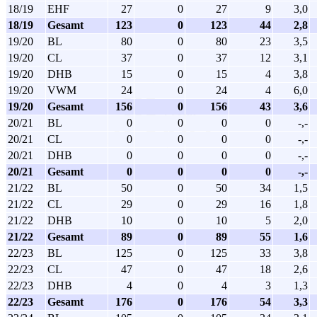
18/19
EHF
27
0
27
9
3,0
18/19
Gesamt
123
0
123
44
2,8
19/20
BL
80
0
80
23
3,5
19/20
CL
37
0
37
12
3,1
19/20
DHB
15
0
15
4
3,8
19/20
VWM
24
0
24
4
6,0
19/20
Gesamt
156
0
156
43
3,6
20/21
BL
0
0
0
0
-,-
20/21
CL
0
0
0
0
-,-
20/21
DHB
0
0
0
0
-,-
20/21
Gesamt
0
0
0
0
-,-
21/22
BL
50
0
50
34
1,5
21/22
CL
29
0
29
16
1,8
21/22
DHB
10
0
10
5
2,0
21/22
Gesamt
89
0
89
55
1,6
22/23
BL
125
0
125
33
3,8
22/23
CL
47
0
47
18
2,6
22/23
DHB
4
0
4
3
1,3
22/23
Gesamt
176
0
176
54
3,3