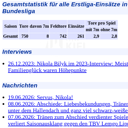
Gesamtstatistik für alle Erstliga-Einsätze in
Bundesliga
Tore pro Spiel
Saison
Tore
davon 7m
Feldtore
Einsätze
mit 7m
ohne 7m
Gesamt
750
8
742
261
2,9
2,8
Interviews
26.12.2023: Nikola Bilyk im 2023-Interview: Meist
Familienglück waren Höhepunkte
Nachrichten
19.06.2026: Servus, Nikola!
08.06.2026: Abschiede: Liebesbekundungen, Tränen
unter dem Hallendach und ganz viel schwarz-weiße
07.06.2026: Tränen zum Abschied verdienter Spiel
verliert Saisonausklang gegen den TBV Lemgo Lip