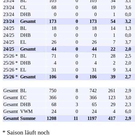
23/24
BL
105
0
105
34
3,1
23/24
CL
68
0
68
19
3,6
23/24
DHB
0
0
0
1
0,0
23/24
Gesamt
173
0
173
54
3,2
24/25
BL
18
0
18
14
1,3
24/25
DHB
0
0
0
1
0,0
24/25
EL
26
0
26
7
3,7
24/25
Gesamt
44
0
44
22
2,0
25/26 *
BL
71
0
71
28
2,5
25/26 *
DHB
4
0
4
2
2,0
25/26 *
EL
31
0
31
9
3,4
25/26
*
Gesamt
106
0
106
39
2,7
Gesamt
BL
750
8
742
261
2,9
Gesamt
EC
366
0
366
123
3,0
Gesamt
DHB
68
3
65
29
2,3
Gesamt
VWM
24
0
24
4
6,0
Gesamt
Summe
1208
11
1197
417
2,9
* Saison läuft noch