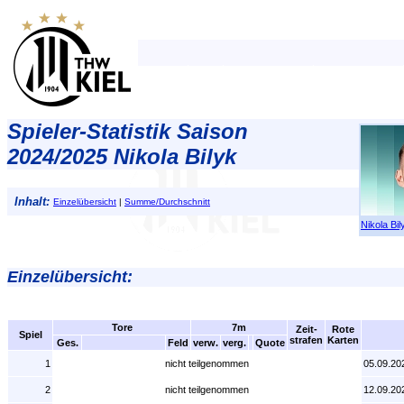
Spieler-Statistik Saison
2024/2025 Nikola Bilyk
Inhalt:
Einzelübersicht
|
Summe/Durchschnitt
Nikola Bil
Einzelübersicht:
Tore
7m
Zeit-
Rote
Spiel
strafen
Karten
Ges.
Feld
verw.
verg.
Quote
1
nicht teilgenommen
05.09.20
2
nicht teilgenommen
12.09.20