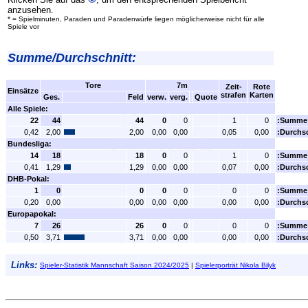
anzusehen.
* = Spielminuten, Paraden und Paradenwürfe liegen möglicherweise nicht für alle
Spiele vor
Summe/Durchschnitt:
Tore
7m
Zeit-
Rote
Einsätze
strafen
Karten
Ges.
Feld
verw.
verg.
Quote
Alle Spiele:
22
44
44
0
0
1
0
:Summe
0,42
2,00
2,00
0,00
0,00
0,05
0,00
:Durchsc
Bundesliga:
14
18
18
0
0
1
0
:Summe
0,41
1,29
1,29
0,00
0,00
0,07
0,00
:Durchsc
DHB-Pokal:
1
0
0
0
0
0
0
:Summe
0,20
0,00
0,00
0,00
0,00
0,00
0,00
:Durchsc
Europapokal:
7
26
26
0
0
0
0
:Summe
0,50
3,71
3,71
0,00
0,00
0,00
0,00
:Durchsc
Links:
Spieler-Statistik Mannschaft Saison 2024/2025
|
Spielerporträt Nikola Bilyk