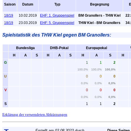
Saison
Datum
Typ
Begegnung
E
18/19
10.02.2019
EHF: 1. Gruppenspiel
BM Granollers - THW Kiel
22:
18/19
23.03.2019
EHF: 5. Gruppenspiel
THW Kiel - BM Granollers
34:
Spielstatistik
des THW Kiel gegen BM Granollers:
Bundesliga
DHB-Pokal
Europapokal
H
A
S
H
A
S
H
A
S
H
G
1
1
2
100,0%
100,0%
100,0%
U
0
0
0
0,0%
0,0%
0,0%
V
0
0
0
0,0%
0,0%
0,0%
S
1
1
2
Erklärung der verwendeten Abkürzungen
Erstellt am 02.08.2023 durch
Diese Seiten