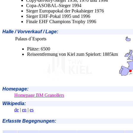
Copy-del-Rey-Sieger 1958, 1970 und 1994
Copa-ASOBAL-Sieger 1994
Sieger Europapokal der Pokalsieger 1976
Sieger EHF-Pokal 1995 und 1996
Finale EHF Champions Trophy 1996
Halle / Vorverkauf / Lage
:
Palaus d`Esports
Plätze: 6500
Reiseentfernung von Kiel zum Spielort: 1885km
Homepage:
Homepage BM Granollers
Wikipedia:
de
|
en
|
es
Erfasste Begegnungen: