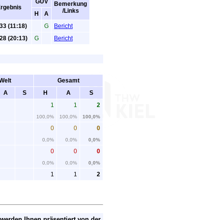
GUV
Bemerkung
rgebnis
/Links
H
A
33 (11:18)
G
Bericht
28 (20:13)
G
Bericht
Welt
Gesamt
A
S
H
A
S
1
1
2
100,0%
100,0%
100,0%
0
0
0
0,0%
0,0%
0,0%
0
0
0
0,0%
0,0%
0,0%
1
1
2
 werden Ihnen präsentiert von der