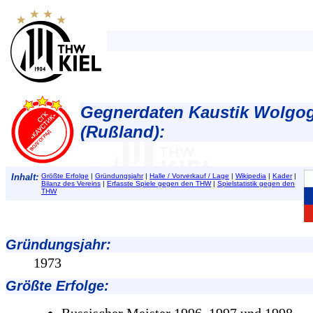
Gegnerdaten Kaustik Wolgo
(Rußland):
Inhalt:
Größte Erfolge
|
Gründungsjahr
|
Halle / Vorverkauf / Lage
|
Wikipedia
|
Kader
|
Bilanz des Vereins
|
Erfasste Spiele gegen den THW
|
Spielstatistik gegen den
THW
Gründungsjahr
:
1973
Größte Erfolge
: