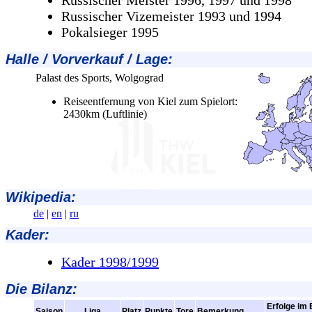
Russischer Meister 1996, 1997 und 1998
Russischer Vizemeister 1993 und 1994
Pokalsieger 1995
Halle / Vorverkauf / Lage
:
Palast des Sports, Wolgograd
Reiseentfernung von Kiel zum Spielort:
2430km (Luftlinie)
Wikipedia:
de
|
en
|
ru
Kader:
Kader 1998/1999
Die Bilanz:
Erfolge im 
Saison
Liga
Platz
Punkte
Tore
Bemerkung