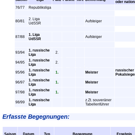
oder nation
76/77
Republiksliga
2. Liga
80/81
Aufsteiger
UdSSR
1. Liga
87/88
Aufsteiger
UdSSR
1. russische
93/94
2.
Liga
1. russische
94/95
2.
Liga
1. russische
russischer
95/96
1.
Meister
Liga
Pokalsiege
1. russische
96/97
1.
Meister
Liga
1. russische
97/98
1.
Meister
Liga
1. russische
z.Zt. souveräner
98/99
Liga
Tabellenführer
Erfasste Begegnungen:
Saison
Datum
Typ
Begegnung
Ergebnis