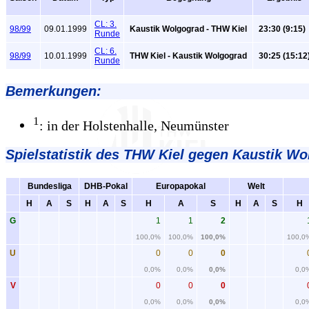
CL: 3.
98/99
09.01.1999
Kaustik Wolgograd - THW Kiel
23:30 (9:15)
Runde
CL: 6.
98/99
10.01.1999
THW Kiel - Kaustik Wolgograd
30:25 (15:12
Runde
Bemerkungen:
1
: in der Holstenhalle, Neumünster
Spielstatistik
des THW Kiel gegen Kaustik Wo
Bundesliga
DHB-Pokal
Europapokal
Welt
H
A
S
H
A
S
H
A
S
H
A
S
H
G
1
1
2
100,0%
100,0%
100,0%
100,0
U
0
0
0
0,0%
0,0%
0,0%
0,0
V
0
0
0
0,0%
0,0%
0,0%
0,0