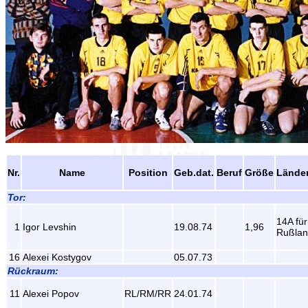
Nr.
Name
Position
Geb.dat.
Beruf
Größe
Länder
Tor:
14A für
1
Igor Levshin
19.08.74
1,96
Rußla
16
Alexei Kostygov
05.07.73
Rückraum:
11
Alexei Popov
RL/RM/RR
24.01.74