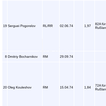
82A für
19
Serguei Pogorelov
RL/RR
02.06.74
1,97
Rußla
8
Dmitriy Bocharnikov
RM
29.09.74
72A für
20
Oleg Kouleshov
RM
15.04.74
1,84
Rußla