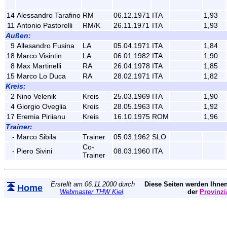
14
Alessandro Tarafino
RM
06.12.1971
ITA
1,93
11
Antonio Pastorelli
RM/K
26.11.1971
ITA
1,93
Außen:
9
Allesandro Fusina
LA
05.04.1971
ITA
1,84
18
Marco Visintin
LA
06.01.1982
ITA
1,90
8
Max Martinelli
RA
26.04.1978
ITA
1,85
15
Marco Lo Duca
RA
28.02.1971
ITA
1,82
Kreis:
2
Nino Velenik
Kreis
25.03.1969
ITA
1,90
4
Giorgio Oveglia
Kreis
28.05.1963
ITA
1,92
17
Eremia Piriianu
Kreis
16.10.1975
ROM
1,96
Trainer:
-
Marco Sibila
Trainer
05.03.1962
SLO
Co-
-
Piero Sivini
08.03.1960
ITA
Trainer
Erstellt am 06.11.2000 durch
Diese Seiten werden Ihnen
Home
Webmaster THW Kiel
.
der
Provinzi