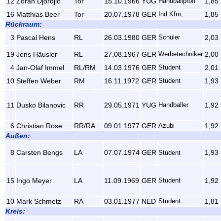
12
Zoran Djordjic
Tor
15.10.1966
YUG
Handballprofi
1,85
16
Matthias Beer
Tor
20.07.1978
GER
Ind.Kfm,
1,85
Rückraum:
3
Pascal Hens
RL
26.03.1980
GER
Schüler
2,03
19
Jens Häusler
RL
27.08.1967
GER
Werbetechniker
2,00
4
Jan-Olaf Immel
RL/RM
14.03.1976
GER
Student
2,01
10
Steffen Weber
RM
16.11.1972
GER
Student
1,93
11
Dusko Bilanovic
RR
29.05.1971
YUG
Handballer
1,92
6
Christian Rose
RR/RA
09.01.1977
GER
Azubi
1,92
Außen:
8
Carsten Bengs
LA
07.07.1974
GER
1,93
Student
15
Ingo Meyer
LA
11.09.1969
GER
Student
1,92
10
Mark Schmetz
RA
03.01.1977
NED
Student
1,81
Kreis: