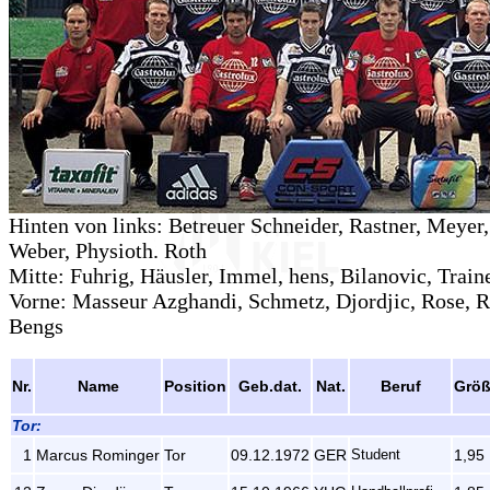
Hinten von links: Betreuer Schneider, Rastner, Meye
Weber, Physioth. Roth
Mitte: Fuhrig, Häusler, Immel, hens, Bilanovic, Trai
Vorne: Masseur Azghandi, Schmetz, Djordjic, Rose, 
Bengs
Nr.
Name
Position
Geb.dat.
Nat.
Beruf
Grö
Tor:
1
Marcus Rominger
Tor
09.12.1972
GER
Student
1,95