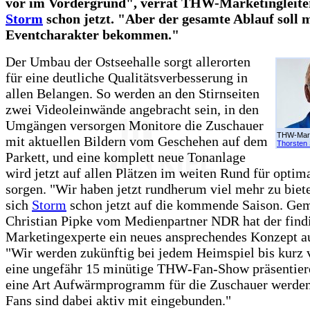
vor im Vordergrund", verrät THW-Marketingleit
Storm
schon jetzt. "Aber der gesamte Ablauf soll 
Eventcharakter bekommen."
Der Umbau der Ostseehalle sorgt allerorten
für eine deutliche Qualitätsverbesserung in
allen Belangen. So werden an den Stirnseiten
zwei Videoleinwände angebracht sein, in den
Umgängen versorgen Monitore die Zuschauer
THW-Marke
mit aktuellen Bildern vom Geschehen auf dem
Thorsten
Parkett, und eine komplett neue Tonanlage
wird jetzt auf allen Plätzen im weiten Rund für opti
sorgen. "Wir haben jetzt rundherum viel mehr zu biete
sich
Storm
schon jetzt auf die kommende Saison. Ge
Christian Pipke vom Medienpartner NDR hat der find
Marketingexperte ein neues ansprechendes Konzept a
"Wir werden zukünftig bei jedem Heimspiel bis kurz 
eine ungefähr 15 minütige THW-Fan-Show präsentier
eine Art Aufwärmprogramm für die Zuschauer werden
Fans sind dabei aktiv mit eingebunden."