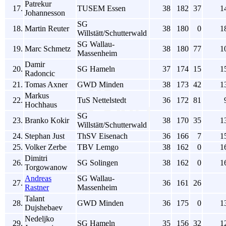
Patrekur
17.
TUSEM Essen
38
182
37
1
Johannesson
SG
18.
Martin Reuter
38
180
0
1
Willstätt/Schutterwald
SG Wallau-
19.
Marc Schmetz
38
180
77
1
Massenheim
Damir
20.
SG Hameln
37
174
15
1
Radoncic
21.
Tomas Axner
GWD Minden
38
173
42
1
Markus
22.
TuS Nettelstedt
36
172
81
Hochhaus
SG
23.
Branko Kokir
38
170
35
1
Willstätt/Schutterwald
24.
Stephan Just
ThSV Eisenach
36
166
7
1
25.
Volker Zerbe
TBV Lemgo
38
162
0
1
Dimitri
26.
SG Solingen
38
162
0
1
Torgowanow
Andreas
SG Wallau-
27.
36
161
26
Rastner
Massenheim
Talant
28.
GWD Minden
36
175
0
1
Dujshebaev
Nedeljko
29.
SG Hameln
35
156
32
1