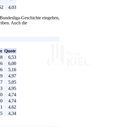
52
4,03
 Bundesliga-Geschichte eingehen,
eiben. Auch die
re
Quote
48
6,53
16
6,00
96
5,16
89
4,97
87
5,05
83
4,95
80
4,74
80
4,74
71
4,62
65
4,34