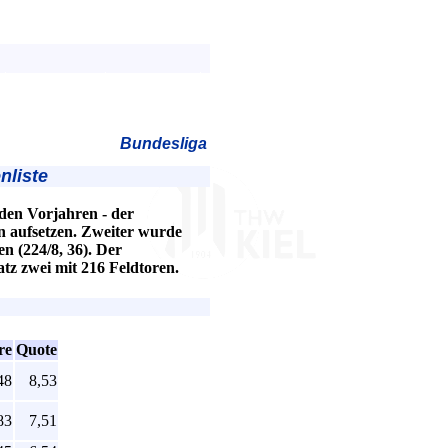
Bundesliga
nliste
 den Vorjahren - der
 aufsetzen. Zweiter wurde
en (224/8, 36). Der
atz zwei mit 216 Feldtoren.
re
Quote
48
8,53
83
7,51