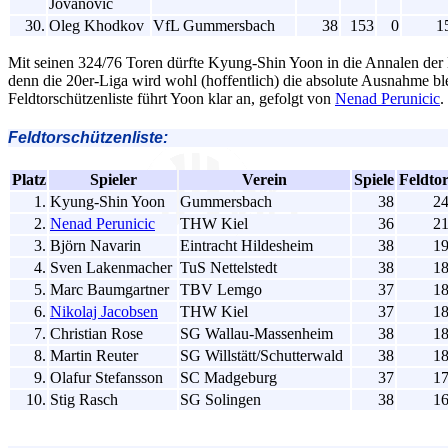
Jovanovic
30.
Oleg Khodkov
VfL Gummersbach
38
153
0
1
Mit seinen 324/76 Toren dürfte Kyung-Shin Yoon in die Annalen der
denn die 20er-Liga wird wohl (hoffentlich) die absolute Ausnahme bl
Feldtorschützenliste führt Yoon klar an, gefolgt von
Nenad Perunicic
.
Feldtorschützenliste:
Platz
Spieler
Verein
Spiele
Feldto
1.
Kyung-Shin Yoon
Gummersbach
38
2
2.
Nenad Perunicic
THW Kiel
36
2
3.
Björn Navarin
Eintracht Hildesheim
38
1
4.
Sven Lakenmacher
TuS Nettelstedt
38
1
5.
Marc Baumgartner
TBV Lemgo
37
1
6.
Nikolaj Jacobsen
THW Kiel
37
1
7.
Christian Rose
SG Wallau-Massenheim
38
1
8.
Martin Reuter
SG Willstätt/Schutterwald
38
1
9.
Olafur Stefansson
SC Madgeburg
37
1
10.
Stig Rasch
SG Solingen
38
1