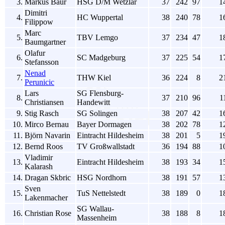
3.
Markus Baur
HSG D/M Wetzlar
37
242
97
1
Dimitri
4.
HC Wuppertal
38
240
78
1
Filippow
Marc
5.
TBV Lemgo
37
234
47
1
Baumgartner
Olafur
6.
SC Madgeburg
37
225
54
1
Stefansson
Nenad
7.
THW Kiel
36
224
8
2
Perunicic
Lars
SG Flensburg-
8.
37
210
96
1
Christiansen
Handewitt
9.
Stig Rasch
SG Solingen
38
207
42
1
10.
Mirco Bernau
Bayer Dormagen
38
202
78
1
11.
Björn Navarin
Eintracht Hildesheim
38
201
5
1
12.
Bernd Roos
TV Großwallstadt
36
194
88
1
Vladimir
13.
Eintracht Hildesheim
38
193
34
1
Kalarash
14.
Dragan Skbric
HSG Nordhorn
38
191
57
1
Sven
15.
TuS Nettelstedt
38
189
0
1
Lakenmacher
SG Wallau-
16.
Christian Rose
38
188
8
1
Massenheim