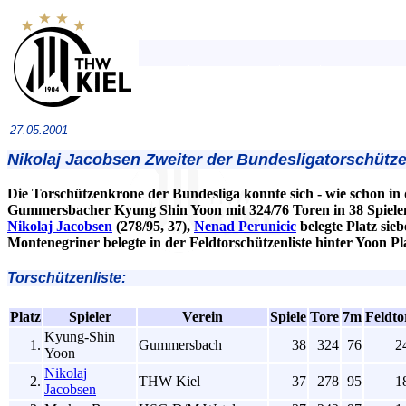
27.05.2001
Nikolaj Jacobsen Zweiter der Bundesligatorschütze
Die Torschützenkrone der Bundesliga konnte sich - wie schon in
Gummersbacher Kyung Shin Yoon mit 324/76 Toren in 38 Spielen
Nikolaj Jacobsen
(278/95, 37),
Nenad Perunicic
belegte Platz sieb
Montenegriner belegte in der Feldtorschützenliste hinter Yoon Pl
Torschützenliste:
Platz
Spieler
Verein
Spiele
Tore
7m
Feldto
Kyung-Shin
1.
Gummersbach
38
324
76
2
Yoon
Nikolaj
2.
THW Kiel
37
278
95
1
Jacobsen