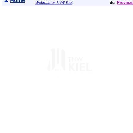
Home
Webmaster THW Kiel
.
der
Provinzi