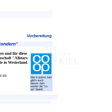
Vorbereitung
dtondern"
es und für diese
schaft "Allstars
ße in Westerland
t im
Wie in jedem Jahr
gibt's auch
dieses Jahr
wieder die "co
op"-Spiele.