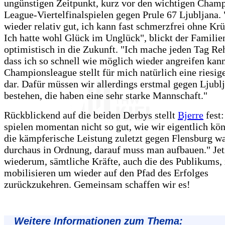
ungünstigen Zeitpunkt, kurz vor den wichtigen Cham
League-Viertelfinalspielen gegen Prule 67 Ljubljana. 
wieder relativ gut, ich kann fast schmerzfrei ohne Kr
Ich hatte wohl Glück im Unglück", blickt der Familie
optimistisch in die Zukunft. "Ich mache jeden Tag Re
dass ich so schnell wie möglich wieder angreifen kann
Championsleague stellt für mich natürlich eine riesig
dar. Dafür müssen wir allerdings erstmal gegen Ljubl
bestehen, die haben eine sehr starke Mannschaft."
Rückblickend auf die beiden Derbys stellt
Bjerre
fest:
spielen momentan nicht so gut, wie wir eigentlich kön
die kämpferische Leistung zuletzt gegen Flensburg wa
durchaus in Ordnung, darauf muss man aufbauen." Jetz
wiederum, sämtliche Kräfte, auch die des Publikums,
mobilisieren um wieder auf den Pfad des Erfolges
zurückzukehren. Gemeinsam schaffen wir es!
Weitere Informationen zum Thema: