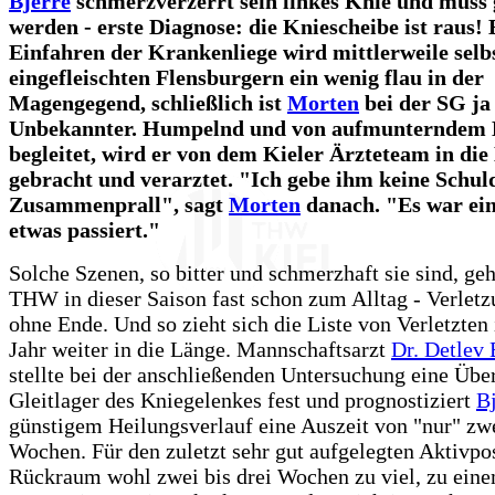
Bjerre
schmerzverzerrt sein linkes Knie und muss 
werden - erste Diagnose: die Kniescheibe ist raus!
Einfahren der Krankenliege wird mittlerweile selb
eingefleischten Flensburgern ein wenig flau in der
Magengegend, schließlich ist
Morten
bei der SG ja
Unbekannter. Humpelnd und von aufmunterndem 
begleitet, wird er von dem Kieler Ärzteteam in di
gebracht und verarztet. "Ich gebe ihm keine Schul
Zusammenprall", sagt
Morten
danach. "Es war ein
etwas passiert."
Solche Szenen, so bitter und schmerzhaft sie sind, ge
THW in dieser Saison fast schon zum Alltag - Verlet
ohne Ende. Und so zieht sich die Liste von Verletzten
Jahr weiter in die Länge. Mannschaftsarzt
Dr. Detlev
stellte bei der anschließenden Untersuchung eine Üb
Gleitlager des Kniegelenkes fest und prognostiziert
Bj
günstigem Heilungsverlauf eine Auszeit von "nur" zwe
Wochen. Für den zuletzt sehr gut aufgelegten Aktivpo
Rückraum wohl zwei bis drei Wochen zu viel, zu ein