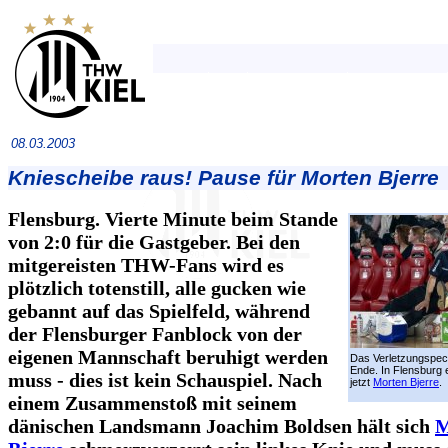
08.03.2003
Kniescheibe raus! Pause für Morten Bjerre
Flensburg. Vierte Minute beim Stande
von 2:0 für die Gastgeber. Bei den
mitgereisten THW-Fans wird es
plötzlich totenstill, alle gucken wie
gebannt auf das Spielfeld, während
der Flensburger Fanblock von der
eigenen Mannschaft beruhigt werden
Das Verletzungspec
Ende. In Flensburg 
muss - dies ist kein Schauspiel. Nach
jetzt
Morten Bjerre
.
einem Zusammenstoß mit seinem
dänischen Landsmann Joachim Boldsen hält sich
M