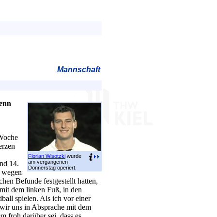
Mannschaft
wenn
 Woche
erzen
Florian Wisotzki
wurde
am vergangenen
nd 14.
Donnerstag operiert.
h wegen
hen Befunde festgestellt hatten,
 mit dem linken Fuß, in den
ll spielen. Als ich vor einer
wir uns in Absprache mit dem
em froh darüber sei, dass es