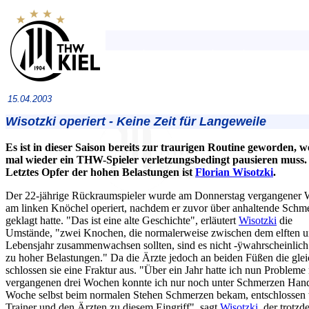
15.04.2003
Wisotzki operiert - Keine Zeit für Langeweile
Es ist in dieser Saison bereits zur traurigen Routine geworden, 
mal wieder ein THW-Spieler verletzungsbedingt pausieren muss.
Letztes Opfer der hohen Belastungen ist
Florian Wisotzki
.
Der 22-jährige Rückraumspieler wurde am Donnerstag vergangener
am linken Knöchel operiert, nachdem er zuvor über anhaltende Schm
geklagt hatte. "Das ist eine alte Geschichte", erläutert
Wisotzki
die
Umstände, "zwei Knochen, die normalerweise zwischen dem elften u
Lebensjahr zusammenwachsen sollten, sind es nicht -ÿwahrscheinlic
zu hoher Belastungen." Da die Ärzte jedoch an beiden Füßen die gleic
schlossen sie eine Fraktur aus. "Über ein Jahr hatte ich nun Probleme
vergangenen drei Wochen konnte ich nur noch unter Schmerzen Handba
Woche selbst beim normalen Stehen Schmerzen bekam, entschlossen 
Trainer und den Ärzten zu diesem Eingriff", sagt
Wisotzki
, der trotzd