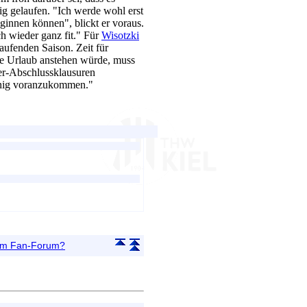
tig gelaufen. "Ich werde wohl erst
ginnen können", blickt er voraus.
h wieder ganz fit." Für
Wisotzki
laufenden Saison. Zeit für
te Urlaub anstehen würde, muss
ter-Abschlussklausuren
wenig voranzukommen."
 im Fan-Forum?